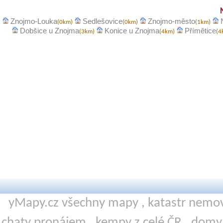
Znojmo-Louka
Sedlešovice
Znojmo-město
(0km)
(0km)
(1km)
Dobšice u Znojma
Konice u Znojma
Přímětice
(3km)
(4km)
(4
yMapy.cz všechny mapy ,
katastr nemov
chaty pronájem
,
kempy
z celé ČR ,
domy 