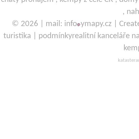
,
nah
© 2026 | mail: info
ymapy.cz | Crea
turistika
|
podmínky
realitní kanceláře
na
kemp
kataster