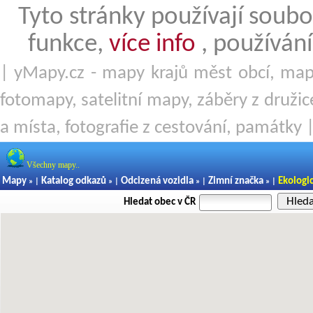
Tyto stránky používají soubo
funkce,
více info
, používání
| yMapy.cz - mapy krajů měst obcí, mapy
fotomapy, satelitní mapy, záběry z družice
a místa, fotografie z cestování, památky 
Všechny mapy..
Mapy
Katalog odkazů
Odcizená vozidla
Zimní značka
Ekologi
» |
» |
» |
» |
Hled
Hledat obec v ČR