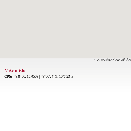
GPS souřadnice: 48.8
Vaše místo
GPS:
48.8400, 16.0563 | 48°50'24"N, 16°3'23"E