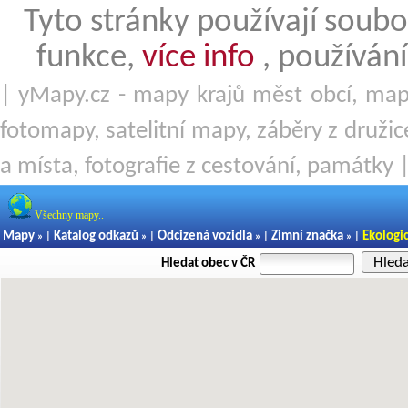
Tyto stránky používají soubo
funkce,
více info
, používání
| yMapy.cz - mapy krajů měst obcí, mapy
fotomapy, satelitní mapy, záběry z družice
a místa, fotografie z cestování, památky 
Všechny mapy..
Mapy
Katalog odkazů
Odcizená vozidla
Zimní značka
Ekologi
» |
» |
» |
» |
Hled
Hledat obec v ČR