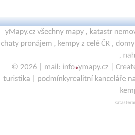
yMapy.cz všechny mapy ,
katastr nemov
chaty pronájem
,
kempy
z celé ČR ,
domy 
,
nah
© 2026 | mail: info
ymapy.cz | Crea
turistika
|
podmínky
realitní kanceláře
na
kemp
kataster