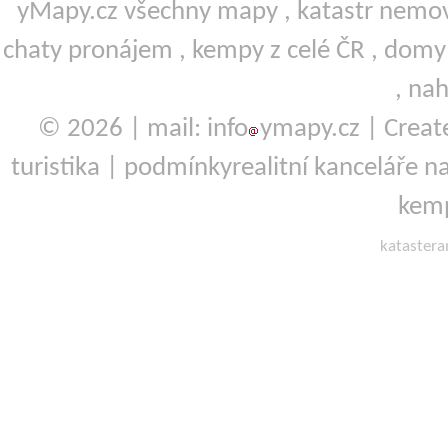
yMapy.cz všechny mapy ,
katastr nemov
chaty pronájem
,
kempy
z celé ČR ,
domy 
,
nah
© 2026 | mail: info
ymapy.cz | Crea
turistika
|
podmínky
realitní kanceláře
na
kemp
kataster