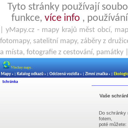
Tyto stránky používají soubo
funkce,
více info
, používání
| yMapy.cz - mapy krajů měst obcí, mapy
fotomapy, satelitní mapy, záběry z družice
a místa, fotografie z cestování, památky 
Všechny mapy..
Mapy
Katalog odkazů
Odcizená vozidla
Zimní značka
Ekologi
» |
» |
» |
» |
Schránka
Vaše schránk
Do schránky m
fotem,
poté můžete: