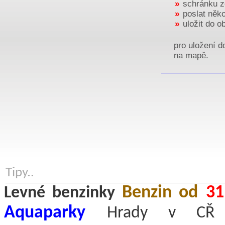
»
schránku z
»
poslat něk
»
uložit do o
pro uložení d
na mapě.
Tipy..
Benzin od
31
Levné benzinky
Aquaparky
Hrady v CŘ