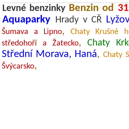
Benzin od
31
Levné benzinky
Aquaparky
Lyžov
Hrady v CŘ
,
Šumava a Lipno
Chaty Krušné h
,
Chaty Kr
středohoří a Žatecko
Střední Morava, Haná
,
Chaty S
,
Švýcarsko