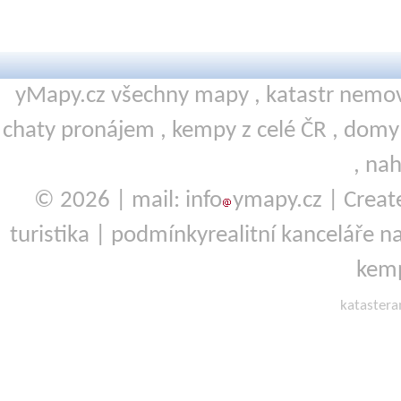
yMapy.cz všechny mapy ,
katastr nemov
chaty pronájem
,
kempy
z celé ČR ,
domy 
,
nah
© 2026 | mail: info
ymapy.cz | Crea
turistika
|
podmínky
realitní kanceláře
na
kemp
kataster