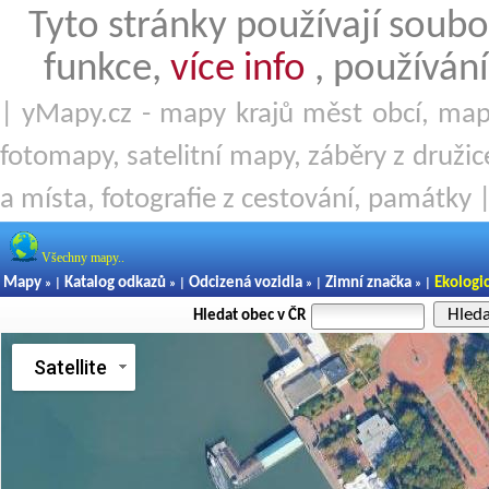
Tyto stránky používají soubo
funkce,
více info
, používání
| yMapy.cz - mapy krajů měst obcí, mapy
fotomapy, satelitní mapy, záběry z družice
a místa, fotografie z cestování, památky 
Všechny mapy..
Mapy
Katalog odkazů
Odcizená vozidla
Zimní značka
Ekologi
» |
» |
» |
» |
Hled
Hledat obec v ČR
Satellite