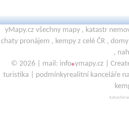
yMapy.cz všechny mapy ,
katastr nemov
chaty pronájem
,
kempy
z celé ČR ,
domy 
,
nah
© 2026 | mail: info
ymapy.cz | Crea
turistika
|
podmínky
realitní kanceláře
na
kemp
kataster