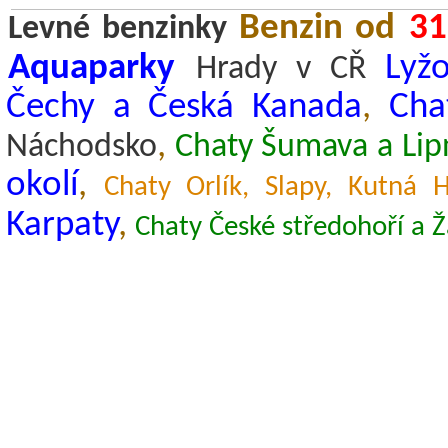
Benzin od
31
Levné benzinky
Aquaparky
Lyž
Hrady v CŘ
Čechy a Česká Kanada
,
Cha
,
Náchodsko
Chaty Šumava a Lip
okolí
,
Chaty Orlík, Slapy, Kutná 
Karpaty
,
Chaty České středohoří a 