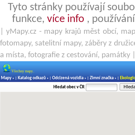
Tyto stránky používají soubo
funkce,
více info
, používání
| yMapy.cz - mapy krajů měst obcí, mapy
fotomapy, satelitní mapy, záběry z družice
a místa, fotografie z cestování, památky 
Všechny mapy..
Mapy
Katalog odkazů
Odcizená vozidla
Zimní značka
Ekologi
» |
» |
» |
» |
Hled
Hledat obec v ČR