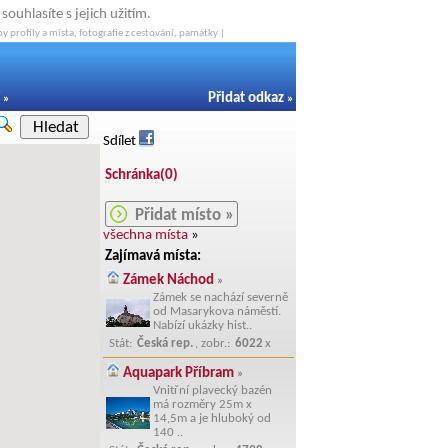
ouhlasíte s jejich užitím.
y profily a místa, fotografie z cestování, památky |
Přidat odkaz
»
»
Hledat
Sdílet
Schránka(
0
)
Přidat místo »
všechna místa
»
Zajímavá místa:
Zámek Náchod
»
Zámek se nachází severně
od Masarykova náměstí.
Nabízí ukázky hist..
Stát:
Česká rep.
, zobr.:
6022
x
Aquapark Příbram
»
Vnitřní plavecký bazén
má rozměry 25m x
14,5m a je hluboký od
140 ..