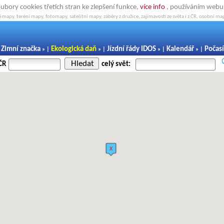
oubory cookies třetích stran ke zlepšení funkce,
více info
, používáním webu s
 mapy, teréní mapy, fotomapy, satelitní mapy, záběry z družice, zajímavosti ze světa i z ČR, osobní map
Zimní značka
Ekologická daň
Jízdní řády IDOS
Kalendář
Počasí
|
» |
» |
» |
» |
Hledat
ČR
celý svět: