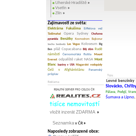
Uherské Hradiště
»
Vsetín
»
Zlín
»
Zajímavosti ze světa:
Elektrárna Fukušima
Eiffelova vež
Opera Sydney
Tádžmahal
Chufuova
Benátky
Kosmodrom Bajkonur
pyramida
Koloseum
Las Vegas
Socha Svobody
Big
pláž Copacabana
Rudé
Ben
Bílý dům
náměstí
Černomořská flotila
Mount
odpaliště raket NASA
Mont
Everest
Blanc
Niagarské vodopády
bazény v USA
Češi v Afghánistánu
Panamský
průplav
Tipy..
Levné benzinky
Reklama
Slovácko, Chřiby
Pálava, Podyjí, Vran
Šumava a Lipno
vložit inzerát ZDARMA
»
Seznamka
v ČR
»
Naposledy zobrazené obce: