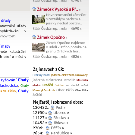
Stát:
Česká rep.
, zobr.:
4790
x
Zámeček Vysoká u Př..
»
Novorenesanční zámeček
s rozsáhlým parkem a
í úřady
jezírky nechal postavi..
atastrální úřady
Stát:
Česká rep.
, zobr.:
4690
x
yhledávání v
emovitostí.
Zámek Opočno
»
Zámek Opočno najdeme
ní mapy
v údolí Zlatého potoka na
prahu Orlických hor..
nete katastrální
h obcí a měst v
Stát:
Česká rep.
, zobr.:
4826
x
.
Zajímavosti z ČR:
Pražský hrad
jaderná elektrárna Dukovany
jaderná elektrárna Temelín
Lyžování
Chaty
Mostecká
Praděd
Náchodsko
,
Sněžka
uhelná
v.n. dlouhé stráně
Chaty
Obec Pičín
Masarykův okruh
,
Chaty
Obec Řitka
 a Valašsko
Ještěd
Nejčastěji zobrazené obce:
130432::
Píšť
»
12950::
Liberec
»
11127::
Břeclav
»
10453::
Jihlava
»
9706::
Děčín
»
9654::
Pardubice
»