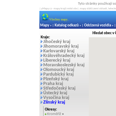
Tyto stránky používají s
| yMapy.cz - mapy krajů měst obcí, mapy států zemí oblastí, letecké
Všechny mapy..
Mapy
Katalog odkazů
Odcizená vozidla
» |
» |
» 
Hledat obec v 
Kraje:
Jihočeský kraj
Jihomoravský kraj
Karlovarský kraj
Královéhradecký kraj
Liberecký kraj
Moravskoslezský kraj
Olomoucký kraj
Pardubický kraj
Plzeňský kraj
Praha kraj
Středočeský kraj
Ústecký kraj
Vysočina kraj
Zlínský kraj
Okresy:
Kroměříž
»