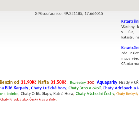
GPS souřadnice: 49.221185, 17.666015
Katastráln
Všechny k
v ČR, v
katastru n
Katastrál
Zde nalez
mapy všec
ČR zdarma
Benzin od
31.90Kč
Nafta
31.50Kč
,
Aquaparky
Hrady v CŘ
Rozhledny
ZOO
 a Bílé Karpaty
,
Chaty Lužické hory
,
Chaty Brno a okolí
,
Chaty Adršpach a 
,
Chaty Orlík, Slapy, Kutná Hora
,
Chaty Východní Čechy
,
ov a Lednice
Chaty Beskydy
,
,
Chaty Křivoklátsko, Český kras a Brdy