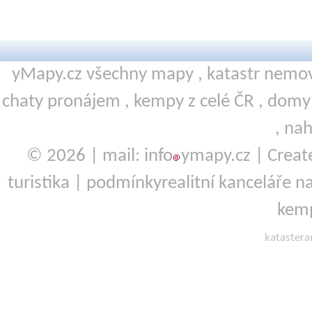
yMapy.cz všechny mapy ,
katastr nemov
chaty pronájem
,
kempy
z celé ČR ,
domy 
,
nah
© 2026 | mail: info
ymapy.cz | Crea
turistika
|
podmínky
realitní kanceláře
na
kemp
kataster