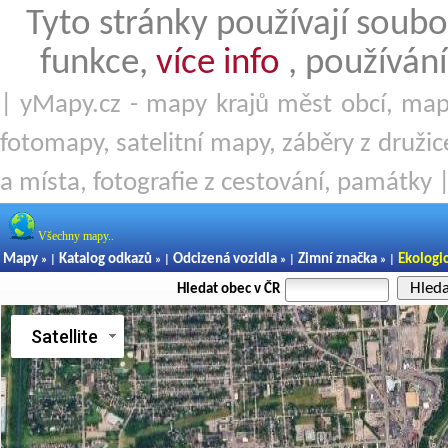
Tyto stránky používají soubo
funkce,
více info
, používání
| yMapy.cz - mapy krajů měst obcí, mapy
fotomapy, satelitní mapy, záběry z družice
a místa, fotografie z cestování, památky 
Všechny mapy..
Mapy
Katalog odkazů
Odcizená vozidla
Zimní značka
Ekologi
» |
» |
» |
» |
Hled
Hledat obec v ČR
Satellite