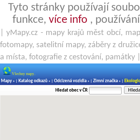
Tyto stránky používají soubo
funkce,
více info
, používání
| yMapy.cz - mapy krajů měst obcí, mapy
fotomapy, satelitní mapy, záběry z družice
a místa, fotografie z cestování, památky 
Všechny mapy..
Mapy
Katalog odkazů
Odcizená vozidla
Zimní značka
Ekologi
» |
» |
» |
» |
Hled
Hledat obec v ČR