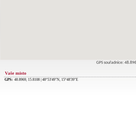
GPS souřadnice: 48.8
Vaše místo
GPS:
48.8969, 15.8108 | 48°53'49"N, 15°48'39"E