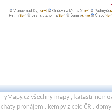
Vranov nad Dyjí
Onšov na Moravě
Podmyče
(0km)
(3km)
(
Petřín
Lesná u Znojma
Šumná
Čížov
(6km)
(6km)
(7km)
(7km
yMapy.cz všechny mapy ,
katastr nemov
chaty pronájem
,
kempy
z celé ČR ,
domy 