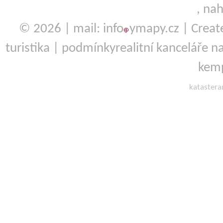
,
nah
© 2026 | mail: info
ymapy.cz | Crea
turistika
|
podmínky
realitní kanceláře
na
kemp
kataster