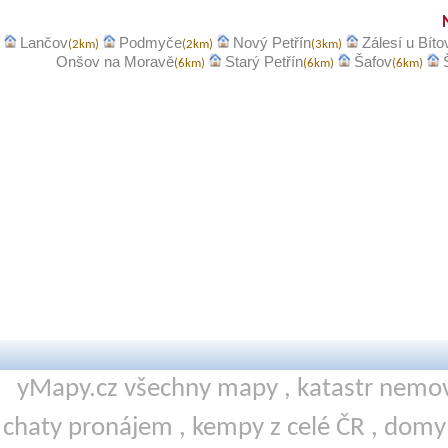
Lančov
Podmyče
Nový Petřín
Zálesí u Bíto
(2km)
(2km)
(3km)
Onšov na Moravě
Starý Petřín
Šafov
(6km)
(6km)
(6km)
yMapy.cz všechny mapy ,
katastr nemov
chaty pronájem
,
kempy
z celé ČR ,
domy 