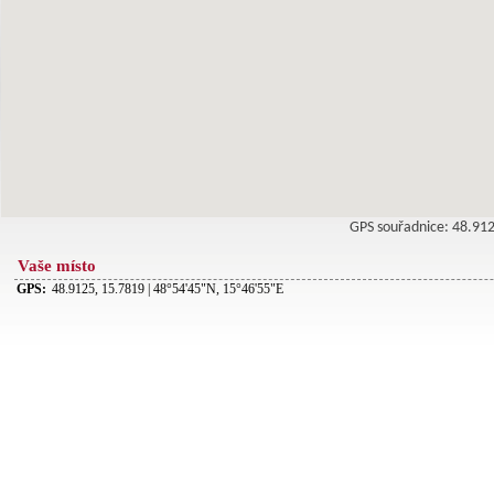
GPS souřadnice: 48.9
Vaše místo
GPS:
48.9125, 15.7819 | 48°54'45"N, 15°46'55"E