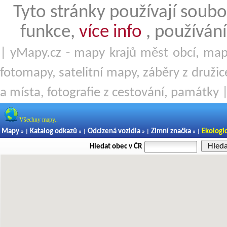
Tyto stránky používají soubo
funkce,
více info
, používání
| yMapy.cz - mapy krajů měst obcí, mapy
fotomapy, satelitní mapy, záběry z družice
a místa, fotografie z cestování, památky 
Všechny mapy..
Mapy
Katalog odkazů
Odcizená vozidla
Zimní značka
Ekologi
» |
» |
» |
» |
Hled
Hledat obec v ČR