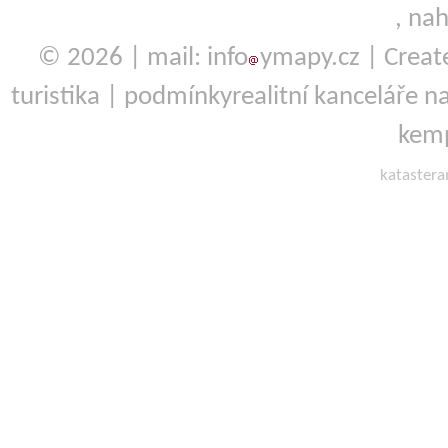
,
nah
© 2026 | mail: info
ymapy.cz | Crea
turistika
|
podmínky
realitní kanceláře
na
kemp
kataster