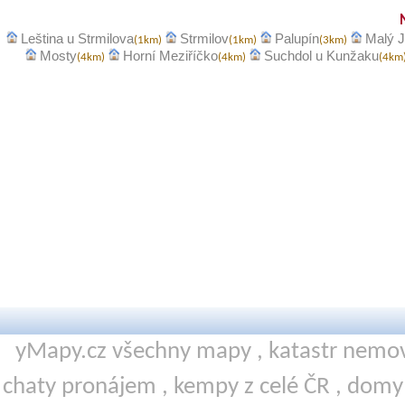
Leština u Strmilova
Strmilov
Palupín
Malý J
(1km)
(1km)
(3km)
Mosty
Horní Meziříčko
Suchdol u Kunžaku
(4km)
(4km)
(4km
yMapy.cz všechny mapy ,
katastr nemov
chaty pronájem
,
kempy
z celé ČR ,
domy 