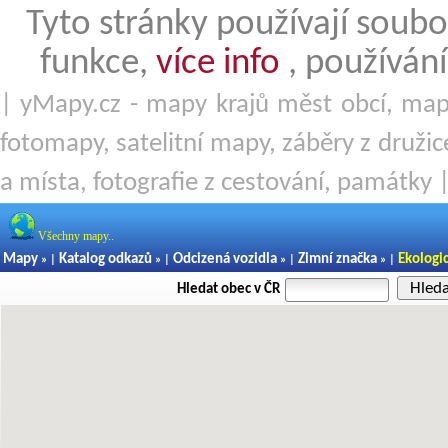
Tyto stránky používají soubo
funkce,
více info
, používání
| yMapy.cz - mapy krajů měst obcí, mapy
fotomapy, satelitní mapy, záběry z družice
a místa, fotografie z cestování, památky 
Všechny mapy..
Mapy
Katalog odkazů
Odcizená vozidla
Zimní značka
Ekologi
» |
» |
» |
» |
Hled
Hledat obec v ČR