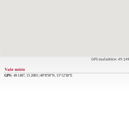
GPS souřadnice: 49.1
Vaše místo
GPS:
49.1497, 15.2083 | 49°8'59"N, 15°12'30"E