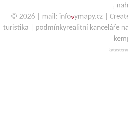
,
nah
© 2026 | mail: info
ymapy.cz | Crea
turistika
|
podmínky
realitní kanceláře
na
kemp
kataster