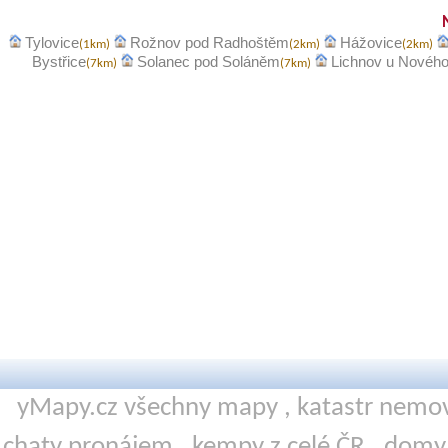
Tylovice
Rožnov pod Radhoštěm
Hážovice
(1km)
(2km)
(2km)
Bystřice
Solanec pod Soláněm
Lichnov u Nového
(7km)
(7km)
yMapy.cz všechny mapy ,
katastr nemov
chaty pronájem
,
kempy
z celé ČR ,
domy 