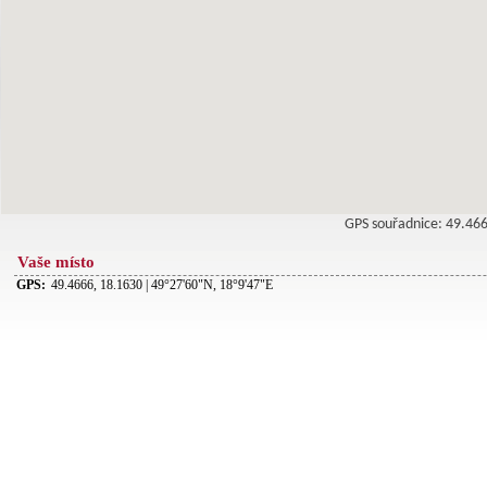
GPS souřadnice: 49.4
Vaše místo
GPS:
49.4666, 18.1630 | 49°27'60"N, 18°9'47"E