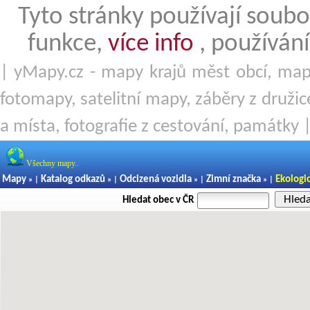
Tyto stránky používají soubo
funkce,
více info
, používání
| yMapy.cz - mapy krajů měst obcí, mapy
fotomapy, satelitní mapy, záběry z družice
a místa, fotografie z cestování, památky 
Všechny mapy..
Mapy
Katalog odkazů
Odcizená vozidla
Zimní značka
Ekologi
» |
» |
» |
» |
Hled
Hledat obec v ČR