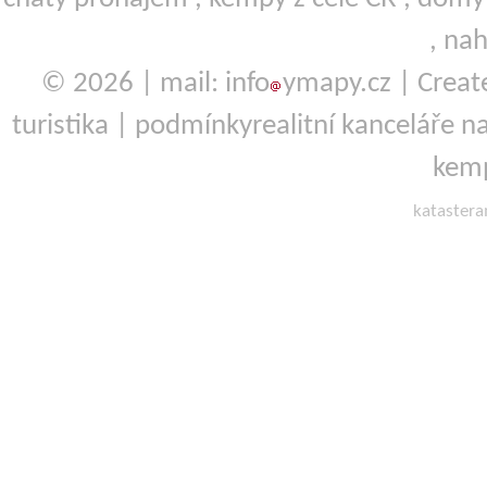
,
nah
© 2026 | mail: info
ymapy.cz | Crea
turistika
|
podmínky
realitní kanceláře
na
kemp
kataster