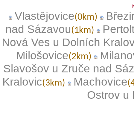
Vlastějovice
Březi
(0km)
nad Sázavou
Pertol
(1km)
Nová Ves u Dolních Kralov
Milošovice
Milano
(2km)
Slavošov u Zruče nad Sá
Kralovic
Machovice
(3km)
(
Ostrov u