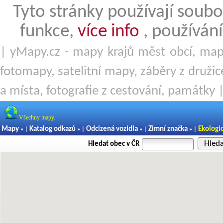
Tyto stránky používají soubo
funkce,
více info
, používání
| yMapy.cz - mapy krajů měst obcí, mapy
fotomapy, satelitní mapy, záběry z družice
a místa, fotografie z cestování, památky 
Všechny mapy..
Mapy
Katalog odkazů
Odcizená vozidla
Zimní značka
Ekologi
» |
» |
» |
» |
Hled
Hledat obec v ČR