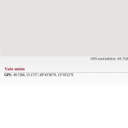
GPS souřadnice: 49.7
Vaše místo
GPS:
49.7266, 15.1727 | 49°43'36"N, 15°10'22"E