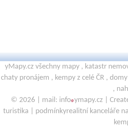
yMapy.cz všechny mapy ,
katastr nemov
chaty pronájem
,
kempy
z celé ČR ,
domy 
,
nah
© 2026 | mail: info
ymapy.cz | Crea
turistika
|
podmínky
realitní kanceláře
na
kemp