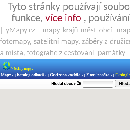
Tyto stránky používají soubo
funkce,
více info
, používání
| yMapy.cz - mapy krajů měst obcí, mapy
fotomapy, satelitní mapy, záběry z družice
a místa, fotografie z cestování, památky 
Všechny mapy..
Mapy
Katalog odkazů
Odcizená vozidla
Zimní značka
Ekologi
» |
» |
» |
» |
Hled
Hledat obec v ČR