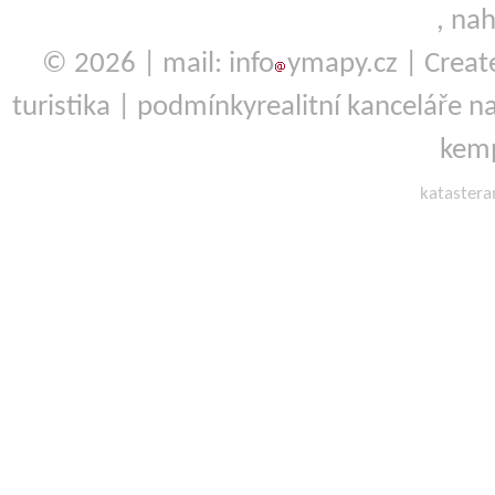
,
nah
© 2026 | mail: info
ymapy.cz | Crea
turistika
|
podmínky
realitní kanceláře
na
kemp
kataster