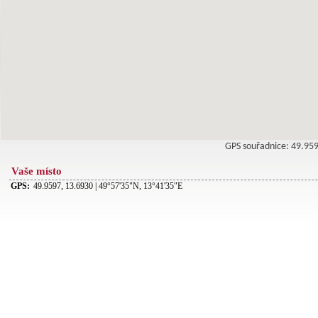
GPS souřadnice: 49.9
Vaše místo
GPS:
49.9597, 13.6930 | 49°57'35"N, 13°41'35"E