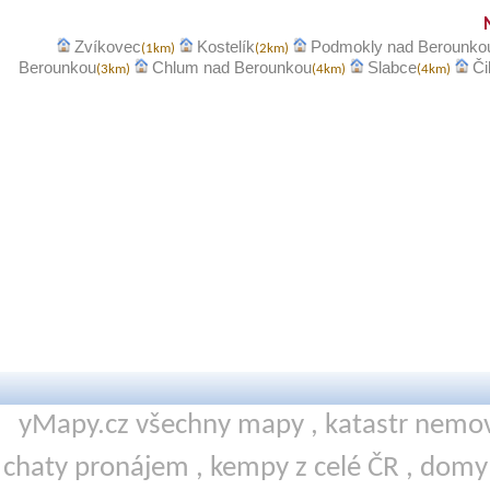
Zvíkovec
Kostelík
Podmokly nad Berounko
(1km)
(2km)
Berounkou
Chlum nad Berounkou
Slabce
Či
(3km)
(4km)
(4km)
yMapy.cz všechny mapy ,
katastr nemov
chaty pronájem
,
kempy
z celé ČR ,
domy 