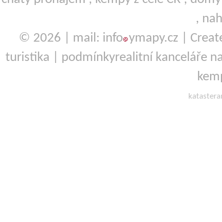
,
nah
© 2026 | mail: info
ymapy.cz | Crea
turistika
|
podmínky
realitní kanceláře
na
kemp
kataster