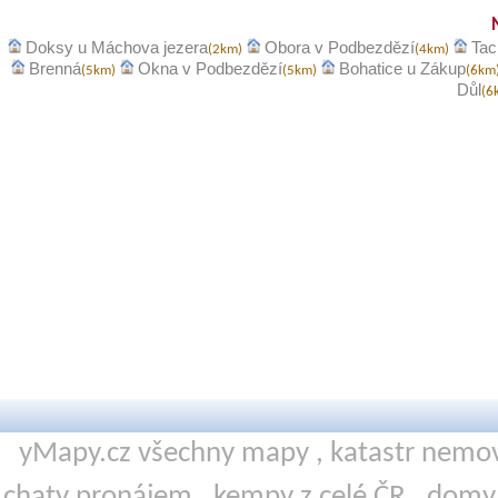
Doksy u Máchova jezera
Obora v Podbezdězí
Tac
(2km)
(4km)
Brenná
Okna v Podbezdězí
Bohatice u Zákup
(5km)
(5km)
(6km
Důl
(6
yMapy.cz všechny mapy ,
katastr nemov
chaty pronájem
,
kempy
z celé ČR ,
domy 