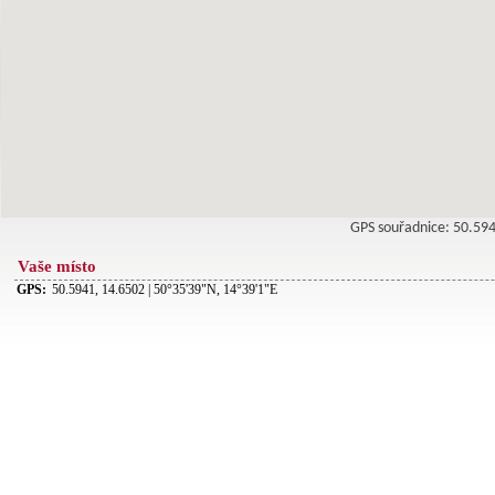
GPS souřadnice: 50.5
Vaše místo
GPS:
50.5941, 14.6502 | 50°35'39"N, 14°39'1"E