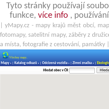
Tyto stránky používají soubo
funkce,
více info
, používání
| yMapy.cz - mapy krajů měst obcí, mapy
fotomapy, satelitní mapy, záběry z družice
a místa, fotografie z cestování, památky 
Všechny mapy..
Mapy
Katalog odkazů
Odcizená vozidla
Zimní značka
Ekologi
» |
» |
» |
» |
Hled
Hledat obec v ČR