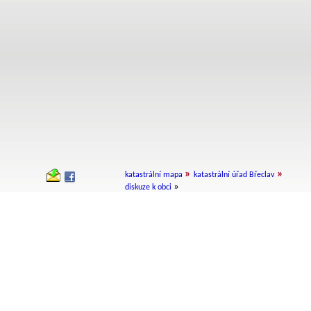
»
»
katastrální mapa
katastrální úřad Břeclav
»
diskuze k obci