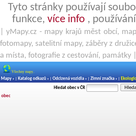
Tyto stránky používají soubo
funkce,
více info
, používání
| yMapy.cz - mapy krajů měst obcí, mapy
fotomapy, satelitní mapy, záběry z družice
a místa, fotografie z cestování, památky 
Všechny mapy..
Mapy
Katalog odkazů
Odcizená vozidla
Zimní značka
Ekologi
» |
» |
» |
» |
Hled
Hledat obec v ČR
obec