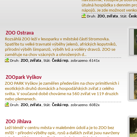
návštěvník, vstupné je dobrov
útulná hospůdka s denním pro
nápojů. Je zde možnost venko
Druh:
ZOO, zvířata
, Stát:
Česk
ZOO Ostrava
Rozsáhlá ZOO leží v lesoparku v městské části Stromovka.
Spatříte tu velké travnaté výběhy jelenů, afrických kopytníků,
přírodní výběh šimpanzů, výběh lvů a voliéry dravců. ZOO se
zaměřuje na chov vzácných a ohrožených d..
Druh:
ZOO, zvířata
, Stát:
Česká rep.
zobrazeno: 6141x
ZOOpark Vyškov
ZOO PARK Vyškov je zaměřen především na chov primitivních i
exotických druhů domácích a hospodářských zvířat z celého
světa. V současné době chováme na 560 zvířat ve 119 druzích
nebo plemenech.
Druh:
ZOO, zvířata
, Stát:
Česká rep.
zobrazeno: 6082x
ZOO Jihlava
Leží téměř v centru města v malebném údolí a je to ZOO bez
mříží – přírodní výběhy opic, rysů a dalších zvířat jsou navrženy