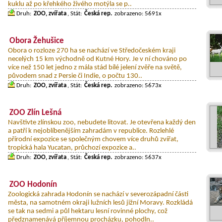
kuklu až po křehkého živého motýla se p..
Druh:
ZOO, zvířata
, Stát:
Česká rep.
zobrazeno: 5691x
Obora Žehušice
Obora o rozloze 270 ha se nachází ve Středočeském kraji
necelých 15 km východně od Kutné Hory. Je v ní chováno po
více než 150 let jedno z mála stád bílé jelení zvěře na světě,
původem snad z Persie či Indie, o počtu 130..
Druh:
ZOO, zvířata
, Stát:
Česká rep.
zobrazeno: 5673x
ZOO Zlín Lešná
Navštivte zlínskou zoo, nebudete litovat. Je otevřena každý den
a patří k nejoblíbenějším zahradám v republice. Rozlehlé
přírodní expozice se společným chovem více druhů zvířat,
tropická hala Yucatan, průchozí expozice a..
Druh:
ZOO, zvířata
, Stát:
Česká rep.
zobrazeno: 5637x
ZOO Hodonín
Zoologická zahrada Hodonín se nachází v severozápadní části
města, na samotném okraji lužních lesů jižní Moravy. Rozkládá
se tak na sedmi a půl hektaru lesní rovinné plochy, což
předznamenává příjemnou procházku, pohodln..