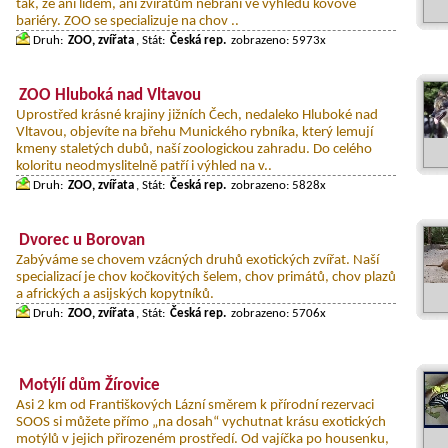
tak, že ani lidem, ani zvířatům nebrání ve výhledu kovové
bariéry. ZOO se specializuje na chov ..
Druh:
ZOO, zvířata
, Stát:
Česká rep.
zobrazeno: 5973x
ZOO Hluboká nad Vltavou
Uprostřed krásné krajiny jižních Čech, nedaleko Hluboké nad
Vltavou, objevíte na břehu Munického rybníka, který lemují
kmeny staletých dubů, naší zoologickou zahradu. Do celého
koloritu neodmyslitelně patří i výhled na v..
Druh:
ZOO, zvířata
, Stát:
Česká rep.
zobrazeno: 5828x
Dvorec u Borovan
Zabýváme se chovem vzácných druhů exotických zvířat. Naší
specializací je chov kočkovitých šelem, chov primátů, chov plazů
a afrických a asijských kopytníků.
Druh:
ZOO, zvířata
, Stát:
Česká rep.
zobrazeno: 5706x
Motýlí dům Žírovice
Asi 2 km od Františkových Lázní směrem k přírodní rezervaci
SOOS si můžete přímo „na dosah“ vychutnat krásu exotických
motýlů v jejich přirozeném prostředí. Od vajíčka po housenku,