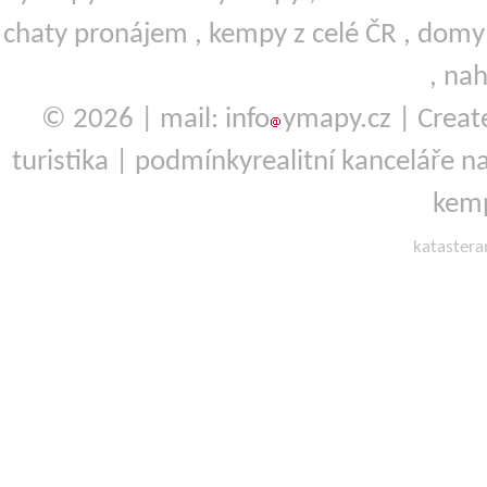
chaty pronájem
,
kempy
z celé ČR ,
domy 
,
nah
© 2026 | mail: info
ymapy.cz | Crea
turistika
|
podmínky
realitní kanceláře
na
kemp
kataster