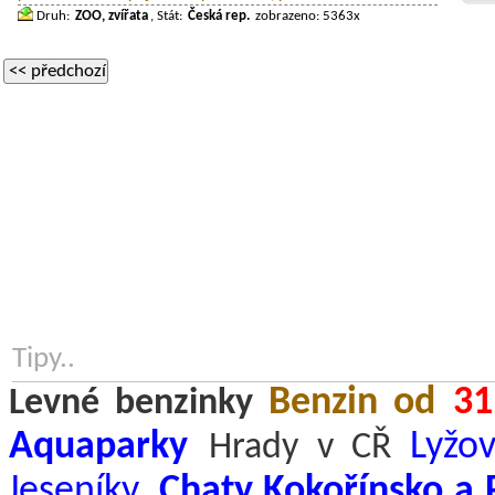
Druh:
ZOO, zvířata
, Stát:
Česká rep.
zobrazeno: 5363x
<< předchozí
Tipy..
Benzin od
31
Levné benzinky
Aquaparky
Lyžov
Hrady v CŘ
Jeseníky
,
Chaty Kokořínsko a 