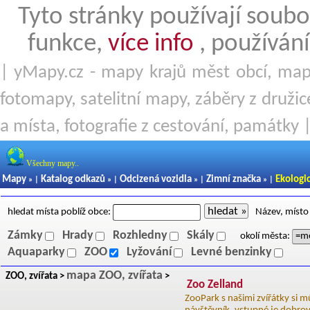
Tyto stránky používají soubo
funkce,
více info
, používání
| yMapy.cz - mapy krajů měst obcí, mapy
fotomapy, satelitní mapy, záběry z družice
a místa, fotografie z cestování, památky 
Všechny mapy..
Mapy
Katalog odkazů
Odcizená vozidla
Zimní značka
Ekologi
» |
» |
» |
» |
hledat »
hledat místa poblíž obce:
Název, místo 
Zámky
Hrady
Rozhledny
Skály
okolí města:
Aquaparky
ZOO
Lyžování
Levné benzinky
mapa ZOO, zvířata
ZOO, zvířata >
>
Zoo Zelland
ZooPark s našimi zvířátky si 