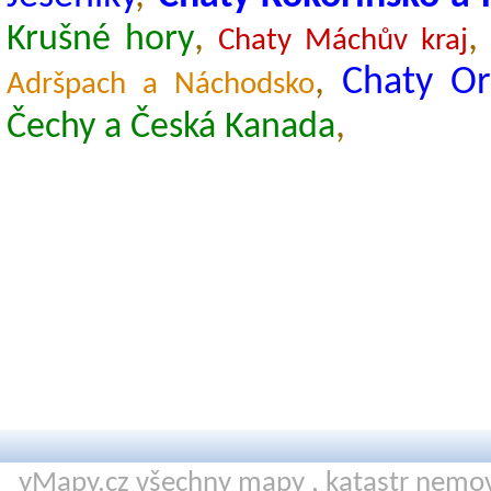
,
Krušné hory
Chaty Máchův kraj
,
Chaty Or
Adršpach a Náchodsko
,
Čechy a Česká Kanada
yMapy.cz všechny mapy ,
katastr nemov