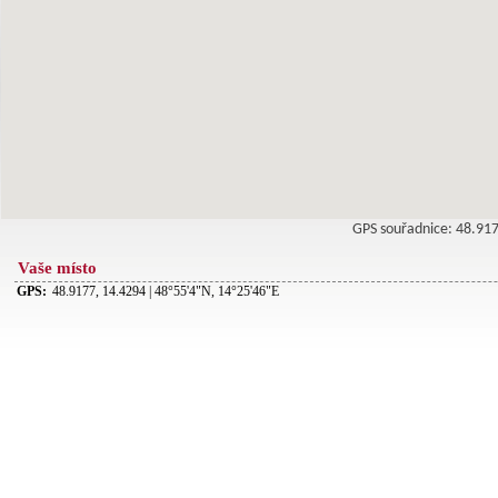
GPS souřadnice: 48.9
Vaše místo
GPS:
48.9177, 14.4294 | 48°55'4"N, 14°25'46"E