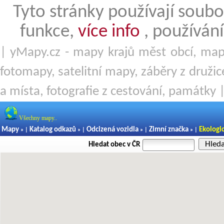
Tyto stránky používají soubo
funkce,
více info
, používání
| yMapy.cz - mapy krajů měst obcí, mapy
fotomapy, satelitní mapy, záběry z družice
a místa, fotografie z cestování, památky 
Všechny mapy..
Mapy
Katalog odkazů
Odcizená vozidla
Zimní značka
Ekologi
» |
» |
» |
» |
Hled
Hledat obec v ČR