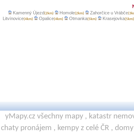
Kamenný Újezd
Homole
Zahorčice u Vrábče
(2km)
(2km)
(3
Litvínovice
Opalice
Otmanka
Krasejovka
(4km)
(4km)
(5km)
(5km
yMapy.cz všechny mapy ,
katastr nemov
chaty pronájem
,
kempy
z celé ČR ,
domy 