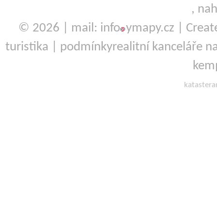
,
nah
© 2026 | mail: info
ymapy.cz | Crea
turistika
|
podmínky
realitní kanceláře
na
kemp
kataster