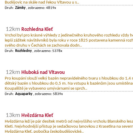
Budějovic na skále nad řekou Vltavou u s..
Druh:
Zámky
, zobrazeno: 4819x
12km
Rozhledna Kleť
Vrchol byl pro krásné výhledy z jedinečného kruhového rozhledu vždy 
lepší zážitek návštěvníků byla roku v roce 1825 postavena kamenná rozh
svého druhu v Čechách se zachovala dodn..
Druh:
Rozhledny
, zobrazeno: 5378x
12km
Hluboká nad Vltavou
Pro koupání slouží velký bazén nepravidelného tvaru s hloubkou do 1,4
dětský bazén s hloubkou do 0,5 m. Na vstupu k bazénům jsou umístěna 
Koupaliště je vybaveno umývárnami se sprch..
Druh:
Aquaparky
, zobrazeno: 5839x
13km
Hvězdárna Kleť
Hvězdárna leží je pár desítek metrů od nejvyššího vrcholu Blanského le
Kleti. Nejvhodnější přístup je sedačkovou lanovkou z Krasetína na sever
Hvězdárna Kleť, pobočka českobudějovické..