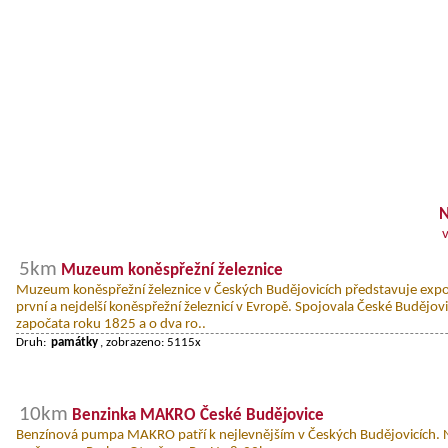
N
5km
Muzeum koněspřežní železnice
Muzeum koněspřežní železnice v Českých Budějovicích představuje expo
první a nejdelší koněspřežní železnicí v Evropě. Spojovala České Budějov
započata roku 1825 a o dva ro..
Druh:
památky
, zobrazeno: 5115x
10km
Benzinka MAKRO České Budějovice
Benzínová pumpa MAKRO patří k nejlevnějším v Českých Budějovicích. Na