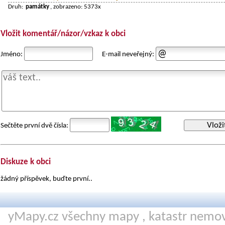
Druh:
památky
, zobrazeno: 5373x
Vložit komentář/názor/vzkaz k obci
Jméno:
E-mail neveřejný:
Vloži
Sečtěte první dvě čísla:
Diskuze k obci
žádný příspěvek, buďte první..
yMapy.cz všechny mapy ,
katastr nemov