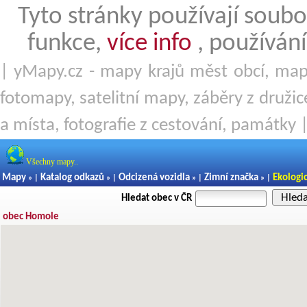
Tyto stránky používají soubo
funkce,
více info
, používání
| yMapy.cz - mapy krajů měst obcí, mapy
fotomapy, satelitní mapy, záběry z družice
a místa, fotografie z cestování, památky 
Všechny mapy..
Mapy
Katalog odkazů
Odcizená vozidla
Zimní značka
Ekologi
» |
» |
» |
» |
Hled
Hledat obec v ČR
obec Homole