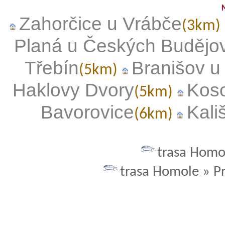
Zahorčice u Vrábče
(3km)
Planá u Českých Budějov
Třebín
Branišov 
(5km)
Haklovy Dvory
Koso
(5km)
Bavorovice
Kali
(6km)
trasa Homo
trasa Homole » P