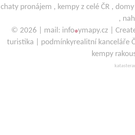
chaty pronájem
,
kempy
z celé ČR ,
domy 
,
nah
© 2026 | mail: info
ymapy.cz | Crea
turistika
|
podmínky
realitní kanceláře
kempy rakou
kataster