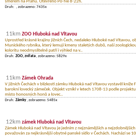
směrem na Prahu. Otevřeno Po-Ne 8-22h.
Druh:
, zobrazeno: 7435x
11km
ZOO Hluboká nad Vltavou
Uprostřed krásné krajiny jižních Čech, nedaleko Hluboké nad Vltavou, o
Munického rybníka, který lemují kmeny staletých dubů, naší zoologicko
koloritu neodmyslitelně patří i výhled na v..
Druh:
ZOO, zvířata
, zobrazeno: 5829x
11km
Zámek Ohrada
V jižních Čechách v blízkosti zámku Hluboká nad Vltavou vystavěl kníže
barokní lovecký zámeček. Objekt vznikl v letech 1708-13 podle projektu P
místo honosných honů a lovec..
Druh:
Zámky
, zobrazeno: 5485x
12km
zámek Hluboká nad Vltavou
Zámek Hluboká nad Vltavou je jedním z nejznámějších a nejzdobnějších
považován za nejkrásnější obytné panské sídlo v Čechách. Nachází se 1