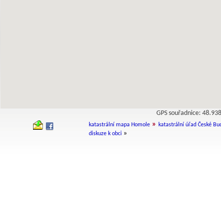
GPS souřadnice: 48.9
»
katastrální mapa Homole
katastrální úřad České Bu
»
diskuze k obci