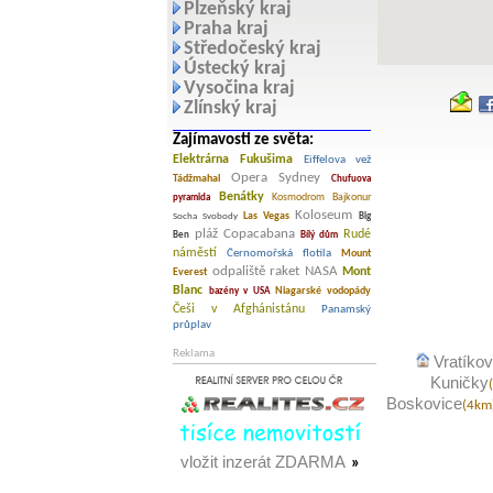
Plzeňský kraj
Praha kraj
Středočeský kraj
Ústecký kraj
Vysočina kraj
Zlínský kraj
Zajímavosti ze světa:
Elektrárna Fukušima
Eiffelova vež
Opera Sydney
Tádžmahal
Chufuova
Benátky
Kosmodrom Bajkonur
pyramida
Koloseum
Las Vegas
Socha Svobody
Big
pláž Copacabana
Rudé
Ben
Bílý dům
náměstí
Černomořská flotila
Mount
odpaliště raket NASA
Mont
Everest
Blanc
Niagarské vodopády
bazény v USA
Češi v Afghánistánu
Panamský
průplav
Reklama
Vratíkov
Kuničky
Boskovice
(4km
vložit inzerát ZDARMA
»