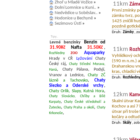
Zhoř u Mladé Vožice
»
11km
Záme
Dolní Lomnice u Kuni..
»
První zmínky po
Nedvědice u Soběslav..
»
zámku tvrz, po
Hodonice u Bechyně
»
1425 zničili hu
Sezimovo Ústí
»
pozdně gotické
Druh:
Zámky
, z
Tipy..
Levné benzinky
Benzin od
31.90Kč
Nafta
31.50Kč
,
11km
Rozh
Aquaparky
Rozhledny
ZOO
Vyhlídkový och
Hrady v CŘ
Lyžování
Chaty
(590 m n.m.) a
Český ráj
,
Chaty Střední Morava,
Drahanskou vr
,
Chaty Pálava, Podyjí,
Haná
kras, chladící
Vranov a Lednice
,
Chaty ZČ
Druh:
Rozhledn
lázně a Tachovsko
,
Chaty
Slezko a Oderské vrchy
,
Chaty Orlík, Slapy, Kutná Hora
,
12km
Kame
Chaty Slovácko, Chřiby a Bílé
Skalní útvar 
,
Karpaty
Chaty České středohoří a
Kochov a asi 7
,
,
Žatecko
Chaty Praha a okolí
Chaty
útvar při troše
,
Krkonoše
kočáry a odtud 
Druh:
Skály
, zo
13km