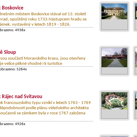
 Boskovice
nešním městem Boskovice stával od 13. století
hrad, opuštěný roku 1733.Nástupcem hradu se
 zámek, vystavěný v letech 1819 - 1826.
obrazeno: 4936x
ě Sloup
jsou součástí Moravského krasu, jsou otevřeny
 je velice pěkné vhodné i k turistice
zobrazeno: 5264x
 Rájec nad Svitavou
mek francouzského typu vznikl v letech 1763 - 1769
vděpodobností podle plánu vídeňského architekta
 Současně se zámkem byla v roce 1767 založena
obrazeno: 4926x