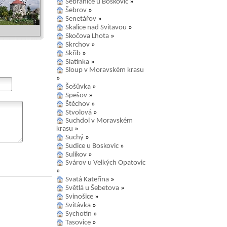
Sebranice u Boskovic
»
Šebrov
»
Senetářov
»
Skalice nad Svitavou
»
Skočova Lhota
»
Skrchov
»
Skřib
»
Slatinka
»
Sloup v Moravském krasu
»
Šošůvka
»
Spešov
»
Štěchov
»
Stvolová
»
Suchdol v Moravském
krasu
»
Suchý
»
Sudice u Boskovic
»
Sulíkov
»
Svárov u Velkých Opatovic
»
Svatá Kateřina
»
Světlá u Šebetova
»
Svinošice
»
Svitávka
»
Sychotín
»
Tasovice
»