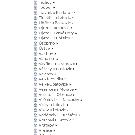
Těchov
»
Touboř
»
Trávník u Kladorub
»
Třebětín u Letovic
»
Uhřice u Boskovic
»
Újezd u Boskovic
»
Újezd u Černé Hory
»
Újezd u Kunštátu
»
Úsobrno
»
Ústup
»
Valchov
»
Vanovice
»
Vavřinec na Moravě
»
Vážany u Boskovic
»
Velenov
»
Velká Roudka
»
Velké Opatovice
»
Veselice na Moravě
»
Veselka u Olešnice
»
Vilémovice u Macochy
»
Vísky u Letovic
»
Vlkov u Letovic
»
Voděrady u Kunštátu
»
Vranová u Letovic
»
Vratíkov
»
Vřesice
»