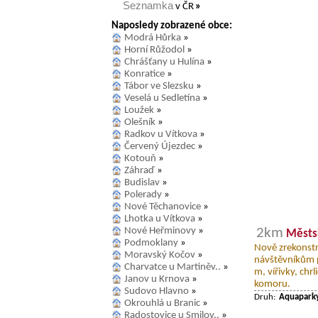
Seznamka
v ČR
»
Naposledy zobrazené obce:
Modrá Hůrka
»
Horní Růžodol
»
Chrášťany u Hulína
»
Konratice
»
Tábor ve Slezsku
»
Veselá u Sedletína
»
Loužek
»
Olešník
»
Radkov u Vítkova
»
Červený Újezdec
»
Kotouň
»
Záhraď
»
Budislav
»
Polerady
»
Nové Těchanovice
»
Lhotka u Vítkova
»
Nové Heřminovy
»
2km
Městs
Podmoklany
»
Nově zrekonstr
Moravský Kočov
»
návštěvníkům p
Charvatce u Martiněv..
»
m, vířivky, chr
Janov u Krnova
»
komoru.
Sudovo Hlavno
»
Druh:
Aquapark
Okrouhlá u Branic
»
Radostovice u Smilov..
»