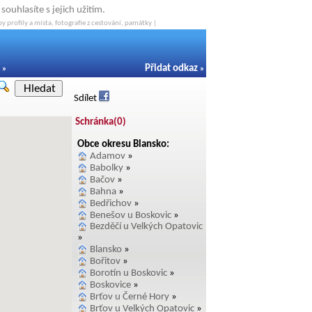
ouhlasíte s jejich užitím.
y profily a místa, fotografie z cestování, památky |
Přidat odkaz
»
»
Hledat
Sdílet
Schránka(
0
)
Obce okresu Blansko:
Adamov
»
Babolky
»
Bačov
»
Bahna
»
Bedřichov
»
Benešov u Boskovic
»
Bezděčí u Velkých Opatovic
»
Blansko
»
Bořitov
»
Borotín u Boskovic
»
Boskovice
»
Brťov u Černé Hory
»
Brťov u Velkých Opatovic
»