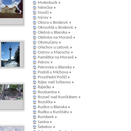
Molenburk
»
Němčice
»
Novičí
»
Nýrov
»
Obora u Boskovic
»
Okrouhlá u Boskovic
»
Olešná u Blanska
»
Olešnice na Moravě
»
Olomučany
»
Ořechov u Letovic
»
Ostrov u Macochy
»
Pamětice na Moravě
»
Petrov
»
Petrovice u Blanska
»
Podolí u Míchova
»
Prostřední Poříčí
»
Rájec nad Svitavou
»
Ráječko
»
Roubanina
»
Rozseč nad Kunštátem
»
Rozsíčka
»
Rudice u Blanska
»
Rudka u Kunštátu
»
Rumberk
»
Sasina
»
Šebetov
»