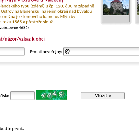
ný Mlýn v Ostrově u Macochy
olandského typu (zděný) u čp. 120, 600 m západně
 Ostrov na Blanensku, na jejím okraji nad bývalou
vo mlýna je z lomového kamene. Mlýn byl
 roku 1865 a přestože slouž..
 zobrazeno: 4682x
ř/názor/vzkaz k obci
E-mail neveřejný:
Vložit »
čísla:
buďte první..