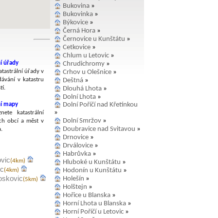
Bukovina
»
Bukovinka
»
Býkovice
»
Černá Hora
»
Černovice u Kunštátu
»
Cetkovice
»
Chlum u Letovic
»
í úřady
Chrudichromy
»
tastrální úřady v
Crhov u Olešnice
»
dávání v katastru
Deštná
»
í.
Dlouhá Lhota
»
Dolní Lhota
»
ní mapy
Dolní Poříčí nad Křetínkou
»
nete katastrální
Dolní Smržov
»
h obcí a měst v
Doubravice nad Svitavou
»
.
Drnovice
»
Drválovice
»
Habrůvka
»
vic
(4km)
Hluboké u Kunštátu
»
ic
Hodonín u Kunštátu
»
(4km)
oskovic
Holešín
»
(5km)
Holštejn
»
Hořice u Blanska
»
Horní Lhota u Blanska
»
Horní Poříčí u Letovic
»