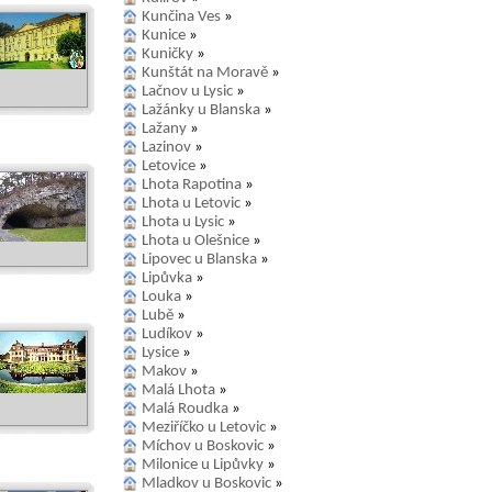
Kunčina Ves
»
Kunice
»
Kuničky
»
Kunštát na Moravě
»
Lačnov u Lysic
»
Lažánky u Blanska
»
Lažany
»
Lazinov
»
Letovice
»
Lhota Rapotina
»
Lhota u Letovic
»
Lhota u Lysic
»
Lhota u Olešnice
»
Lipovec u Blanska
»
Lipůvka
»
Louka
»
Lubě
»
Ludíkov
»
Lysice
»
Makov
»
Malá Lhota
»
Malá Roudka
»
Meziříčko u Letovic
»
Míchov u Boskovic
»
Milonice u Lipůvky
»
Mladkov u Boskovic
»