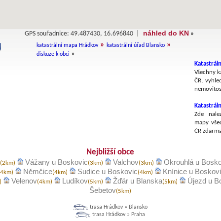
náhled do KN
GPS souřadnice: 49.487430, 16.696840 |
»
»
»
katastrální mapa Hrádkov
katastrální úřad Blansko
»
diskuze k obci
Katastráln
Všechny ka
ČR, vyhle
nemovitost
Katastrál
Zde nalez
mapy všec
ČR zdarma
Nejbližší obce
Vážany u Boskovic
Valchov
Okrouhlá u Bosko
(2km)
(3km)
(3km)
Němčice
Sudice u Boskovic
Knínice u Boskov
(4km)
(4km)
(4km)
Velenov
Ludíkov
Žďár u Blanska
Újezd u B
)
(4km)
(5km)
(5km)
Šebetov
(5km)
trasa Hrádkov » Blansko
trasa Hrádkov » Praha