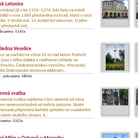
k Letovice
cházejí již z let 1150–1274, kdy byla na místě
zději v roce 1360 přestavěna na hrad, který v roce
sité. V druhé pol. 15.století byl obnoven. O jeho
 přestavbě svě..
obrazeno: 5145x
ledna Veselice
oz se nachází ve výšce 32 m nad kótou Podvrší
 jsou z něho daleké a nádherné výhledy na
chovinu, Českomoravskou vysočinu, Moravský
 věže Dukovanské atomové elektrárn..
y
, zobrazeno: 5843x
nná svatba
Kamenná svatba najdeme 3 km severně od obce
 km severovýchodně od města Letovice. Skalní
 fantazie připomíná koňské spřežení se svatebními
název skalního útvaru. K..
brazeno: 5352x