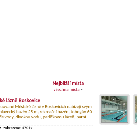
Nejbližší místa
všechna místa
»
ké lázně Boskovice
uované Městské lázně v Boskovicích nabízejí svým
lavecký bazén 25 m, rekreační bazén, tobogán 60
liče vody, divokou vodu, perličkovou lázeň, parní
y
, zobrazeno: 4701x