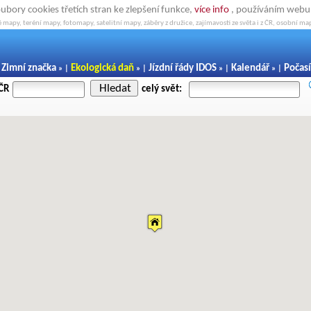
oubory cookies třetích stran ke zlepšení funkce,
více info
, používáním webu s
 mapy, teréní mapy, fotomapy, satelitní mapy, záběry z družice, zajímavosti ze světa i z ČR, osobní map
Zimní značka
Ekologická daň
Jízdní řády IDOS
Kalendář
Počasí
|
» |
» |
» |
» |
Hledat
 ČR
celý svět: