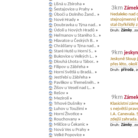
Líšná u Zbiroha
»
3km
Zámek
Šestajovice u Prahy
»
Nedaleko nad d
Úbočí u Dolního Žand..
»
stejnojmenný 
Nové Hrady
»
stal čtyřkřídlý
Doubravka u Týna nad..
»
Údolí u Nových Hradů
»
Druh:
Zámky
, z
Heřmanov u Starého S..
»
Hlavatce u Českých B..
»
Chrášťany u Týna nad..
»
Staré Hutě u Horní S..
»
9km
jeskyn
Bukovice u Velkých L..
»
Jeskyně Sloup 
Dlouhá Lhota u Tábor..
»
přes léto, okolí
Filipov u Zábřeha
»
Druh:
příroda
, 
Horní Světlá u Bradá..
»
Jestřebí u Zábřeha
»
Pavlíkov u Třemešnéh..
»
Žíšov u Veselí nad L..
»
Rešov
»
9km
Zámek
Mezirolí
»
Trhové Dušníky
»
Klasicistní zá
Luhov u Toužimi
»
s největší pra
Horní Životice
»
I.A. Canevala.
Rouchovany
»
zdejší zahrada.
Milčice u Čekanic
»
Druh:
Zámky
, z
Nová Ves u Prahy
»
Velké Popovice
»