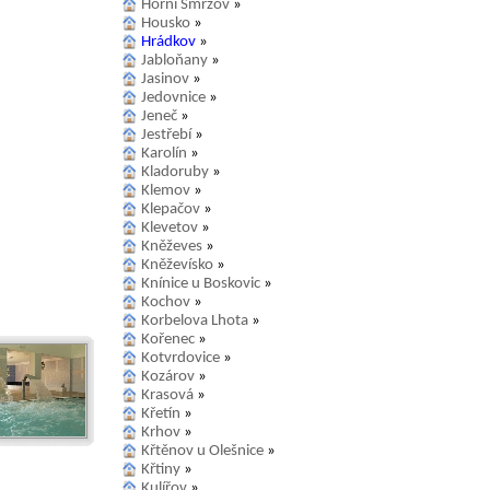
Horní Smržov
»
Housko
»
Hrádkov
»
Jabloňany
»
Jasinov
»
Jedovnice
»
Jeneč
»
Jestřebí
»
Karolín
»
Kladoruby
»
Klemov
»
Klepačov
»
Klevetov
»
Kněževes
»
Kněževísko
»
Knínice u Boskovic
»
Kochov
»
Korbelova Lhota
»
Kořenec
»
Kotvrdovice
»
Kozárov
»
Krasová
»
Křetín
»
Krhov
»
Křtěnov u Olešnice
»
Křtiny
»
Kulířov
»