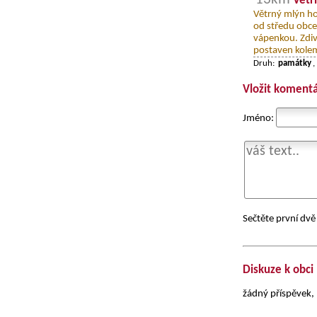
Větr
Větrný mlýn h
od středu obce
vápenkou. Zdi
postaven kolem
Druh:
památky
,
Vložit komentá
Jméno:
Sečtěte první dvě 
Diskuze k obci
žádný příspěvek, 