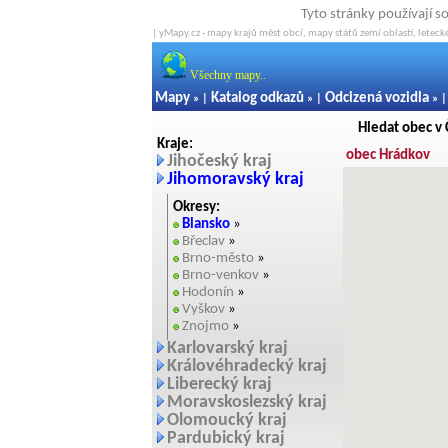
Tyto stránky používají s
| yMapy.cz - mapy krajů měst obcí, mapy států zemí oblastí, letecké
Všechny mapy..
Mapy
Katalog odkazů
Odcizená vozidla
» |
» |
» 
Hledat obec v
Kraje:
obec Hrádkov
Jihočeský kraj
Jihomoravský kraj
Okresy:
Blansko
»
Břeclav
»
Brno-město
»
Brno-venkov
»
Hodonín
»
Vyškov
»
Znojmo
»
Karlovarský kraj
Královéhradecký kraj
Liberecký kraj
Moravskoslezský kraj
Olomoucký kraj
Pardubický kraj