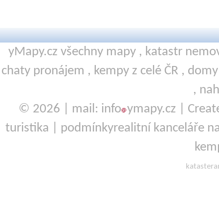
yMapy.cz všechny mapy ,
katastr nemov
chaty pronájem
,
kempy
z celé ČR ,
domy 
,
nah
© 2026 | mail: info
ymapy.cz | Crea
turistika
|
podmínky
realitní kanceláře
na
kemp
kataster