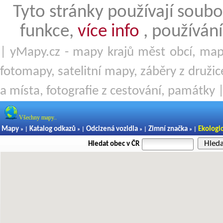
Tyto stránky používají soubo
funkce,
více info
, používání
| yMapy.cz - mapy krajů měst obcí, mapy
fotomapy, satelitní mapy, záběry z družice
a místa, fotografie z cestování, památky 
Všechny mapy..
Mapy
Katalog odkazů
Odcizená vozidla
Zimní značka
Ekologi
» |
» |
» |
» |
Hled
Hledat obec v ČR