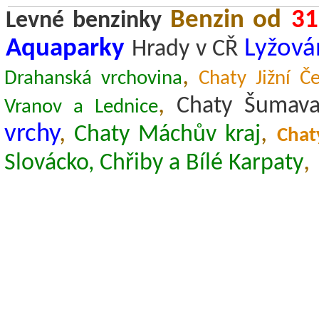
Benzin od
31
Levné benzinky
Aquaparky
Lyžová
Hrady v CŘ
,
Drahanská vrchovina
Chaty Jižní 
,
Chaty Šumava
Vranov a Lednice
vrchy
,
,
Chaty Máchův kraj
Chat
,
Slovácko, Chřiby a Bílé Karpaty