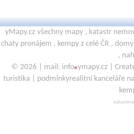
yMapy.cz všechny mapy ,
katastr nemov
chaty pronájem
,
kempy
z celé ČR ,
domy 
,
nah
© 2026 | mail: info
ymapy.cz | Crea
turistika
|
podmínky
realitní kanceláře
na
kemp
kataster