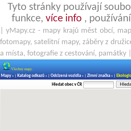
Tyto stránky používají soubo
funkce,
více info
, používání
| yMapy.cz - mapy krajů měst obcí, mapy
fotomapy, satelitní mapy, záběry z družice
a místa, fotografie z cestování, památky 
Všechny mapy..
Mapy
Katalog odkazů
Odcizená vozidla
Zimní značka
Ekologi
» |
» |
» |
» |
Hled
Hledat obec v ČR