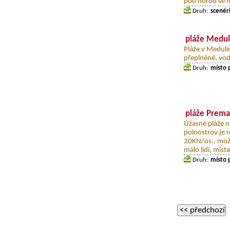
pod horou se n
Druh:
scenéri
pláže Medul
Pláže v Medulin
přeplněné, voda
Druh:
místo 
pláže Prema
Úžasné pláže n
poloostrov je r
20KN/os., možn
málo lidí, místa
Druh:
místo 
<< předchozí