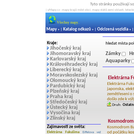
Tyto stránky používají s
| yMapy.cz - mapy krajů měst obcí, mapy států zemí oblastí, letecké
Všechny mapy..
Mapy
Katalog odkazů
Odcizená vozidla
» |
» |
» 
Kraje:
hledat místa po
Jihočeský kraj
Jihomoravský kraj
Zámky
H
Karlovarský kraj
Aquaparky
Královéhradecký kraj
Liberecký kraj
Moravskoslezský kraj
Elektrárna 
Olomoucký kraj
Elektrárna Fuk
Pardubický kraj
japonska, elek
Plzeňský kraj
zemětřesení o 
Praha kraj
došlo zde k vý
Středočeský kraj
Druh:
Ostatn
Ústecký kraj
Vysočina kraj
Zlínský kraj
Kosmodrom 
Zajímavosti ze světa:
Kosmodrom Baj
od počátku kos
Elektrárna Fukušima
Eiffelova vež