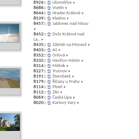
8924::
Litoměřice
»
8686::
Vsetín
»
8644::
Hradec Králové
»
8539::
Kladno
»
8457::
Jablonec nad Nisou
»
8452::
Dvůr Králové nad
La..
»
8435::
Zábřeh na Moravě
»
8403::
Aš
»
8352::
Orlová
»
8332::
Havířov-město
»
8314::
Mělník
»
8227::
Trutnov
»
8191::
Šternberk
»
8179::
Říčany u Prahy
»
8114::
Plzeň
»
8112::
Zlín
»
8069::
Česká Lípa
»
8020::
Karlovy Vary
»