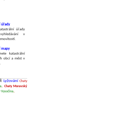
í úřady
atastrální úřady
yhledávání v
emovitostí.
ní mapy
nete katastrální
h obcí a měst v
.
CŘ
Lyžování
Chaty
,
da
Chaty Moravský
,
y Vysočina