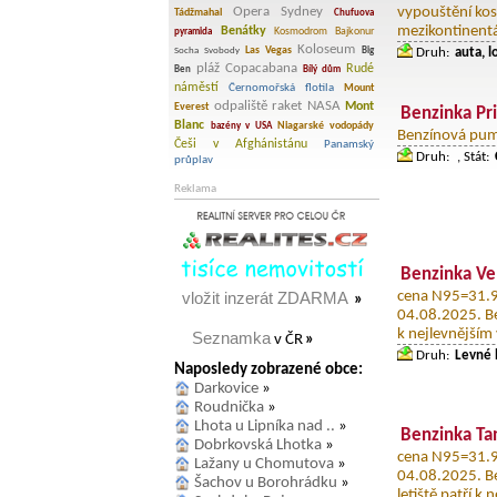
Opera Sydney
vypouštění kos
Tádžmahal
Chufuova
mezikontinentá
Benátky
Kosmodrom Bajkonur
pyramida
Koloseum
Las Vegas
Socha Svobody
Big
Druh:
auta, l
pláž Copacabana
Rudé
Ben
Bílý dům
náměstí
Černomořská flotila
Mount
odpaliště raket NASA
Mont
Everest
Benzinka Pri
Blanc
Niagarské vodopády
bazény v USA
Benzínová pump
Češi v Afghánistánu
Panamský
Druh:
, Stát:
průplav
Reklama
Benzinka Ve
vložit inzerát ZDARMA
cena N95=31.90
»
04.08.2025. Be
k nejlevnějším 
Seznamka
v ČR
»
Druh:
Levné 
Naposledy zobrazené obce:
Darkovice
»
Roudnička
»
Lhota u Lipníka nad ..
»
Benzinka T
Dobrkovská Lhotka
»
cena N95=31.90
Lažany u Chomutova
»
04.08.2025. B
Šachov u Borohrádku
»
letiště patří k