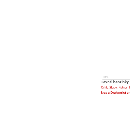
Tipy..
Levné benzinky
Orlík, Slapy, Kutná 
kras a Drahanská v