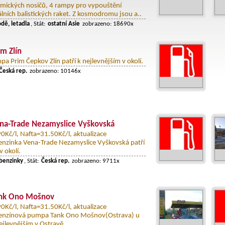
mických nosičů, 4 rampy pro vypouštění
lních balistických raket. Z kosmodromu jsou a..
odě, letadla
, Stát:
ostatní Asie
zobrazeno: 18690x
m Zlín
a Prim Čepkov Zlín patří k nejlevnějším v okolí.
Česká rep.
zobrazeno: 10146x
na-Trade Nezamyslice Vyškovská
Kč/l, Nafta=31.50Kč/l, aktualizace
nzinka Vena-Trade Nezamyslice Vyškovská patří
v okolí.
benzinky
, Stát:
Česká rep.
zobrazeno: 9711x
ank Ono Mošnov
Kč/l, Nafta=31.50Kč/l, aktualizace
enzínová pumpa Tank Ono Mošnov(Ostrava) u
 nejlevnějším v Ostravě.