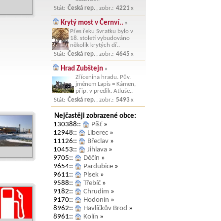
Stát:
Česká rep.
, zobr.:
4221
x
Krytý most v Černví..
»
Přes řeku Svratku bylo v
18. století vybudováno
několik krytých dř..
Stát:
Česká rep.
, zobr.:
4645
x
Hrad Zubštejn
»
Zřícenina hradu. Pův.
jménem Lapis = Kámen,
přip. v predik. Atluše..
Stát:
Česká rep.
, zobr.:
5493
x
Nejčastěji zobrazené obce:
130388::
Píšť
»
12948::
Liberec
»
11126::
Břeclav
»
10453::
Jihlava
»
9705::
Děčín
»
9654::
Pardubice
»
9611::
Písek
»
9588::
Třebíč
»
9182::
Chrudim
»
9170::
Hodonín
»
8962::
Havlíčkův Brod
»
8961::
Kolín
»