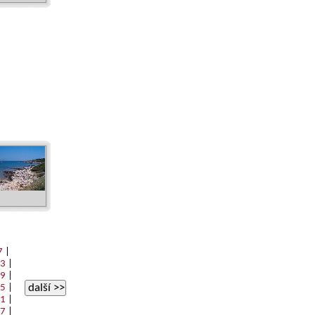
7
|
3
|
9
|
další >>
5
|
1
|
7
|