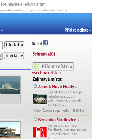
ouhlasíte s jejich užitím.
y profily a místa, fotografie z cestování, památky |
Přidat odkaz
»
»
Sdílet
hledat »
Schránka(
0
)
hledat »
Přidat místo »
všechna místa
»
Zajímavá místa:
Zámek Nové Hrady
»
Zámek Nové Hrady je
rokoková stavba
vybudovaná v letech
1774–1777 ..
Stát:
Česká rep.
, zobr.:
5101
x
Benzinka Škrdlovice
»
Benzínová pumpa
Škrdlovice se nachází asi
5km od Žďáru nad
Sázavou..