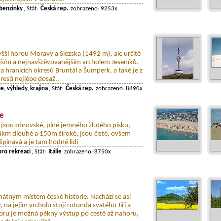
benzinky
, Stát:
Česká rep.
zobrazeno: 9253x
yšší horou Moravy a Slezska (1492 m), ale určitě
ším a nejnavštěvovanějším vrcholem Jeseníků.
na hranicích okresů Bruntál a Šumperk, a také je z
resů nejlépe dosaž..
e, výhledy, krajina
, Stát:
Česká rep.
zobrazeno: 8890x
ne
e jsou obrovské, plné jemného žlutého písku,
 4km dlouhé a 150m široké, jsou čisté, ovšem
špinavá a je tam hodně lidí
pro rekreaci
, Stát:
Itálie
zobrazeno: 8750x
mátným místem české historie. Nachází se asi
na jejím vrcholu stojí rotunda svatého Jiří a
oru je možná pěkný výstup po cestě až nahoru,