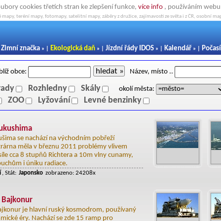
oubory cookies třetích stran ke zlepšení funkce,
více info
, používáním webu s
 mapy, teréní mapy, fotomapy, satelitní mapy, záběry z družice, zajímavosti ze světa i z ČR, osobní map
Zimní značka
Ekologická daň
Jízdní řády IDOS
Kalendář
Počasí
|
» |
» |
» |
» |
hledat »
blíž obce:
Název, místo ..
rady
Rozhledny
Skály
okolí města:
ZOO
Lyžování
Levné benzinky
Fukushima
ušima se nachází na východním pobřeží
trárna měla v březnu 2011 problémy vlivem
síle cca 8 stupňů Richtera a 10m vlny cunamy,
buchům i úniku radiace.
í
, Stát:
Japonsko
zobrazeno: 24208x
Bajkonur
konur je hlavní ruský kosmodrom, používaný
mické éry. Nachází se zde 15 ramp pro