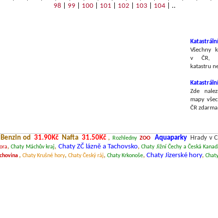
98
|
99
|
100
|
101
|
102
|
103
|
104
| ..
Katastráln
Všechny k
v ČR, v
katastru n
Katastrál
Zde nalez
mapy všec
ČR zdarma
Benzin od
31.90Kč
Nafta
31.50Kč
,
Aquaparky
Hrady v 
Rozhledny
ZOO
,
,
Chaty ZČ lázně a Tachovsko
,
Hora
Chaty Máchův kraj
Chaty Jižní Čechy a Česká Kana
,
,
,
,
Chaty Jizerské hory
,
rchovina
Chaty Krušné hory
Chaty Český ráj
Chaty Krkonoše
Chat