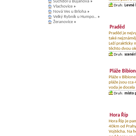
Suchdol u Bujanova
»
Druh:
Levné 
Vlachovice
»
Nová Ves u Brloha
»
Velký Rybník u Humpo..
»
Žeranovice
»
Praděd
Praděd je nejv
také nejznáměj
Leží prakticky 
těchto dvou ok
Druh:
scenéri
Pláže Bibio
Pláže v Bibion
pláže jsou cca
voda je docela 
Druh:
místo 
Hora Říp
Hora Říp je pa
40km od Prahy, 
Vojtěcha. Na h