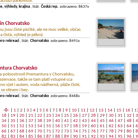
achází parkoviště.
e, výhledy, krajina
, Stát:
Česká rep.
zobrazeno: 8637x
in Chorvatsko
u jsou čisté písčité, ale ne moc veliké, občas
 čistá, výhled je pěkný.
pro rekreaci
, Stát:
Chorvatsko
zobrazeno: 8491x
ntura Chorvatsko
a poloostrově Premantura v Chorvatsku,
ezervace, takže se tam platí vstupné cca
o vjet i autem, voda nádherná, pláže čisté,
 se stínem i bez.
pro rekreaci
, Stát:
Chorvatsko
zobrazeno: 8468x
-0-
|
1
|
2
|
3
|
4
|
5
|
6
|
7
|
8
|
9
|
10
|
11
|
12
|
13
|
14
|
15
|
16
|
1
18
|
19
|
20
|
21
|
22
|
23
|
24
|
25
|
26
|
27
|
28
|
29
|
30
|
31
|
32
|
3
34
|
35
|
36
|
37
|
38
|
39
|
40
|
41
|
42
|
43
|
44
|
45
|
46
|
47
|
48
|
4
50
|
51
|
52
|
53
|
54
|
55
|
56
|
57
|
58
|
59
|
60
|
61
|
62
|
63
|
64
|
6
66
|
67
|
68
|
69
|
70
|
71
|
72
|
73
|
74
|
75
|
76
|
77
|
78
|
79
|
80
|
8
82
|
83
|
84
|
85
|
86
|
87
|
88
|
89
|
90
|
91
|
92
|
93
|
94
|
95
|
96
|
9