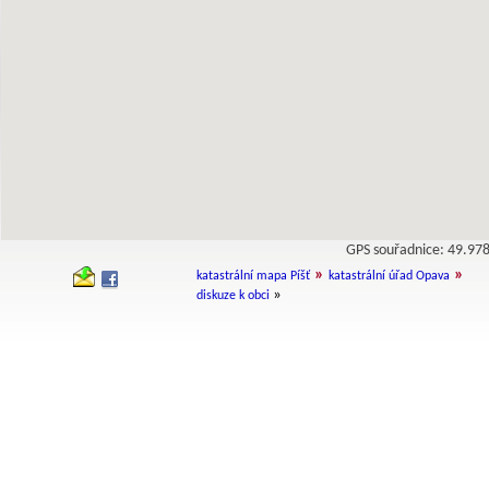
GPS souřadnice: 49.9
»
»
katastrální mapa Píšť
katastrální úřad Opava
»
diskuze k obci