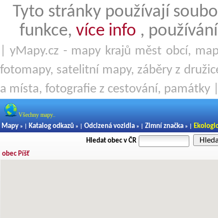
Tyto stránky používají soubo
funkce,
více info
, používání
| yMapy.cz - mapy krajů měst obcí, mapy
fotomapy, satelitní mapy, záběry z družice
a místa, fotografie z cestování, památky 
Všechny mapy..
Mapy
Katalog odkazů
Odcizená vozidla
Zimní značka
Ekologi
» |
» |
» |
» |
Hled
Hledat obec v ČR
obec Píšť