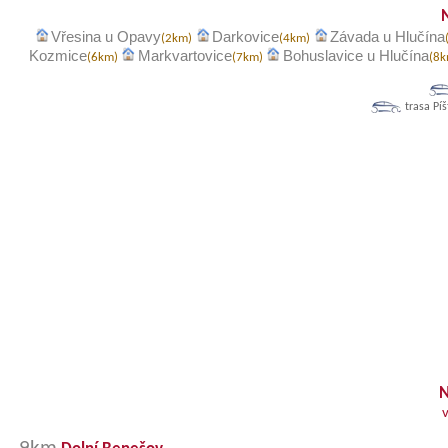
Vřesina u Opavy
Darkovice
Závada u Hlučína
(2km)
(4km)
Kozmice
Markvartovice
Bohuslavice u Hlučína
(6km)
(7km)
(8
trasa Píš
N