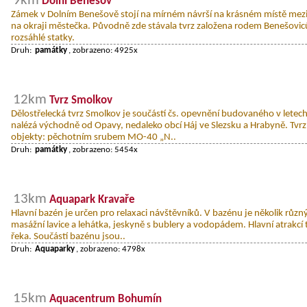
9km
Dolní Benešov
Zámek v Dolním Benešově stojí na mírném návrší na krásném místě mez
na okraji městečka. Původně zde stávala tvrz založena rodem Benešoviců,
rozsáhlé statky.
Druh:
památky
, zobrazeno: 4925x
12km
Tvrz Smolkov
Dělostřelecká tvrz Smolkov je součástí čs. opevnění budovaného v letec
nalézá východně od Opavy, nedaleko obcí Háj ve Slezsku a Hrabyně. Tvrz
objekty: pěchotním srubem MO-40 „N..
Druh:
památky
, zobrazeno: 5454x
13km
Aquapark Kravaře
Hlavní bazén je určen pro relaxaci návštěvníků. V bazénu je několik různý
masážní lavice a lehátka, jeskyně s bublery a vodopádem. Hlavní atrakcí
řeka. Součástí bazénu jsou..
Druh:
Aquaparky
, zobrazeno: 4798x
15km
Aquacentrum Bohumín