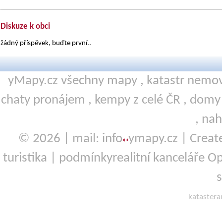
Diskuze k obci
žádný příspěvek, buďte první..
yMapy.cz všechny mapy ,
katastr nemov
chaty pronájem
,
kempy
z celé ČR ,
domy 
,
nah
© 2026 | mail: info
ymapy.cz | Crea
turistika
|
podmínky
realitní kanceláře O
kataster