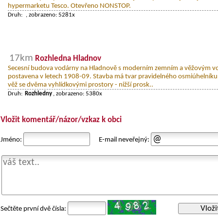
hypermarketu Tesco. Otevřeno NONSTOP.
Druh:
, zobrazeno: 5281x
17km
Rozhledna Hladnov
Secesní budova vodárny na Hladnově s moderním zemním a věžovým 
postavena v letech 1908-09. Stavba má tvar pravidelného osmiúhelníku,
věž se dvěma vyhlídkovými prostory - nižší prosk..
Druh:
Rozhledny
, zobrazeno: 5380x
Vložit komentář/názor/vzkaz k obci
Jméno:
E-mail neveřejný:
Vloži
Sečtěte první dvě čísla: