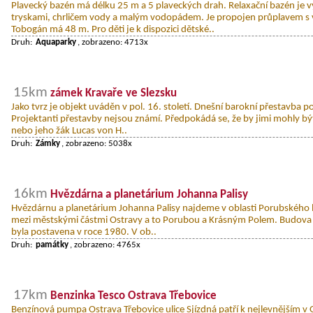
Plavecký bazén má délku 25 m a 5 plaveckých drah. Relaxační bazén je
tryskami, chrličem vody a malým vodopádem. Je propojen průplavem 
Tobogán má 48 m. Pro děti je k dispozici dětské..
Druh:
Aquaparky
, zobrazeno: 4713x
15km
zámek Kravaře ve Slezsku
Jako tvrz je objekt uváděn v pol. 16. století. Dnešní barokní přestavba p
Projektanti přestavby nejsou známí. Předpokádá se, že by jimi mohly být
nebo jeho žák Lucas von H..
Druh:
Zámky
, zobrazeno: 5038x
16km
Hvězdárna a planetárium Johanna Palisy
Hvězdárnu a planetárium Johanna Palisy najdeme v oblasti Porubského le
mezi městskými částmi Ostravy a to Porubou a Krásným Polem. Budova 
byla postavena v roce 1980. V ob..
Druh:
památky
, zobrazeno: 4765x
17km
Benzinka Tesco Ostrava Třebovice
Benzínová pumpa Ostrava Třebovice ulice Sjízdná patří k nejlevnějším v 