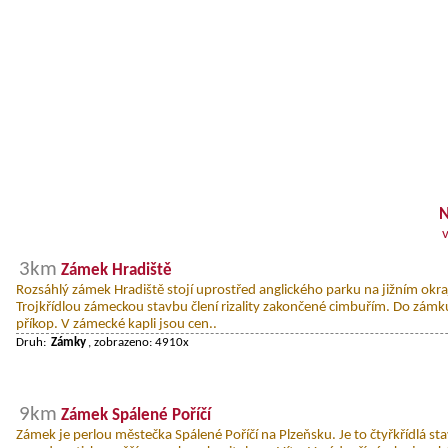
N
3km
Zámek Hradiště
Rozsáhlý zámek Hradiště stojí uprostřed anglického parku na jižním okraj
Trojkřídlou zámeckou stavbu člení rizality zakončené cimbuřím. Do zám
příkop. V zámecké kapli jsou cen..
Druh:
Zámky
, zobrazeno: 4910x
9km
Zámek Spálené Poříčí
Zámek je perlou městečka Spálené Poříčí na Plzeňsku. Je to čtyřkřídlá st