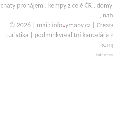
chaty pronájem
,
kempy
z celé ČR ,
domy 
,
nah
© 2026 | mail: info
ymapy.cz | Crea
turistika
|
podmínky
realitní kanceláře P
kemp
kataster