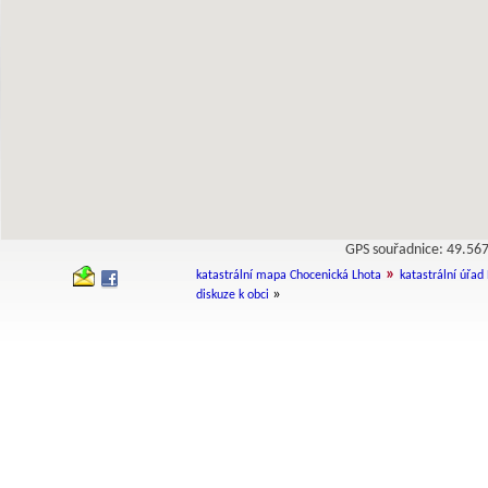
GPS souřadnice: 49.5
»
katastrální mapa Chocenická Lhota
katastrální úřad 
»
diskuze k obci