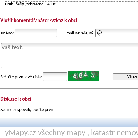
Druh:
Skály
, zobrazeno: 5400x
Vložit komentář/názor/vzkaz k obci
Jméno:
E-mail neveřejný:
Vloži
Sečtěte první dvě čísla:
Diskuze k obci
žádný příspěvek, buďte první..
yMapy.cz všechny mapy ,
katastr nemov