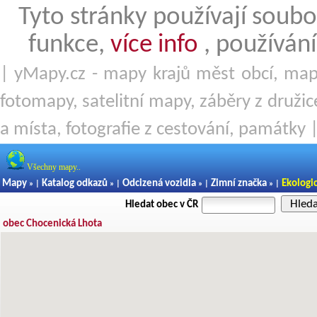
Tyto stránky používají soubo
funkce,
více info
, používání
| yMapy.cz - mapy krajů měst obcí, mapy
fotomapy, satelitní mapy, záběry z družice
a místa, fotografie z cestování, památky 
Všechny mapy..
Mapy
Katalog odkazů
Odcizená vozidla
Zimní značka
Ekologi
» |
» |
» |
» |
Hled
Hledat obec v ČR
obec Chocenická Lhota