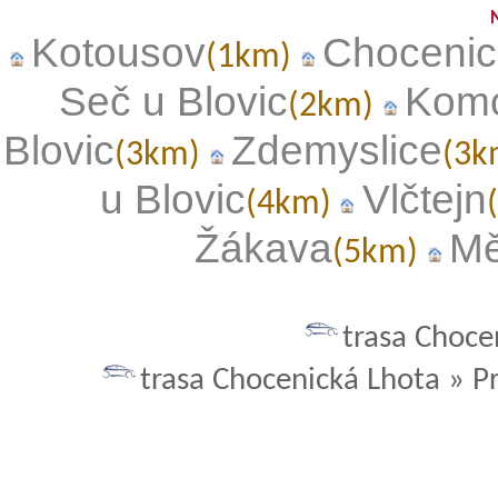
Kotousov
Chocenic
(1km)
Seč u Blovic
Kom
(2km)
Blovic
Zdemyslice
(3km)
(3
u Blovic
Vlčtejn
(4km)
Žákava
Mě
(5km)
trasa Choce
trasa Chocenická Lhota » P