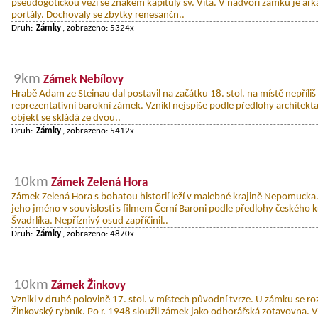
pseudogotickou věží se znakem kapituly sv. Víta. V nádvoří zámku je 
portály. Dochovaly se zbytky renesančn..
Druh:
Zámky
, zobrazeno: 5324x
9km
Zámek Nebílovy
Hrabě Adam ze Steinau dal postavil na začátku 18. stol. na místě nepříliš
reprezentativní barokní zámek. Vznikl nejspíše podle předlohy architekt
objekt se skládá ze dvou..
Druh:
Zámky
, zobrazeno: 5412x
10km
Zámek Zelená Hora
Zámek Zelená Hora s bohatou historií leží v malebné krajině Nepomucka
jeho jméno v souvislosti s filmem Černí Baroni podle předlohy českého k
Švadrlíka. Nepříznivý osud zapříčinil..
Druh:
Zámky
, zobrazeno: 4870x
10km
Zámek Žinkovy
Vznikl v druhé polovině 17. stol. v místech původní tvrze. U zámku se roz
Žinkovský rybník. Po r. 1948 sloužil zámek jako odborářská zotavovna. 