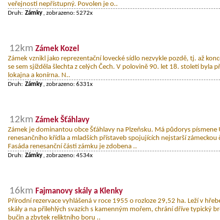
veřejnosti nepřístupný. Povolen je o..
Druh:
Zámky
, zobrazeno: 5272x
12km
Zámek Kozel
Zámek vznikl jako reprezentační lovecké sídlo nezvykle pozdě, tj. až kon
se sem sjížděla šlechta z celých Čech. V polovině 90. let 18. století byla p
lokajna a konírna. N..
Druh:
Zámky
, zobrazeno: 6331x
12km
Zámek Šťáhlavy
Zámek je dominantou obce Šťáhlavy na Plzeňsku. Má půdorys písmene U
renesančního křídla a mladších přístaveb spojujících nejstarší zámeckou
Fasáda renesanční části zámku je zdobena ..
Druh:
Zámky
, zobrazeno: 4534x
16km
Fajmanovy skály a Klenky
Přírodní rezervace vyhlášená v roce 1955 o rozloze 29,52 ha. Leží v hřeb
skály a na přilehlých svazích s kamenným mořem, chrání dříve typický b
bučin a zbytek reliktního boru ..