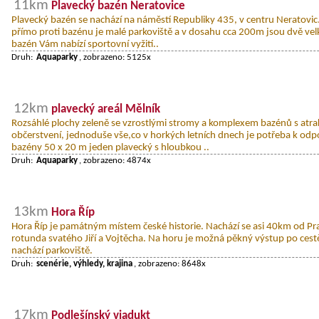
11km
Plavecký bazén Neratovice
Plavecký bazén se nachází na náměstí Republiky 435, v centru Neratovic
přímo proti bazénu je malé parkoviště a v dosahu cca 200m jsou dvě vel
bazén Vám nabízí sportovní vyžití..
Druh:
Aquaparky
, zobrazeno: 5125x
12km
plavecký areál Mělník
Rozsáhlé plochy zeleně se vzrostlými stromy a komplexem bazénů s atrak
občerstvení, jednoduše vše,co v horkých letních dnech je potřeba k odp
bazény 50 x 20 m jeden plavecký s hloubkou ..
Druh:
Aquaparky
, zobrazeno: 4874x
13km
Hora Říp
Hora Říp je památným místem české historie. Nachází se asi 40km od Prah
rotunda svatého Jiří a Vojtěcha. Na horu je možná pěkný výstup po cest
nachází parkoviště.
Druh:
scenérie, výhledy, krajina
, zobrazeno: 8648x
17km
Podlešínský viadukt