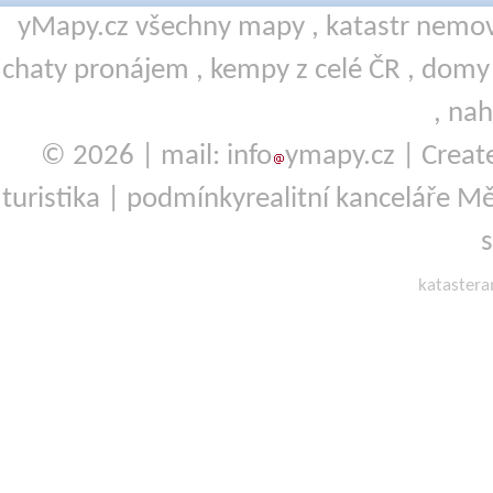
yMapy.cz všechny mapy ,
katastr nemov
chaty pronájem
,
kempy
z celé ČR ,
domy 
,
nah
© 2026 | mail: info
ymapy.cz | Crea
turistika
|
podmínky
realitní kanceláře Mě
kataster