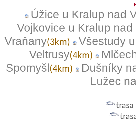
Úžice u Kralup nad 
Vojkovice u Kralup nad
Vraňany
Všestudy u
(3km)
Veltrusy
Mlčech
(4km)
Spomyšl
Dušníky n
(4km)
Lužec na
trasa
tras