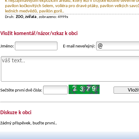
K nejzajímavějším expozicím areálu, který leží v trojské kotlině severne o
pavilon kočkovitých šelem, voliéra pro dravé ptáky, pavilon velkých savc
ledních medvědů, pavilón goril..
Druh:
ZOO, zvířata
, zobrazeno: 4999x
Vložit komentář/názor/vzkaz k obci
Jméno:
E-mail neveřejný:
Vloži
Sečtěte první dvě čísla:
Diskuze k obci
žádný příspěvek, buďte první..