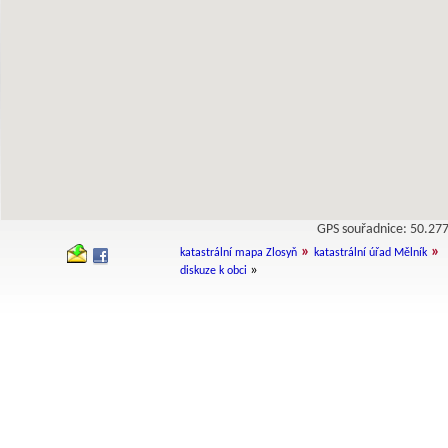
GPS souřadnice: 50.2
»
»
katastrální mapa Zlosyň
katastrální úřad Mělník
»
diskuze k obci