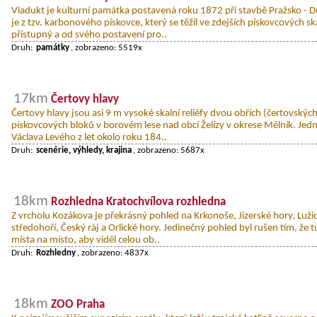
Viadukt je kulturní památka postavená roku 1872 při stavbě Pražsko - 
je z tzv. karbonového pískovce, který se těžil ve zdejších pískovcových s
přístupný a od svého postavení pro..
Druh:
památky
, zobrazeno: 5519x
17km
Čertovy hlavy
Čertovy hlavy jsou asi 9 m vysoké skalní reliéfy dvou obřích (čertovskýc
pískovcových bloků v borovém lese nad obcí Želízy v okrese Mělník. Jedn
Václava Levého z let okolo roku 184..
Druh:
scenérie, výhledy, krajina
, zobrazeno: 5687x
18km
Rozhledna Kratochvílova rozhledna
Z vrcholu Kozákova je překrásný pohled na Krkonoše, Jizerské hory, Luži
středohoří, Český ráj a Orlické hory. Jedinečný pohled byl rušen tím, že t
místa na místo, aby viděl celou ob..
Druh:
Rozhledny
, zobrazeno: 4837x
18km
ZOO Praha