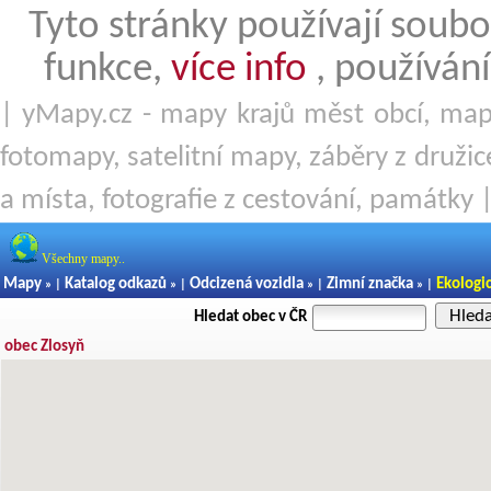
Tyto stránky používají soubo
funkce,
více info
, používání
| yMapy.cz - mapy krajů měst obcí, mapy
fotomapy, satelitní mapy, záběry z družice
a místa, fotografie z cestování, památky 
Všechny mapy..
Mapy
Katalog odkazů
Odcizená vozidla
Zimní značka
Ekologi
» |
» |
» |
» |
Hled
Hledat obec v ČR
obec Zlosyň