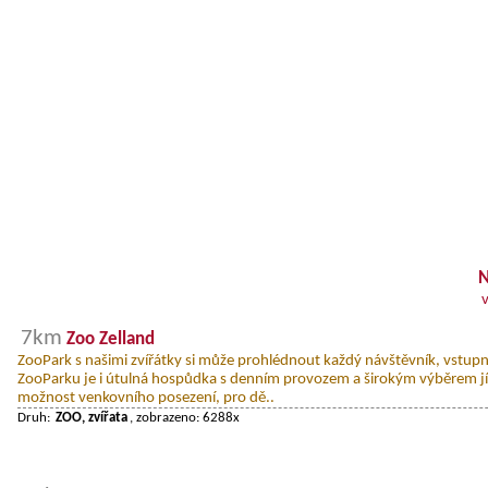
N
7km
Zoo Zelland
ZooPark s našimi zvířátky si může prohlédnout každý návštěvník, vstupn
ZooParku je i útulná hospůdka s denním provozem a širokým výběrem jíd
možnost venkovního posezení, pro dě..
Druh:
ZOO, zvířata
, zobrazeno: 6288x