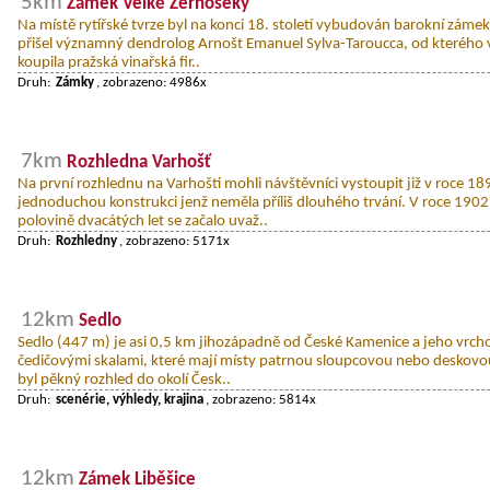
5km
Zámek Velké Žernoseky
Na místě rytířské tvrze byl na konci 18. století vybudován barokní zámek
přišel významný dendrolog Arnošt Emanuel Sylva-Taroucca, od kterého v
koupila pražská vinařská fir..
Druh:
Zámky
, zobrazeno: 4986x
7km
Rozhledna Varhošť
Na první rozhlednu na Varhošti mohli návštěvníci vystoupit již v roce 18
jednoduchou konstrukci jenž neměla příliš dlouhého trvání. V roce 1902
polovině dvacátých let se začalo uvaž..
Druh:
Rozhledny
, zobrazeno: 5171x
12km
Sedlo
Sedlo (447 m) je asi 0,5 km jihozápadně od České Kamenice a jeho vrchol
čedičovými skalami, které mají místy patrnou sloupcovou nebo deskovo
byl pěkný rozhled do okolí Česk..
Druh:
scenérie, výhledy, krajina
, zobrazeno: 5814x
12km
Zámek Liběšice