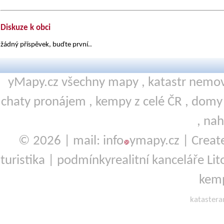
Diskuze k obci
žádný příspěvek, buďte první..
yMapy.cz všechny mapy ,
katastr nemov
chaty pronájem
,
kempy
z celé ČR ,
domy 
,
nah
© 2026 | mail: info
ymapy.cz | Crea
turistika
|
podmínky
realitní kanceláře Li
kemp
kataster