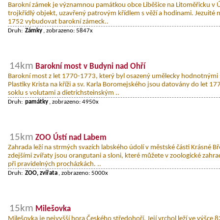
Barokní zámek je významnou památkou obce Liběšice na Litoměřicku v Ú
trojkřídlý objekt, uzavřený patrovým křídlem s věží a hodinami. Jezuité n
1752 vybudovat barokní zámeck..
Druh:
Zámky
, zobrazeno: 5847x
14km
Barokní most v Budyni nad Ohří
Barokní most z let 1770-1773, který byl osazený umělecky hodnotnými 
Plastiky Krista na kříži a sv. Karla Boromejského jsou datovány do le
soklu s volutami a dietrichsteinským ..
Druh:
památky
, zobrazeno: 4950x
15km
ZOO Ústí nad Labem
Zahrada leží na strmých svazích labského údolí v městské části Krásné B
zdejšími zvířaty jsou orangutani a sloni, které můžete v zoologické zahrad
při pravidelných procházkách. ..
Druh:
ZOO, zvířata
, zobrazeno: 5000x
15km
Milešovka
Milešovka je nejvyšší hora Českého středohoří. Její vrchol leží ve výšc