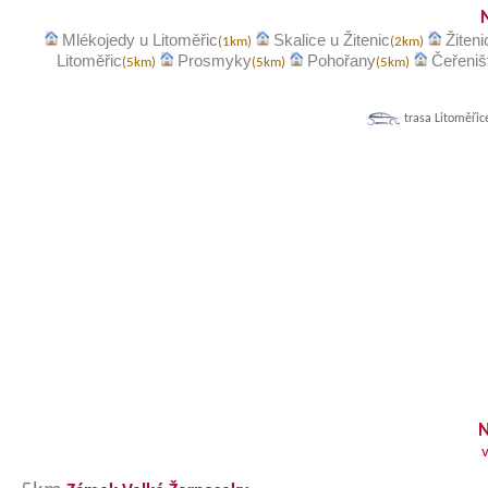
Mlékojedy u Litoměřic
Skalice u Žitenic
Žiteni
(1km)
(2km)
Litoměřic
Prosmyky
Pohořany
Čeřeniš
(5km)
(5km)
(5km)
trasa Litoměřic
N