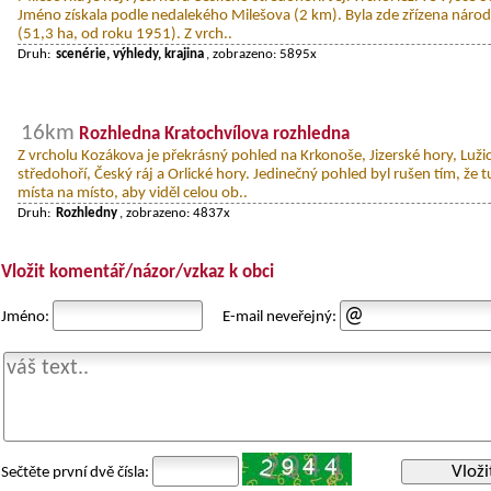
Jméno získala podle nedalekého Milešova (2 km). Byla zde zřízena národ
(51,3 ha, od roku 1951). Z vrch..
Druh:
scenérie, výhledy, krajina
, zobrazeno: 5895x
16km
Rozhledna Kratochvílova rozhledna
Z vrcholu Kozákova je překrásný pohled na Krkonoše, Jizerské hory, Luži
středohoří, Český ráj a Orlické hory. Jedinečný pohled byl rušen tím, že t
místa na místo, aby viděl celou ob..
Druh:
Rozhledny
, zobrazeno: 4837x
Vložit komentář/názor/vzkaz k obci
Jméno:
E-mail neveřejný:
Vloži
Sečtěte první dvě čísla: