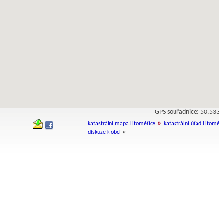
GPS souřadnice: 50.5
»
katastrální mapa Litoměřice
katastrální úřad Litomě
»
diskuze k obci