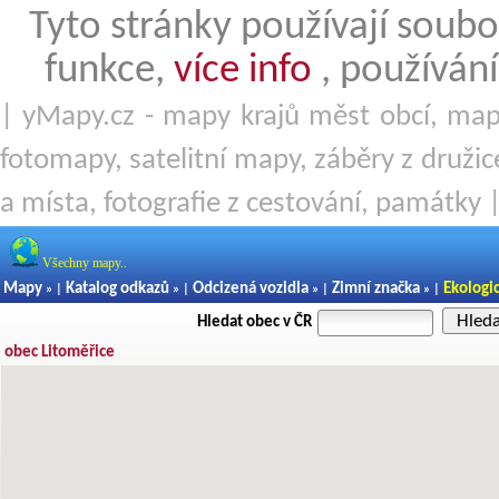
Tyto stránky používají soubo
funkce,
více info
, používání
| yMapy.cz - mapy krajů měst obcí, mapy
fotomapy, satelitní mapy, záběry z družice
a místa, fotografie z cestování, památky 
Všechny mapy..
Mapy
Katalog odkazů
Odcizená vozidla
Zimní značka
Ekologi
» |
» |
» |
» |
Hled
Hledat obec v ČR
obec Litoměřice