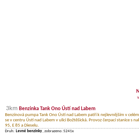
N
3km
Benzinka Tank Ono Ústí nad Labem
Benzínová pumpa Tank Ono Ústí nad Labem patří k nejlevnějším v celém
se v centru Ústí nad Labem v ulici Božtěšická. Provoz čerpací stanice s 
95, E 85 a Dieselu.
Druh:
Levné benzinky
, zobrazeno: 5241x