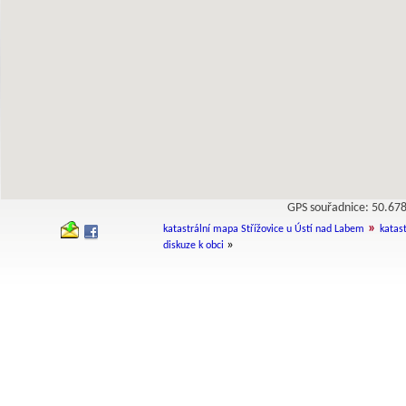
GPS souřadnice: 50.6
»
katastrální mapa Střížovice u Ústí nad Labem
katas
»
diskuze k obci