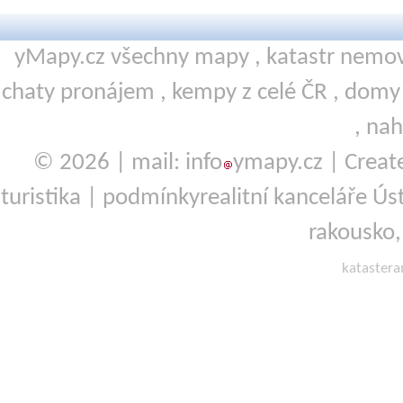
yMapy.cz všechny mapy ,
katastr nemov
chaty pronájem
,
kempy
z celé ČR ,
domy 
,
nah
© 2026 | mail: info
ymapy.cz | Crea
turistika
|
podmínky
realitní kanceláře Ú
rakousko
kataster