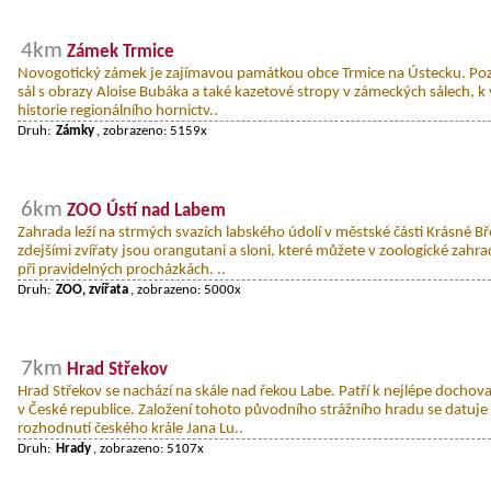
4km
Zámek Trmice
Novogotický zámek je zajímavou památkou obce Trmice na Ústecku. P
sál s obrazy Aloise Bubáka a také kazetové stropy v zámeckých sálech, k vi
historie regionálního hornictv..
Druh:
Zámky
, zobrazeno: 5159x
6km
ZOO Ústí nad Labem
Zahrada leží na strmých svazích labského údolí v městské části Krásné B
zdejšími zvířaty jsou orangutani a sloni, které můžete v zoologické zahrad
při pravidelných procházkách. ..
Druh:
ZOO, zvířata
, zobrazeno: 5000x
7km
Hrad Střekov
Hrad Střekov se nachází na skále nad řekou Labe. Patří k nejlépe doch
v České republice. Založení tohoto původního strážního hradu se datuje 
rozhodnutí českého krále Jana Lu..
Druh:
Hrady
, zobrazeno: 5107x