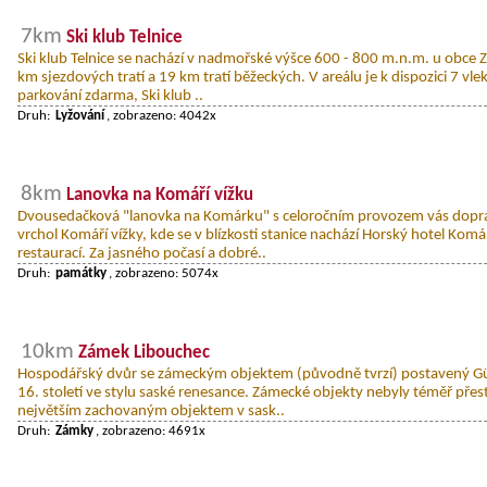
7km
Ski klub Telnice
Ski klub Telnice se nachází v nadmořské výšce 600 - 800 m.n.m. u obce Za
km sjezdových tratí a 19 km tratí běžeckých. V areálu je k dispozici 7 vle
parkování zdarma, Ski klub ..
Druh:
Lyžování
, zobrazeno: 4042x
8km
Lanovka na Komáří vížku
Dvousedačková "lanovka na Komárku" s celoročním provozem vás dopra
vrchol Komáří vížky, kde se v blízkosti stanice nachází Horský hotel Komá
restaurací. Za jasného počasí a dobré..
Druh:
památky
, zobrazeno: 5074x
10km
Zámek Libouchec
Hospodářský dvůr se zámeckým objektem (původně tvrzí) postavený 
16. století ve stylu saské renesance. Zámecké objekty nebyly téměř přes
největším zachovaným objektem v sask..
Druh:
Zámky
, zobrazeno: 4691x