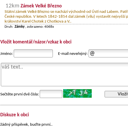
12km
Zámek Velké Březno
Státní zámek Velké Březno se nachází východně od Ústí nad Labem. Patř
České republice. V letech 1842-1854 dal zámek (vilu) vystavět nejvyšší
království Karel Chotek z Chotkova a V..
Druh:
Zámky
, zobrazeno: 4068x
Vložit komentář/názor/vzkaz k obci
Jméno:
E-mail neveřejný:
Vloži
Sečtěte první dvě čísla:
Diskuze k obci
žádný příspěvek, buďte první..