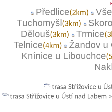
Předlice
Vše
(2km)
Tuchomyšl
Skoro
(3km)
Dělouš
Trmice
(3km)
(
Telnice
Žandov u
(4km)
Knínice u Libouchce
(
Nak
trasa Střížovice u Ú
trasa Střížovice u Ústí nad Labem 