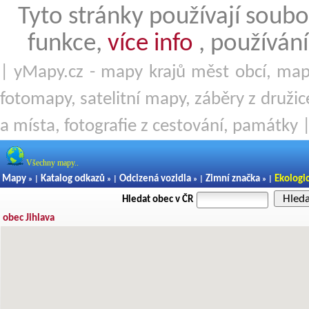
Tyto stránky používají soubo
funkce,
více info
, používání
| yMapy.cz - mapy krajů měst obcí, mapy
fotomapy, satelitní mapy, záběry z družice
a místa, fotografie z cestování, památky 
Všechny mapy..
Mapy
Katalog odkazů
Odcizená vozidla
Zimní značka
Ekologi
» |
» |
» |
» |
Hled
Hledat obec v ČR
obec Jihlava