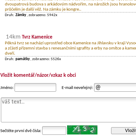
dvoupatrová budova s arkádovým nádvořím, na nárožích jsou hranolov
průčelím je další věž. Na zámku je kongre..
Druh:
Zámky
, zobrazeno: 5942x
14km
Tvrz Kamenice
Pěkná tvrz se nachází uprostřed obce Kamenice na Jihlavsku v kraji Vysoči
a zčásti přízemní stavba s renesančními sgrafity a erby na omítce a kam
dveří.
Druh:
památky
, zobrazeno: 5526x
Vložit komentář/názor/vzkaz k obci
Jméno:
E-mail neveřejný:
Vloži
Sečtěte první dvě čísla: