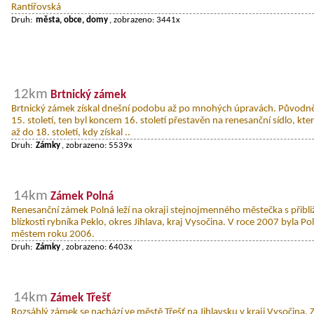
Rantířovská
Druh:
města, obce, domy
, zobrazeno: 3441x
12km
Brtnický zámek
Brtnický zámek získal dnešní podobu až po mnohých úpravách. Původně z
15. století, ten byl koncem 16. století přestavěn na renesanční sídlo, kt
až do 18. století, kdy získal ..
Druh:
Zámky
, zobrazeno: 5539x
14km
Zámek Polná
Renesanční zámek Polná leží na okraji stejnojmenného městečka s přibli
blízkosti rybníka Peklo, okres Jihlava, kraj Vysočina. V roce 2007 byla P
městem roku 2006.
Druh:
Zámky
, zobrazeno: 6403x
14km
Zámek Třešť
Rozsáhlý zámek se nachází ve městě Třešť na Jihlavsku v kraji Vysočina. 