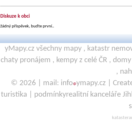
Diskuze k obci
žádný příspěvek, buďte první..
yMapy.cz všechny mapy ,
katastr nemov
chaty pronájem
,
kempy
z celé ČR ,
domy 
,
nah
© 2026 | mail: info
ymapy.cz | Crea
turistika
|
podmínky
realitní kanceláře Ji
kataster