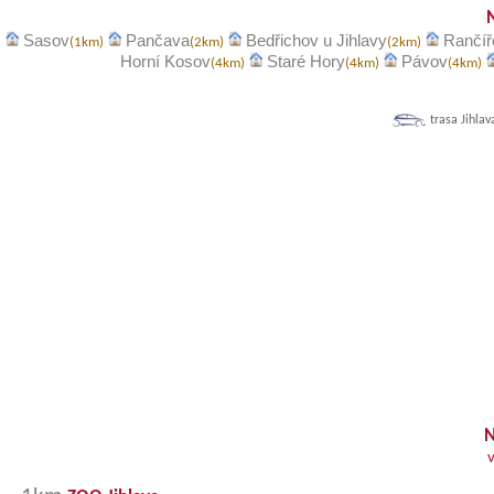
Sasov
Pančava
Bedřichov u Jihlavy
Rančíř
(1km)
(2km)
(2km)
Horní Kosov
Staré Hory
Pávov
(4km)
(4km)
(4km)
trasa Jihlav
N