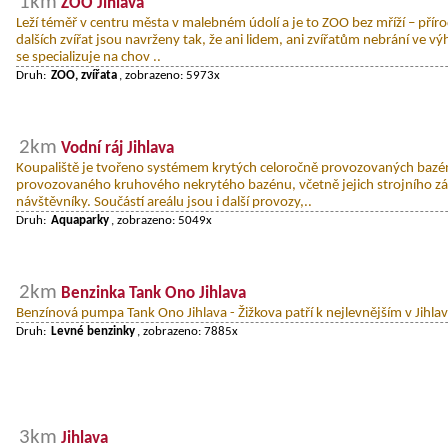
1km
ZOO Jihlava
Leží téměř v centru města v malebném údolí a je to ZOO bez mříží – příro
dalších zvířat jsou navrženy tak, že ani lidem, ani zvířatům nebrání ve v
se specializuje na chov ..
Druh:
ZOO, zvířata
, zobrazeno: 5973x
2km
Vodní ráj Jihlava
Koupaliště je tvořeno systémem krytých celoročně provozovaných bazé
provozovaného kruhového nekrytého bazénu, včetně jejich strojního zá
návštěvníky. Součástí areálu jsou i další provozy,..
Druh:
Aquaparky
, zobrazeno: 5049x
2km
Benzinka Tank Ono Jihlava
Benzínová pumpa Tank Ono Jihlava - Žižkova patří k nejlevnějším v Jihlav
Druh:
Levné benzinky
, zobrazeno: 7885x
3km
Jihlava