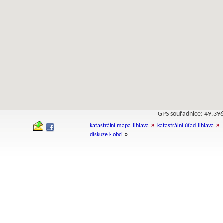
GPS souřadnice: 49.3
»
»
katastrální mapa Jihlava
katastrální úřad Jihlava
»
diskuze k obci