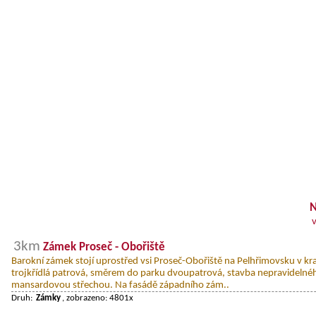
N
3km
Zámek Proseč - Obořiště
Barokní zámek stojí uprostřed vsi Proseč-Obořiště na Pelhřimovsku v kra
trojkřídlá patrová, směrem do parku dvoupatrová, stavba nepravidelné
mansardovou střechou. Na fasádě západního zám..
Druh:
Zámky
, zobrazeno: 4801x