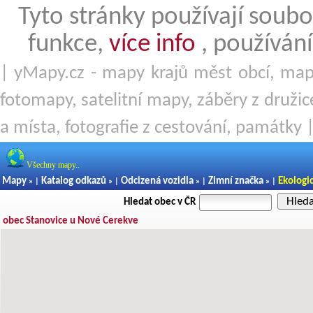
Tyto stránky používají soubo
funkce,
více info
, používání
| yMapy.cz - mapy krajů měst obcí, mapy
fotomapy, satelitní mapy, záběry z družice
a místa, fotografie z cestování, památky 
Všechny mapy..
Mapy
Katalog odkazů
Odcizená vozidla
Zimní značka
Ekologi
» |
» |
» |
» |
Hled
Hledat obec v ČR
obec Stanovice u Nové Cerekve