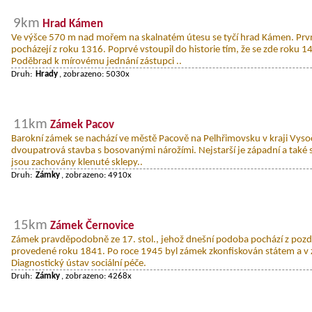
9km
Hrad Kámen
Ve výšce 570 m nad mořem na skalnatém útesu se tyčí hrad Kámen. Prv
pocházejí z roku 1316. Poprvé vstoupil do historie tím, že se zde roku 145
Poděbrad k mírovému jednání zástupci ..
Druh:
Hrady
, zobrazeno: 5030x
11km
Zámek Pacov
Barokní zámek se nachází ve městě Pacově na Pelhřimovsku v kraji Vysoč
dvoupatrová stavba s bosovanými nárožími. Nejstarší je západní a také s
jsou zachovány klenuté sklepy..
Druh:
Zámky
, zobrazeno: 4910x
15km
Zámek Černovice
Zámek pravděpodobně ze 17. stol., jehož dnešní podoba pochází z pozdn
provedené roku 1841. Po roce 1945 byl zámek zkonfiskován státem a v 
Diagnostický ústav sociální péče.
Druh:
Zámky
, zobrazeno: 4268x