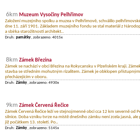
6km
Muzeum Vysočiny Pelhřimov
Založení muzejního spolku a muzea v Pelhřimově, schválilo pelhřimovské
dne 11. září 1901. Základem muzejního fondu se stal materiál z Národo
a sbírka starožitností architekt..
Druh:
památky
, zobrazeno: 4015x
8km
Zámek Březina
Zámek se nachází v obci Březina na Rokycansku v Plzeňském kraji. Záme
stavba se středním mohutným rizalitem. Zámek je obklopen přístupným
přecházejícím v oboru.
Druh:
Zámky
, zobrazeno: 4930x
9km
Zámek Červená Řečice
Zámek Červená Řečice leží ve stejnojmenné obci cca 12 km severně od P
silnice. Doba vzniku tvrze na místě dnešního zámku není zcela jasná, al
již počátkem 13. století. Po..
Druh:
Zámky
, zobrazeno: 5145x