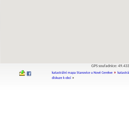
GPS souřadnice: 49.4
»
katastrální mapa Stanovice u Nové Cerekve
katastrá
»
diskuze k obci