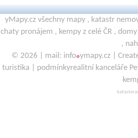
yMapy.cz všechny mapy ,
katastr nemov
chaty pronájem
,
kempy
z celé ČR ,
domy 
,
nah
© 2026 | mail: info
ymapy.cz | Crea
turistika
|
podmínky
realitní kanceláře P
kemp
kataster