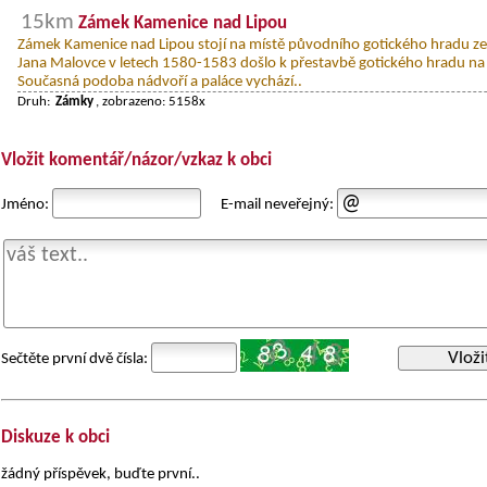
15km
Zámek Kamenice nad Lipou
Zámek Kamenice nad Lipou stojí na místě původního gotického hradu ze 1
Jana Malovce v letech 1580-1583 došlo k přestavbě gotického hradu na
Současná podoba nádvoří a paláce vychází..
Druh:
Zámky
, zobrazeno: 5158x
Vložit komentář/názor/vzkaz k obci
Jméno:
E-mail neveřejný:
Vloži
Sečtěte první dvě čísla:
Diskuze k obci
žádný příspěvek, buďte první..