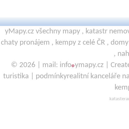
yMapy.cz všechny mapy ,
katastr nemov
chaty pronájem
,
kempy
z celé ČR ,
domy 
,
nah
© 2026 | mail: info
ymapy.cz | Crea
turistika
|
podmínky
realitní kanceláře
na
kemp
kataster