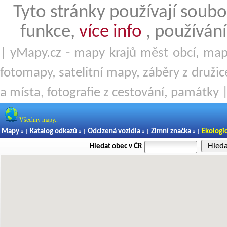
Tyto stránky používají soubo
funkce,
více info
, používání
| yMapy.cz - mapy krajů měst obcí, mapy
fotomapy, satelitní mapy, záběry z družice
a místa, fotografie z cestování, památky 
Všechny mapy..
Mapy
Katalog odkazů
Odcizená vozidla
Zimní značka
Ekologi
» |
» |
» |
» |
Hled
Hledat obec v ČR