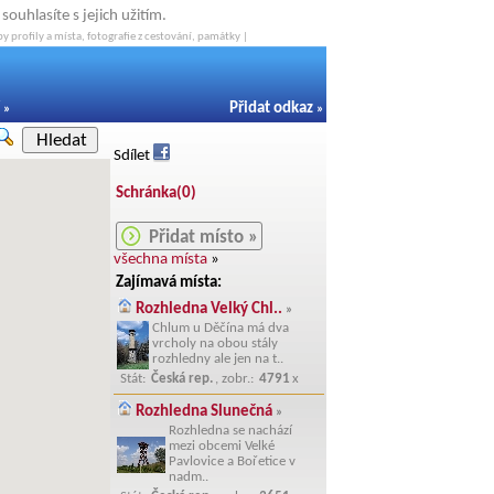
ouhlasíte s jejich užitím.
y profily a místa, fotografie z cestování, památky |
Přidat odkaz
»
»
Hledat
Sdílet
Schránka(
0
)
Přidat místo »
všechna místa
»
Zajímavá místa:
Rozhledna Velký Chl..
»
Chlum u Děčína má dva
vrcholy na obou stály
rozhledny ale jen na t..
Stát:
Česká rep.
, zobr.:
4791
x
Rozhledna Slunečná
»
Rozhledna se nachází
mezi obcemi Velké
Pavlovice a Bořetice v
nadm..