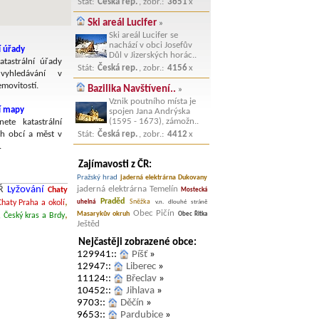
Stát:
Česká rep.
, zobr.:
3651
x
Ski areál Lucifer
»
Ski areál Lucifer se
nachází v obci Josefův
í úřady
Důl v Jizerských horác..
atastrální úřady
Stát:
Česká rep.
, zobr.:
4156
x
yhledávání v
emovitostí.
Bazilika Navštívení..
»
Vznik poutního místa je
ní mapy
spojen Jana Andrýska
(1595 - 1673), zámožn..
nete katastrální
h obcí a měst v
Stát:
Česká rep.
, zobr.:
4412
x
.
Zajímavosti z ČR:
Pražský hrad
jaderná elektrárna Dukovany
jaderná elektrárna Temelín
Ř
Lyžování
Chaty
Mostecká
Praděd
,
Sněžka
uhelná
v.n. dlouhé stráně
Chaty Praha a okolí
Obec Pičín
Masarykův okruh
,
Obec Řitka
, Český kras a Brdy
Ještěd
Nejčastěji zobrazené obce:
129941::
Píšť
»
12947::
Liberec
»
11124::
Břeclav
»
10452::
Jihlava
»
9703::
Děčín
»
9653::
Pardubice
»