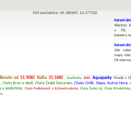
GPS souřadnice: 49.180469, 14.377326
Katastráln
Všechny k
v ČR, v
katastru n
Katastrál
Zde nalez
mapy všec
ČR zdarma
Benzin od
31.90Kč
Nafta
31.50Kč
,
Aquaparky
Hrady v C
Rozhledny
ZOO
,
Chaty Brno a okolí
,
Chaty České Švýcarsko
,
Chaty Orlík, Slapy, Kutná Hora
,
y a podorlicko
,
,
,
Chaty Podkrkonoší a Královehradecko
Chaty Český ráj
Chaty Křivoklátsko
,
no