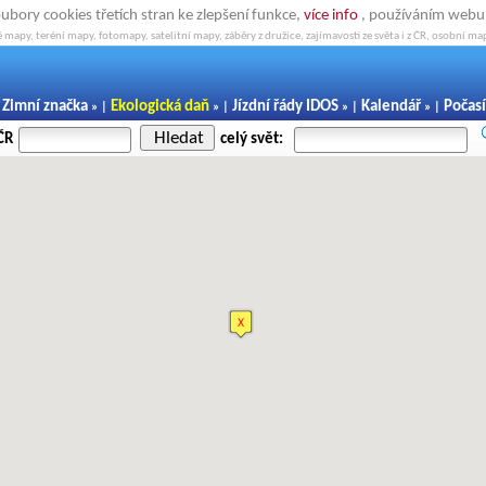
oubory cookies třetích stran ke zlepšení funkce,
více info
, používáním webu s
 mapy, teréní mapy, fotomapy, satelitní mapy, záběry z družice, zajímavosti ze světa i z ČR, osobní map
Zimní značka
Ekologická daň
Jízdní řády IDOS
Kalendář
Počasí
|
» |
» |
» |
» |
Hledat
ČR
celý svět: