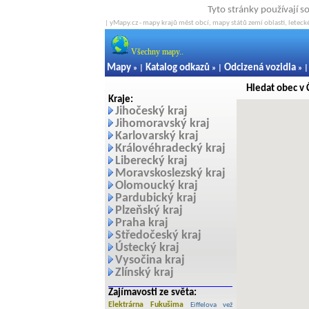
Tyto stránky používají s
| yMapy.cz - mapy krajů měst obcí, mapy států zemí oblastí, letecké
Všechny mapy..
Mapy
Katalog odkazů
Odcizená vozidla
» |
» |
» 
Hledat obec v 
Kraje:
Jihočeský kraj
Jihomoravský kraj
Karlovarský kraj
Královéhradecký kraj
Liberecký kraj
Moravskoslezský kraj
Olomoucký kraj
Pardubický kraj
Plzeňský kraj
Praha kraj
Středočeský kraj
Ústecký kraj
Vysočina kraj
Zlínský kraj
Zajímavosti ze světa:
Elektrárna Fukušima
Eiffelova vež