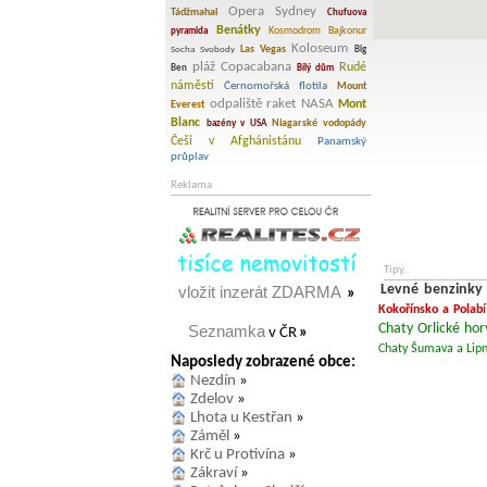
Opera Sydney
Tádžmahal
Chufuova
Benátky
Kosmodrom Bajkonur
pyramida
Koloseum
Las Vegas
Socha Svobody
Big
pláž Copacabana
Rudé
Ben
Bílý dům
náměstí
Černomořská flotila
Mount
odpaliště raket NASA
Mont
Everest
Blanc
Niagarské vodopády
bazény v USA
Češi v Afghánistánu
Panamský
průplav
Reklama
Tipy..
Levné benzinky
vložit inzerát ZDARMA
»
Kokořínsko a Polabí
Chaty Orlické hor
Seznamka
v ČR
»
Chaty Šumava a Lip
Naposledy zobrazené obce:
Nezdín
»
Zdelov
»
Lhota u Kestřan
»
Záměl
»
Krč u Protivína
»
Zákraví
»