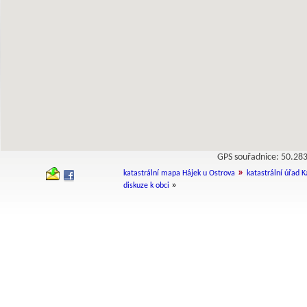
GPS souřadnice: 50.2
»
katastrální mapa Hájek u Ostrova
katastrální úřad K
»
diskuze k obci