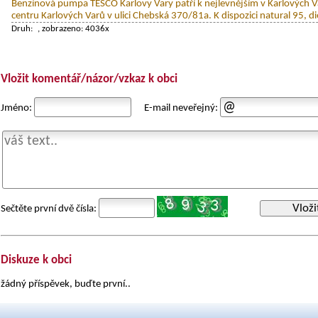
Benzínová pumpa TESCO Karlovy Vary patří k nejlevnějším v Karlových Va
centru Karlových Varů v ulici Chebská 370/81a. K dispozici natural 95, di
Druh:
, zobrazeno: 4036x
Vložit komentář/názor/vzkaz k obci
Jméno:
E-mail neveřejný:
Vloži
Sečtěte první dvě čísla:
Diskuze k obci
žádný příspěvek, buďte první..