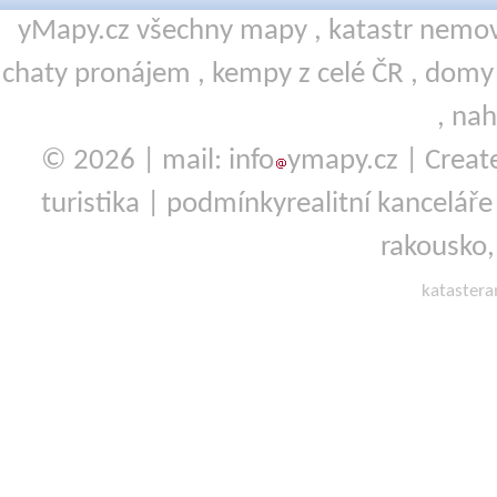
yMapy.cz všechny mapy ,
katastr nemov
chaty pronájem
,
kempy
z celé ČR ,
domy 
,
nah
© 2026 | mail: info
ymapy.cz | Crea
turistika
|
podmínky
realitní kanceláře
rakousko
kataster