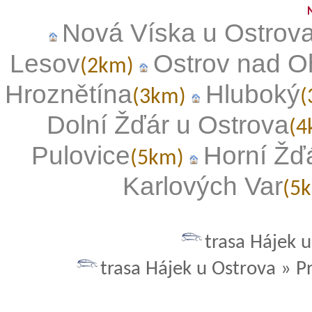
Nová Víska u Ostrov
Lesov
Ostrov nad O
(2km)
Hroznětína
Hluboký
(3km)
(
Dolní Žďár u Ostrova
(
Pulovice
Horní Žď
(5km)
Karlových Var
(5
trasa Hájek u
trasa Hájek u Ostrova » P