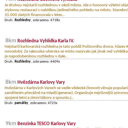
Je druhou nejstarší rozhlednou v okolí města. Jde o honosný výletní obje
stylovou restauraci s nabídkou jedinečného pohledu na město. Stavebn
35.000 zlatých financovala v letec..
Druh:
Rozhledny
, zobrazeno: 4718x
8km
Rozhledna Vyhlídka Karla IV.
Nejstarší karlovarská rozhledna je tato poblíž Poštovního dvora. Název K
novodobý. Za rakouska-uherska se místo nazývalo jak jinak než vyhlídka 
je napodobeninou rozhledny v dale..
Druh:
Rozhledny
, zobrazeno: 4409x
8km
Hvězdárna Karlovy Vary
Hvězdárna v Karlových Varech se vedle vědecké činnosti věnuje populari
zaměřením převážně na mladší generaci. Organizuje nejrůznější astronom
spojené letní a zimní tábory a spoustu j..
Druh:
památky
, zobrazeno: 4723x
9km
Benzinka TESCO Karlovy Vary