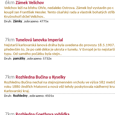
6km
Zámek Velichov
Velichov leží na břehu Ohře, nedaleko Ostrova. Zámek byl vystavěn po r. 
koupil Jan František Hessler. Tento císařský rada a vlastník bohatých stří
Krušnohoří držel Velichov..
Druh:
Zámky
, zobrazeno: 4775x
7km
Tunelová lanovka Imperial
Nejstarší karlovarská lanová dráha byla uvedena do provozu 18.5.1907. J
především to, že po celé délce je ukryta v tunelu. V Evropě je to nejstar
typu. Od samého počátku byla stejn..
Druh:
památky
, zobrazeno: 5732x
7km
Rozhledna Bučina u Kyselky
Rozhlednu Bučina nechal na stejnojmenném vrcholu ve výšce 582 metrů
roku 1880 Jindřich Matonni a nová věž tehdy poskytovala nádherný kru
Karlovarský kraj.
Druh:
Rozhledny
, zobrazeno: 4501x
7km
Rozhledna Goethova vyhlídka