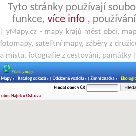
Tyto stránky používají soubo
funkce,
více info
, používání
| yMapy.cz - mapy krajů měst obcí, mapy
fotomapy, satelitní mapy, záběry z družice
a místa, fotografie z cestování, památky 
Všechny mapy..
Mapy
Katalog odkazů
Odcizená vozidla
Zimní značka
Ekologi
» |
» |
» |
» |
Hled
Hledat obec v ČR
obec Hájek u Ostrova