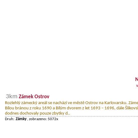
N
3km
Zámek Ostrov
Rozlehlý zámecký areál se nachází ve městě Ostrov na Karlovarsku. Záme
Bílou bránou z roku 1690 a Bílým dvorem z let 1693 – 1696, dále Šlikov
dodnes dochovaly pouze zbytky d..
Druh:
Zámky
, zobrazeno: 5072x