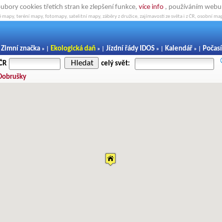
oubory cookies třetích stran ke zlepšení funkce,
více info
, používáním webu s
 mapy, teréní mapy, fotomapy, satelitní mapy, záběry z družice, zajímavosti ze světa i z ČR, osobní map
Zimní značka
Ekologická daň
Jízdní řády IDOS
Kalendář
Počasí
|
» |
» |
» |
» |
Hledat
 ČR
celý svět:
 Dobrušky