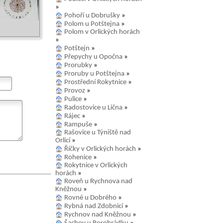
»
Pohoří u Dobrušky
»
Polom u Potštejna
»
Polom v Orlických horách
»
Potštejn
»
Přepychy u Opočna
»
Prorubky
»
Proruby u Potštejna
»
Prostřední Rokytnice
»
Provoz
»
Pulice
»
Radostovice u Lična
»
Rájec
»
Rampuše
»
Rašovice u Týniště nad
Orlicí
»
Říčky v Orlických horách
»
Rohenice
»
Rokytnice v Orlických
horách
»
Roveň u Rychnova nad
Kněžnou
»
Rovné u Dobrého
»
Rybná nad Zdobnicí
»
Rychnov nad Kněžnou
»