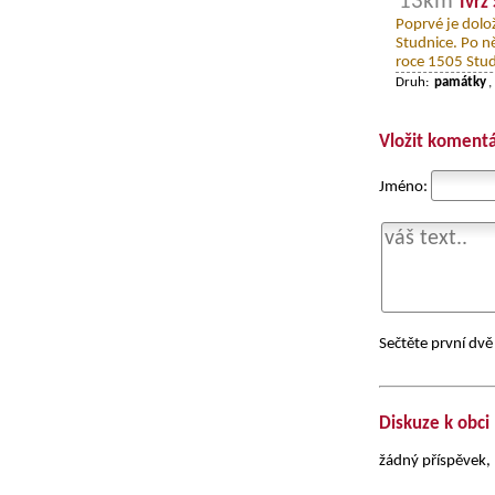
13km
Tvrz
Poprvé je dolo
Studnice. Po ně
roce 1505 Stud
Druh:
památky
,
Vložit komentá
Jméno:
Sečtěte první dvě 
Diskuze k obci
žádný příspěvek, 