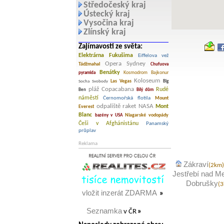
Středočeský kraj
Ústecký kraj
Vysočina kraj
Zlínský kraj
Zajímavosti ze světa:
Elektrárna Fukušima
Eiffelova vež
Opera Sydney
Tádžmahal
Chufuova
Benátky
Kosmodrom Bajkonur
pyramida
Koloseum
Las Vegas
Socha Svobody
Big
pláž Copacabana
Rudé
Ben
Bílý dům
náměstí
Černomořská flotila
Mount
odpaliště raket NASA
Mont
Everest
Blanc
Niagarské vodopády
bazény v USA
Češi v Afghánistánu
Panamský
průplav
Reklama
Zákraví
(2km
Jestřebí nad Me
Dobrušky
(
vložit inzerát ZDARMA
»
Seznamka
v ČR
»