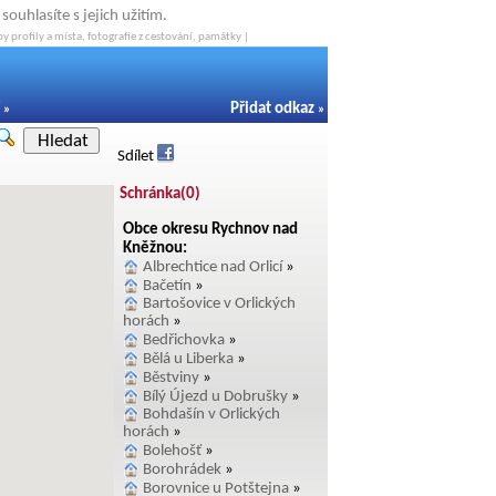
ouhlasíte s jejich užitím.
y profily a místa, fotografie z cestování, památky |
Přidat odkaz
»
»
Hledat
Sdílet
Schránka(
0
)
Obce okresu Rychnov nad
Kněžnou:
Albrechtice nad Orlicí
»
Bačetín
»
Bartošovice v Orlických
horách
»
Bedřichovka
»
Bělá u Liberka
»
Běstviny
»
Bílý Újezd u Dobrušky
»
Bohdašín v Orlických
horách
»
Bolehošť
»
Borohrádek
»
Borovnice u Potštejna
»