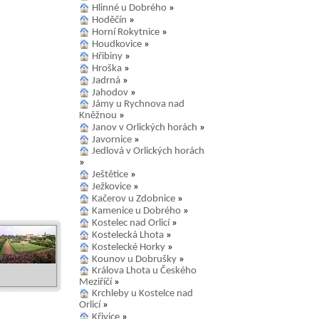
Hlinné u Dobrého
»
Hoděčín
»
Horní Rokytnice
»
Houdkovice
»
Hřibiny
»
Hroška
»
Jadrná
»
Jahodov
»
Jámy u Rychnova nad
Kněžnou
»
Janov v Orlických horách
»
Javornice
»
Jedlová v Orlických horách
»
Ještětice
»
Ježkovice
»
Kačerov u Zdobnice
»
Kamenice u Dobrého
»
Kostelec nad Orlicí
»
Kostelecká Lhota
»
Kostelecké Horky
»
Kounov u Dobrušky
»
Králova Lhota u Českého
Meziříčí
»
Krchleby u Kostelce nad
Orlicí
»
Křivice
»