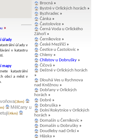
Brocná
»
Bystré v Orlických horách
»
Byzhradec
»
Čánka
»
Častolovice
»
»
ou
Černá Voda u Orlického
Záhoří
»
Černíkovice
»
í úřady
České Meziříčí
»
tastrální úřady v
Čestice u Častolovic
»
dávání v katastru
Chleny
»
í.
Chlístov u Dobrušky
»
Číčová
»
ní mapy
Deštné v Orlických horách
nete katastrální
»
h obcí a měst v
Dlouhá Ves u Rychnova
.
nad Kněžnou
»
Dobřany v Orlických
horách
»
Dobré
»
avoňova
(3km)
Dobruška
»
Mělčany u
km)
Dolní Rokytnice v Orlických
tují
(4km)
horách
»
Domašín u Černíkovic
»
Domašín u Dobrušky
»
Doudleby nad Orlicí
»
Hláska
»