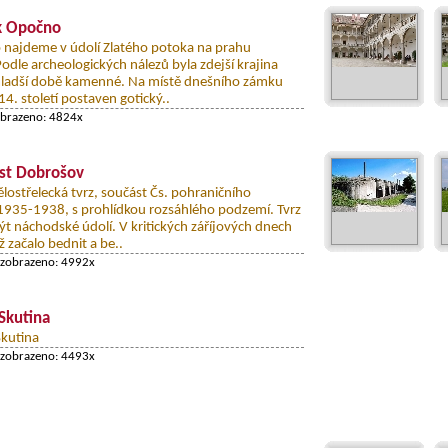
 Opočno
najdeme v údolí Zlatého potoka na prahu
Podle archeologických nálezů byla zdejší krajina
 mladší době kamenné. Na místě dnešního zámku
14. století postaven gotický..
obrazeno: 4824x
st Dobrošov
lostřelecká tvrz, součást Čs. pohraničního
 1935-1938, s prohlídkou rozsáhlého podzemí. Tvrz
ýt náchodské údolí. V kritických záříjových dnech
ž začalo bednit a be..
 zobrazeno: 4992x
 Skutina
kutina
 zobrazeno: 4493x