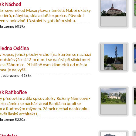
ek Náchod
zí severně od Masarykova náměstí. Nabízí ukázky
teriérů, nábytku, skla a další expozice. Původní
en v polovině 13.století v gotickém slohu.
obrazeno: 6019x
ledna Osičina
v kopce, jehož plochý vrchol (na kterém se nachází
ořské výšce 413 m n.m.) se nalézá při silnici mezi
e a Záhornice. Přibližně osm kilometrů od města
avuje nejvyšš..
y
, zobrazeno: 4986x
k Ratibořice
 především z díla spisovatelky Boženy Němcové -
eko zámku se nachází areál Babiččina údolí se
em a Rudrovým mlýnem. Zámek nechal na sklonku
avět ilaský architekt L..
obrazeno: 5220x