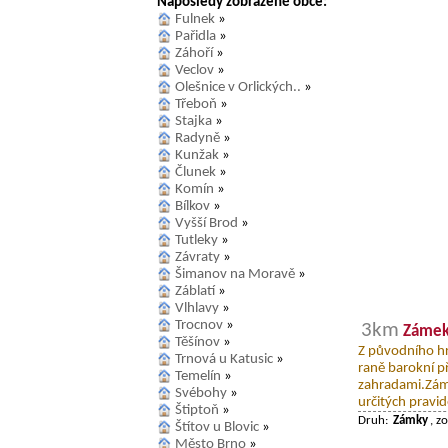
Naposledy zobrazené obce:
Fulnek
»
Pařidla
»
Záhoří
»
Veclov
»
Olešnice v Orlických..
»
Třeboň
»
Stajka
»
Radyně
»
Kunžak
»
Člunek
»
Komín
»
Bílkov
»
Vyšší Brod
»
Tutleky
»
Závraty
»
Šimanov na Moravě
»
Záblatí
»
Vlhlavy
»
Trocnov
»
3km
Zámek
Těšínov
»
Z původního hr
Trnová u Katusic
»
raně barokní p
Temelín
»
zahradami.Záme
Svébohy
»
určitých pravid
Štiptoň
»
Druh:
Zámky
, z
Štítov u Blovic
»
Město Brno
»