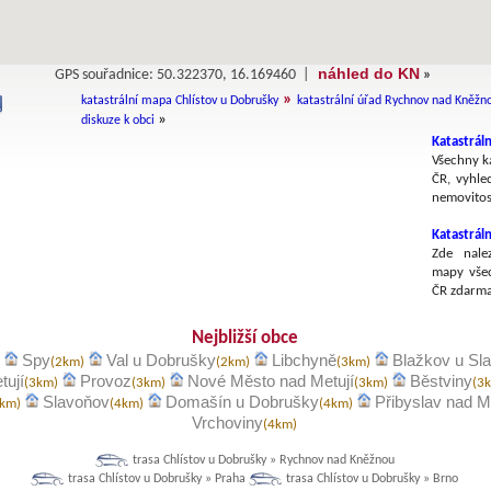
náhled do KN
GPS souřadnice: 50.322370, 16.169460 |
»
»
katastrální mapa Chlístov u Dobrušky
katastrální úřad Rychnov nad Kněžn
»
diskuze k obci
Katastráln
Všechny ka
ČR, vyhle
nemovitost
Katastrál
Zde nalez
mapy všec
ČR zdarma
Nejbližší obce
Spy
Val u Dobrušky
Libchyně
Blažkov u Sl
)
(2km)
(2km)
(3km)
tují
Provoz
Nové Město nad Metují
Běstviny
(3km)
(3km)
(3km)
(3
Slavoňov
Domašín u Dobrušky
Přibyslav nad Me
3km)
(4km)
(4km)
Vrchoviny
(4km)
trasa Chlístov u Dobrušky » Rychnov nad Kněžnou
trasa Chlístov u Dobrušky » Praha
trasa Chlístov u Dobrušky » Brno