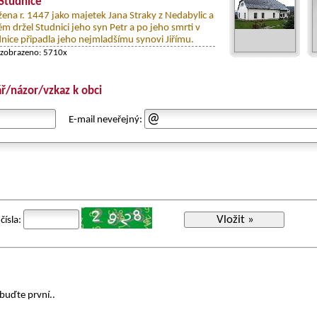
 Studnice
žena r. 1447 jako majetek Jana Straky z Nedabylic a
m držel Studnici jeho syn Petr a po jeho smrti v
nice připadla jeho nejmladšímu synovi Jiřímu.
 zobrazeno: 5710x
ř/názor/vzkaz k obci
E-mail neveřejný:
Vložit »
čísla:
buďte první..