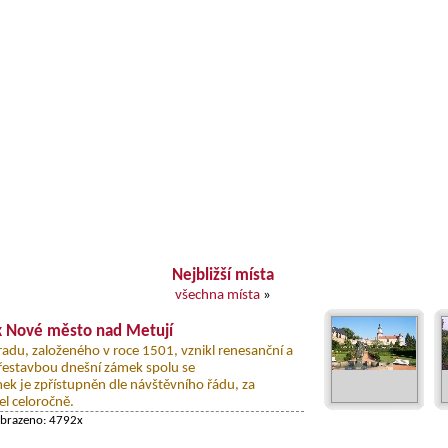
Nejbližší místa
všechna místa
»
 Nové město nad Metují
adu, založeného v roce 1501, vznikl renesanční a
řestavbou dnešní zámek spolu se
k je zpřístupněn dle návštěvního řádu, za
el celoročně.
obrazeno: 4792x