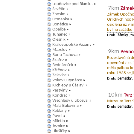
Louňovice pod Blaník..
»
7km
Zámek
Ševětín
»
Znosim
»
Zámek Opočno 
Otmanka
»
Orlických hor. 
Bonětice
»
osídlena již v
Opalice
»
byl na začátku 
Tuhanec
»
Druh:
Zámky
, z
Olešník
»
Královopolské Vážany
»
Mazelov
»
9km
Pevno
Bor u Tachova
»
Rozestavěná dě
Skařez
»
opevnění z let
Bednáreček
»
měla palbou kr
Křtěnov
»
roku 1938 se ji
Želevice
»
Druh:
památky
,
Vokov u Rynárce
»
Krchleby u Čáslavi
»
Pastviny
»
10km
Tvrz
Kondrač
»
Všechlapy u Libčevsi
»
Muzeum Tvrz S
Malá Bukovina
»
Druh:
památky
,
Keblany
»
Povel
»
Miletín
»
Jeznice
»
Hlušičky
»