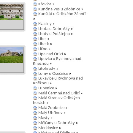
Křovice
»
Kunčina Ves u Zdobnice
»
Kunštát u Orlického Záhoří
»
Kvasiny
»
Lhota u Dobrušky
»
Lhoty u Potštejna
»
Libel
»
Liberk
»
Lično
»
Lípa nad Orlicí
»
Lipovka u Rychnova nad
Kněžnou
»
Litohrady
»
Lomy u Osečnice
»
Lukavice u Rychnova nad
Kněžnou
»
Lupenice
»
Malá Čermná nad Orlicí
»
Malá Strana v Orlických
horách
»
Malá Zdobnice
»
Malý Uhřínov
»
Masty
»
Mělčany u Dobrušky
»
Merklovice
»