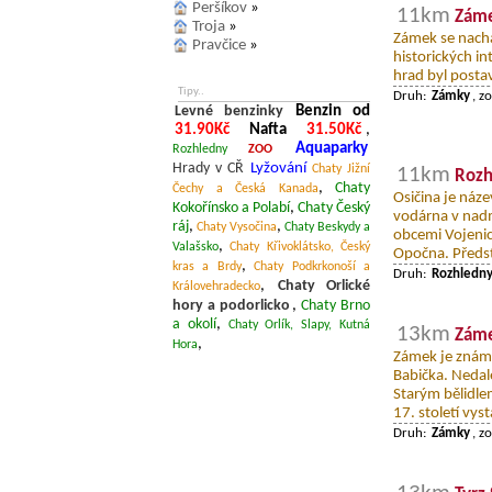
Peršíkov
»
11km
Zám
Troja
»
Zámek se nachá
Pravčice
»
historických in
hrad byl postav
Tipy..
Druh:
Zámky
, z
Levné benzinky
Benzin od
31.90Kč
Nafta
31.50Kč
,
Aquaparky
Rozhledny
ZOO
Hrady v CŘ
Lyžování
Chaty Jižní
11km
Rozh
,
Chaty
Čechy a Česká Kanada
Osičina je náze
Kokořínsko a Polabí
,
Chaty Český
vodárna v nadm
ráj
,
,
Chaty Vysočina
Chaty Beskydy a
obcemi Vojenic
,
Valašsko
Chaty Křivoklátsko, Český
Opočna. Předst
,
kras a Brdy
Chaty Podkrkonoší a
Druh:
Rozhledn
,
Chaty Orlické
Královehradecko
hory a podorlicko
,
Chaty Brno
a okolí
,
Chaty Orlík, Slapy, Kutná
13km
Záme
,
Hora
Zámek je známý
Babička. Nedal
Starým bělidl
17. století vyst
Druh:
Zámky
, z