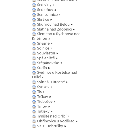
Šachov u Borohrádku
»
Šediviny
»
Sedloňov
»
Semechnice
»
Skršice
»
Skuhrov nad Bělou
»
Slatina nad Zdobnicí
»
Slemeno u Rychnova nad
Kněžnou
»
Sněžné
»
Solnice
»
Souvlastní
»
Spáleniště
»
Štěpánovsko
»
Sudín
»
Svídnice u Kostelce nad
Orlicí
»
Svinná u Brocné
»
Synkov
»
Tis
»
Trčkov
»
Třebešov
»
Trnov
»
Tutleky
»
Týniště nad Orlicí
»
Uhřínovice u Voděrad
»
Val u Dobrušky
»