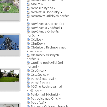
Městec nad Dědinou
»
Mokré
»
Nebeská Rybná
»
Nedvězí u Dobrušky
»
Neratov v Orlických horách
»
Nová Ves u Albrechtic
»
Nová Ves u Voděrad
»
Nová Ves v Orlických
horách
»
Očelice
»
Ohnišov
»
Olešnice u Rychnova nad
Kněžnou
»
Olešnice v Orlických
horách
»
Opočno pod Orlickými
horami
»
Osečnice
»
Ostašovice
»
Panská Habrová
»
Panské Pole
»
Pěčín u Rychnova nad
Kněžnou
»
Peklo nad Zdobnicí
»
Petrovice nad Orlicí
»
Podbřezí
»
Podlesí v Orlických horách