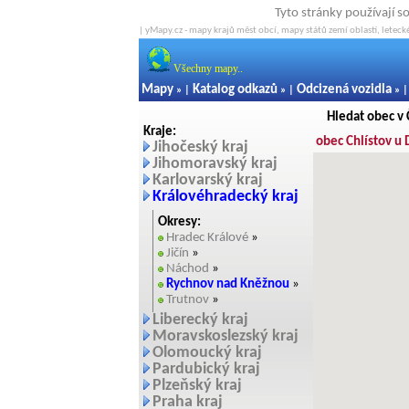
Tyto stránky používají s
| yMapy.cz - mapy krajů měst obcí, mapy států zemí oblastí, letecké
Všechny mapy..
Mapy
Katalog odkazů
Odcizená vozidla
» |
» |
» 
Hledat obec v
Kraje:
obec Chlístov u
Jihočeský kraj
Jihomoravský kraj
Karlovarský kraj
Královéhradecký kraj
Okresy:
Hradec Králové
»
Jičín
»
Náchod
»
Rychnov nad Kněžnou
»
Trutnov
»
Liberecký kraj
Moravskoslezský kraj
Olomoucký kraj
Pardubický kraj
Plzeňský kraj
Praha kraj