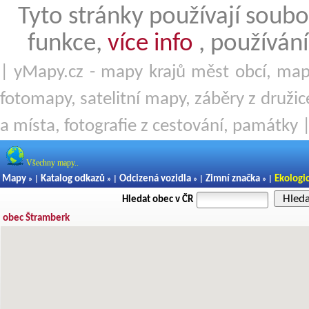
Tyto stránky používají soubo
funkce,
více info
, používání
| yMapy.cz - mapy krajů měst obcí, mapy
fotomapy, satelitní mapy, záběry z družice
a místa, fotografie z cestování, památky 
Všechny mapy..
Mapy
Katalog odkazů
Odcizená vozidla
Zimní značka
Ekologi
» |
» |
» |
» |
Hled
Hledat obec v ČR
obec Štramberk