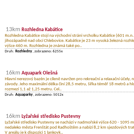
13km
Rozhledna Kabátice
Rozhledna Kabátice stojí na východní stráni vrcholku Kabátice (601 m.n.
jihozápadně nad obcí Chlebovice. Kabátice je 23 m vysoká železná rozh
výšce 460 m. Rozhledna je známá také po..
Druh:
Rozhledny
, zobrazeno: 6255x
16km
Aquapark Olešná
Hlavní nerezový bazén je cíleně navržen pro rekreační a relaxační účely, n
závody. Jeho maximální délka činí 28,5 metru, šířka téměř 18 metrů a h
rozmezí 1,1 až 1,25 metru. Cel..
Druh:
Aquaparky
, zobrazeno: 5012x
16km
Lyžařské středisko Pustevny
Lyžařské středisko Pustevny se nachází v nadmořské výšce 620 - 1095 
nedaleko města Frenštát pod Radhoštěm a nabízí 8,2 km sjezdových tratí
V areálu je k dispozici 1 lankovk..