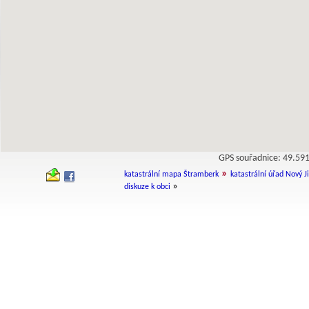
GPS souřadnice: 49.5
»
katastrální mapa Štramberk
katastrální úřad Nový Ji
»
diskuze k obci