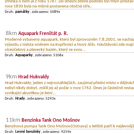
zmínka o něm je z roku 1787. Do dnešní zděné podoby byl mlýn přestav
roce 1830 byla na mlýně postavena otočná stře..
Druh:
památky
, zobrazeno: 5089x
8km
Aquapark Frenštát p. R.
Moderně vybavený aquapark, který byl zprovozněn 7.8.2001, se nachází 
výjezdu z města směrem na Kopřivnici a Nový Jičín. Návštěvníci zde maj
víceúčelový a plavecký bazén, který se svou ..
Druh:
Aquaparky
, zobrazeno: 5106x
9km
Hrad Hukvaldy
Hrad Hukvaldy, jeden z nejrozsáhlejších, zaujímal přední místo v dějinách
nebyl nikdy dobyt, zničil jej až požár v roce 1762. Dnes je částečně rest
vynikající akustikou je letní ..
Druh:
Hrady
, zobrazeno: 5293x
11km
Benzinka Tank Ono Mošnov
Benzínová pumpa Tank Ono Mošnov(Ostrava) u letiště patří k nejlevnějš
Druh:
Levné benzinky
, zobrazeno: 9259x