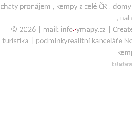
chaty pronájem
,
kempy
z celé ČR ,
domy 
,
nah
© 2026 | mail: info
ymapy.cz | Crea
turistika
|
podmínky
realitní kanceláře No
kemp
kataster