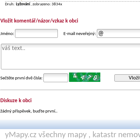
Druh:
Lyžování
, zobrazeno: 3834x
Vložit komentář/názor/vzkaz k obci
Jméno:
E-mail neveřejný:
Vloži
Sečtěte první dvě čísla:
Diskuze k obci
žádný příspěvek, buďte první..
yMapy.cz všechny mapy ,
katastr nemov