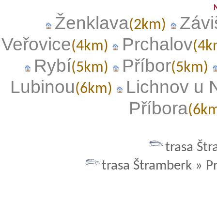
Ženklava
Závi
(2km)
Veřovice
Prchalov
(4km)
(4
Rybí
Příbor
(5km)
(5km)
Lubinou
Lichnov u 
(6km)
Příbora
(6k
trasa Štr
trasa Štramberk » P