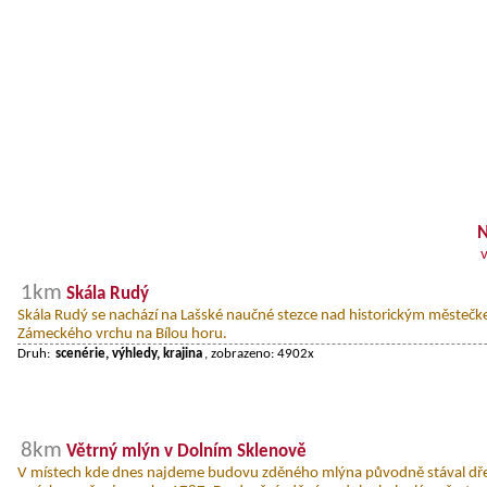
N
1km
Skála Rudý
Skála Rudý se nachází na Lašské naučné stezce nad historickým městečk
Zámeckého vrchu na Bílou horu.
Druh:
scenérie, výhledy, krajina
, zobrazeno: 4902x
8km
Větrný mlýn v Dolním Sklenově
V místech kde dnes najdeme budovu zděného mlýna původně stával dře