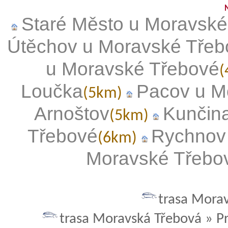
Staré Město u Moravské
Útěchov u Moravské Třeb
u Moravské Třebové
Loučka
Pacov u M
(5km)
Arnoštov
Kunčin
(5km)
Třebové
Rychnov
(6km)
Moravské Třebo
trasa Morav
trasa Moravská Třebová » P