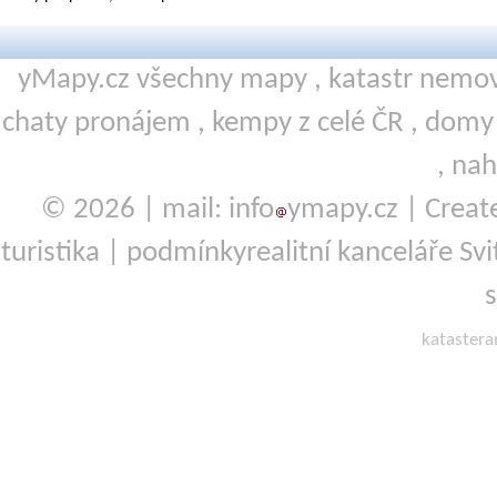
yMapy.cz všechny mapy ,
katastr nemov
chaty pronájem
,
kempy
z celé ČR ,
domy 
,
nah
© 2026 | mail: info
ymapy.cz | Crea
turistika
|
podmínky
realitní kanceláře Sv
kataster