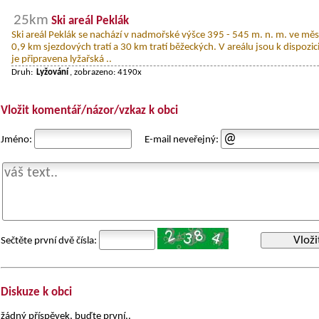
25km
Ski areál Peklák
Ski areál Peklák se nachází v nadmořské výšce 395 - 545 m. n. m. ve měs
0,9 km sjezdových tratí a 30 km tratí běžeckých. V areálu jsou k dispozic
je připravena lyžařská ..
Druh:
Lyžování
, zobrazeno: 4190x
Vložit komentář/názor/vzkaz k obci
Jméno:
E-mail neveřejný:
Vloži
Sečtěte první dvě čísla:
Diskuze k obci
žádný příspěvek, buďte první..