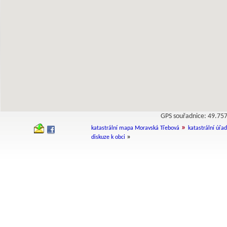
GPS souřadnice: 49.7
»
katastrální mapa Moravská Třebová
katastrální úřad
»
diskuze k obci