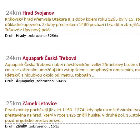
24km
Hrad Svojanov
Královský hrad Přemysla Otakara II. z doby kolem roku 1265 byl v 15. sto
důkladně opevněn. Z doby před rokem 1480 pochází i tzv. dům zbrojířů. V
Trčkové z Lípy nový palác.
Druh:
Hrady
, zobrazeno: 5256x
24km
Aquapark Česká Třebová
Aquapark Česká Třebová nabízí návštěvníkům velký 25metrový bazén s
cm a se zařízením umožňujícím vstup lidem s pohybovým omezením, m
(dětský) s hloubkou okolo půl metru, tobogán ..
Druh:
Aquaparky
, zobrazeno: 5045x
25km
Zámek Letovice
První zmínky pocházejí již z let 1150–1274, kdy byla na místě zámku tvr
přestavěna na hrad, který v roce 1425 zničili husité. V druhé pol. 15.sto
pozdně gotické přestavbě svě..
Druh:
Zámky
, zobrazeno: 5151x