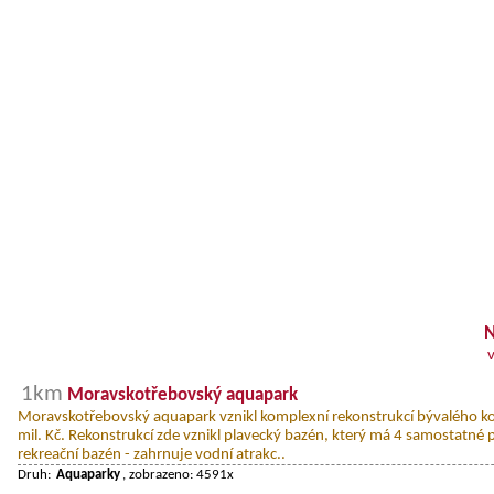
N
1km
Moravskotřebovský aquapark
Moravskotřebovský aquapark vznikl komplexní rekonstrukcí bývalého k
mil. Kč. Rekonstrukcí zde vznikl plavecký bazén, který má 4 samostatné 
rekreační bazén - zahrnuje vodní atrakc..
Druh:
Aquaparky
, zobrazeno: 4591x