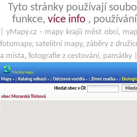
Tyto stránky používají soubo
funkce,
více info
, používání
| yMapy.cz - mapy krajů měst obcí, mapy
fotomapy, satelitní mapy, záběry z družice
a místa, fotografie z cestování, památky 
Všechny mapy..
Mapy
Katalog odkazů
Odcizená vozidla
Zimní značka
Ekologi
» |
» |
» |
» |
Hled
Hledat obec v ČR
obec Moravská Třebová