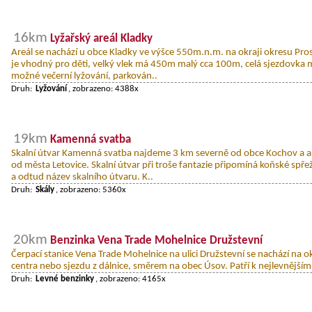
16km
Lyžařský areál Kladky
Areál se nachází u obce Kladky ve výšce 550m.n.m. na okraji okresu Pro
je vhodný pro děti, velký vlek má 450m malý cca 100m, celá sjezdovka
možné večerní lyžování, parkován..
Druh:
Lyžování
, zobrazeno: 4388x
19km
Kamenná svatba
Skalní útvar Kamenná svatba najdeme 3 km severně od obce Kochov a 
od města Letovice. Skalní útvar při troše fantazie připomíná koňské spře
a odtud název skalního útvaru. K..
Druh:
Skály
, zobrazeno: 5360x
20km
Benzinka Vena Trade Mohelnice Družstevní
Čerpací stanice Vena Trade Mohelnice na ulici Družstevní se nachází na o
centra nebo sjezdu z dálnice, směrem na obec Úsov. Patří k nejlevnějším 
Druh:
Levné benzinky
, zobrazeno: 4165x