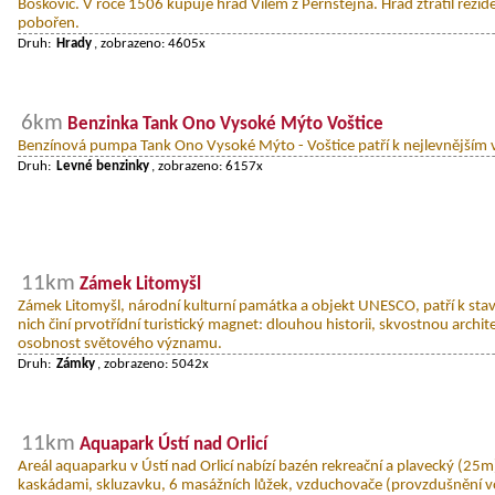
Boskovic. V roce 1506 kupuje hrad Vilém z Pernštejna. Hrad ztratil rezide
pobořen.
Druh:
Hrady
, zobrazeno: 4605x
6km
Benzinka Tank Ono Vysoké Mýto Voštice
Benzínová pumpa Tank Ono Vysoké Mýto - Voštice patří k nejlevnějším v
Druh:
Levné benzinky
, zobrazeno: 6157x
11km
Zámek Litomyšl
Zámek Litomyšl, národní kulturní památka a objekt UNESCO, patří k stav
nich činí prvotřídní turistický magnet: dlouhou historii, skvostnou archi
osobnost světového významu.
Druh:
Zámky
, zobrazeno: 5042x
11km
Aquapark Ústí nad Orlicí
Areál aquaparku v Ústí nad Orlicí nabízí bazén rekreační a plavecký (25m
kaskádami, skluzavku, 6 masážních lůžek, vzduchovače (provzdušnění v