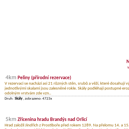
N
4km
Peliny (přírodní rezervace)
V rezervaci se nachází asi 21 různých stěn, srubů a věží, které dosahují v
jednotlivými skalami jsou zalesněné rokle. Skály podléhají postupné erozi
odolným vrstvám zde vzn..
Druh:
Skály
, zobrazeno: 4723x
5km
Zřícenina hradu Brandýs nad Orlicí
Hrad založil Jindřich z Prostiboře před rokem 1289. Na přelomu 14. a 15. 