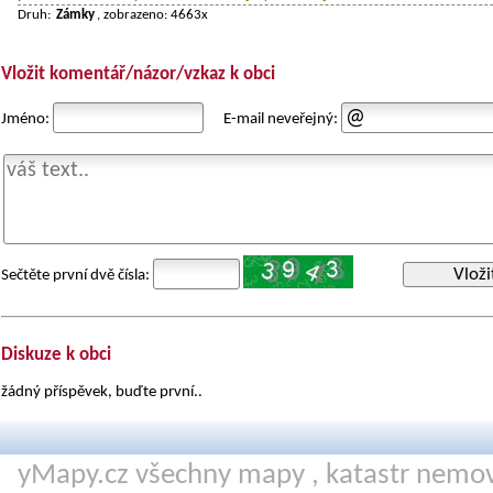
Druh:
Zámky
, zobrazeno: 4663x
Vložit komentář/názor/vzkaz k obci
Jméno:
E-mail neveřejný:
Vloži
Sečtěte první dvě čísla:
Diskuze k obci
žádný příspěvek, buďte první..
yMapy.cz všechny mapy ,
katastr nemov