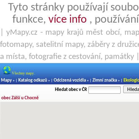
Tyto stránky používají soubo
funkce,
více info
, používání
| yMapy.cz - mapy krajů měst obcí, mapy
fotomapy, satelitní mapy, záběry z družice
a místa, fotografie z cestování, památky 
Všechny mapy..
Mapy
Katalog odkazů
Odcizená vozidla
Zimní značka
Ekologi
» |
» |
» |
» |
Hled
Hledat obec v ČR
obec Zálší u Chocně