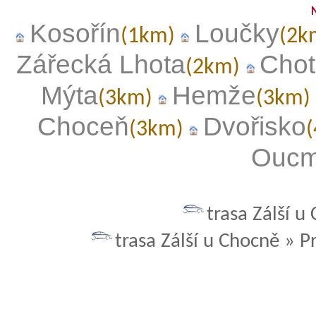
Kosořín
Loučky
(1km)
(2k
Zářecká Lhota
Chot
(2km)
Mýta
Hemže
(3km)
(3km)
Choceň
Dvořisko
(3km)
Oucm
trasa Zálší u
trasa Zálší u Chocně » P