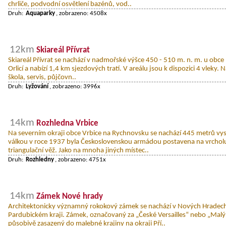
chrliče, podvodní osvětlení bazénů, vod..
Druh:
Aquaparky
, zobrazeno: 4508x
12km
Skiareál Přívrat
Skiareál Přívrat se nachází v nadmořské výšce 450 - 510 m. n. m. u obce P
Orlicí a nabízí 1,4 km sjezdových tratí. V areálu jsou k dispozici 4 vleky. 
škola, servis, půjčovn..
Druh:
Lyžování
, zobrazeno: 3996x
14km
Rozhledna Vrbice
Na severním okraji obce Vrbice na Rychnovsku se nachází 445 metrů vy
válkou v roce 1937 byla Československou armádou postavena na vrchol
triangulační věž. Jako na mnoha jiných místec..
Druh:
Rozhledny
, zobrazeno: 4751x
14km
Zámek Nové hrady
Architektonicky významný rokokový zámek se nachází v Nových Hradec
Pardubickém kraji. Zámek, označovaný za „České Versailles“ nebo „Malý
působivě zasazený do malebné krajiny na okraji Pří..