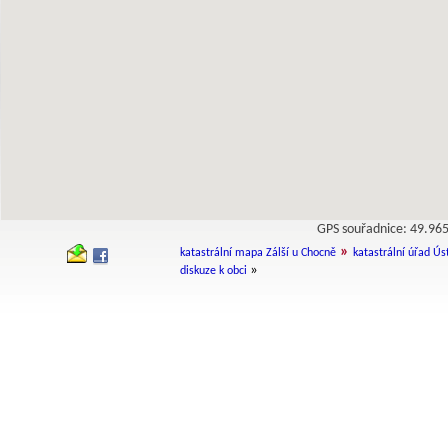
GPS souřadnice: 49.9
»
katastrální mapa Zálší u Chocně
katastrální úřad Úst
»
diskuze k obci