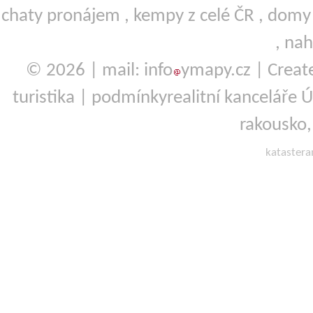
chaty pronájem
,
kempy
z celé ČR ,
domy 
,
nah
© 2026 | mail: info
ymapy.cz | Crea
turistika
|
podmínky
realitní kanceláře Ú
rakousko
kataster