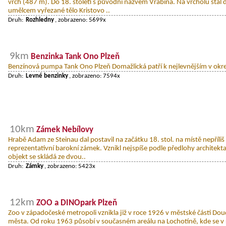
vrch (487 m). Do 18. století s původní názvem Vrabina. Na vrcholu stál
umělcem vyřezané tělo Kristovo ..
Druh:
Rozhledny
, zobrazeno: 5699x
9km
Benzinka Tank Ono Plzeň
Benzínová pumpa Tank Ono Plzeň Domažlická patří k nejlevnějším v okre
Druh:
Levné benzinky
, zobrazeno: 7594x
10km
Zámek Nebílovy
Hrabě Adam ze Steinau dal postavil na začátku 18. stol. na místě nepříliš
reprezentativní barokní zámek. Vznikl nejspíše podle předlohy architekt
objekt se skládá ze dvou..
Druh:
Zámky
, zobrazeno: 5423x
12km
ZOO a DINOpark Plzeň
Zoo v západočeské metropoli vznikla již v roce 1926 v městské části Doud
města. Od roku 1963 působí v současném areálu na Lochotíně, kde se v r