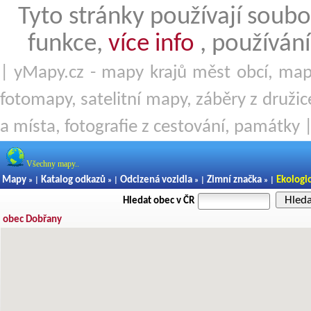
Tyto stránky používají soubo
funkce,
více info
, používání
| yMapy.cz - mapy krajů měst obcí, mapy
fotomapy, satelitní mapy, záběry z družice
a místa, fotografie z cestování, památky 
Všechny mapy..
Mapy
Katalog odkazů
Odcizená vozidla
Zimní značka
Ekologi
» |
» |
» |
» |
Hled
Hledat obec v ČR
obec Dobřany