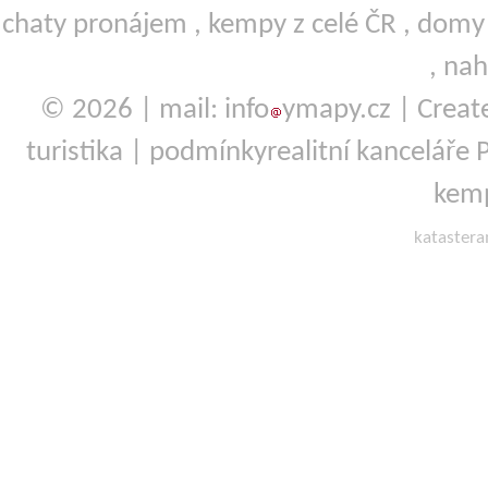
chaty pronájem
,
kempy
z celé ČR ,
domy 
,
nah
© 2026 | mail: info
ymapy.cz | Crea
turistika
|
podmínky
realitní kanceláře P
kemp
kataster