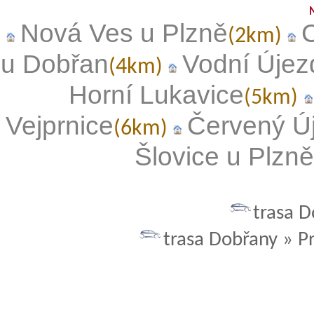
Nová Ves u Plzně
(2km)
u Dobřan
Vodní Újez
(4km)
Horní Lukavice
(5km)
Vejprnice
Červený Ú
(6km)
Šlovice u Plzn
trasa D
trasa Dobřany » P