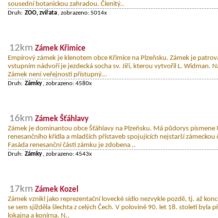
sousední botanickou zahradou. Členitý..
Druh:
ZOO, zvířata
, zobrazeno: 5014x
12km
Zámek Křimice
Empírový zámek je klenotem obce Křimice na Plzeňsku. Zámek je patrová
vstupním nádvoří je jezdecká socha sv. Jiří, kterou vytvořil L. Widman. 
Zámek není veřejnosti přístupný...
Druh:
Zámky
, zobrazeno: 4580x
16km
Zámek Šťáhlavy
Zámek je dominantou obce Šťáhlavy na Plzeňsku. Má půdorys písmene U
renesančního křídla a mladších přístaveb spojujících nejstarší zámeckou
Fasáda renesanční části zámku je zdobena ..
Druh:
Zámky
, zobrazeno: 4543x
17km
Zámek Kozel
Zámek vznikl jako reprezentační lovecké sídlo nezvykle pozdě, tj. až kon
se sem sjížděla šlechta z celých Čech. V polovině 90. let 18. století byla p
lokajna a konírna. N..