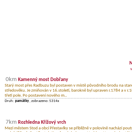
N
0km
Kamenný most Dobřany
Starý most přes Radbuzu byl postaven v místě původního brodu na staré 
středověku. Je zmiňován v 16.století, barokně byl upraven r.1784 a v r
třetí pole. Po postavení nového m..
Druh:
památky
, zobrazeno: 5314x
7km
Rozhledna Křížový vrch
Mezi městem Stod a obcí Přestavlky se přibližně v polovině nachází pout