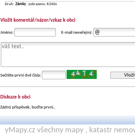
Druh:
Zámky
, zobrazeno: 6340x
Vložit komentář/názor/vzkaz k obci
Jméno:
E-mail neveřejný:
Vloži
Sečtěte první dvě čísla:
Diskuze k obci
žádný příspěvek, buďte první..
yMapy.cz všechny mapy ,
katastr nemov