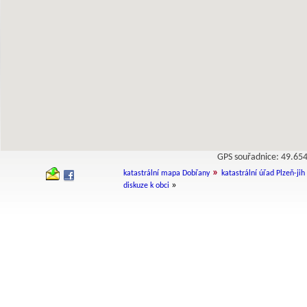
GPS souřadnice: 49.6
»
katastrální mapa Dobřany
katastrální úřad Plzeň-jih
»
diskuze k obci