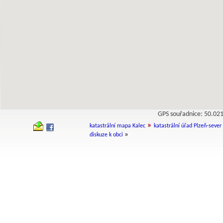
GPS souřadnice: 50.0
»
katastrální mapa Kalec
katastrální úřad Plzeň-sever
»
diskuze k obci