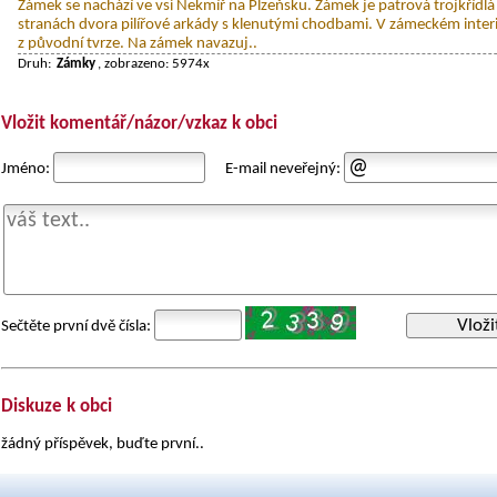
Zámek se nachází ve vsi Nekmíř na Plzeňsku. Zámek je patrová trojkřídl
stranách dvora pilířové arkády s klenutými chodbami. V zámeckém interi
z původní tvrze. Na zámek navazuj..
Druh:
Zámky
, zobrazeno: 5974x
Vložit komentář/názor/vzkaz k obci
Jméno:
E-mail neveřejný:
Vloži
Sečtěte první dvě čísla:
Diskuze k obci
žádný příspěvek, buďte první..