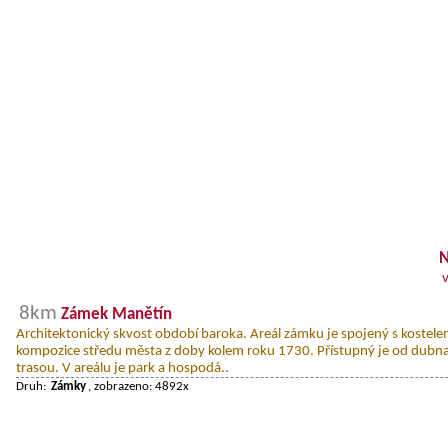
N
8km
Zámek Manětín
Architektonický skvost období baroka. Areál zámku je spojený s kostele
kompozice středu města z doby kolem roku 1730. Přístupný je od dubna 
trasou. V areálu je park a hospodá..
Druh:
Zámky
, zobrazeno: 4892x