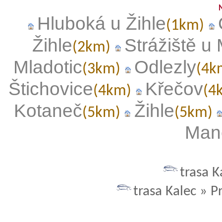
Hluboká u Žihle
(1km)
Žihle
Strážiště u 
(2km)
Mladotic
Odlezly
(3km)
(4k
Štichovice
Křečov
(4km)
(4
Kotaneč
Žihle
(5km)
(5km)
Man
trasa K
trasa Kalec » P