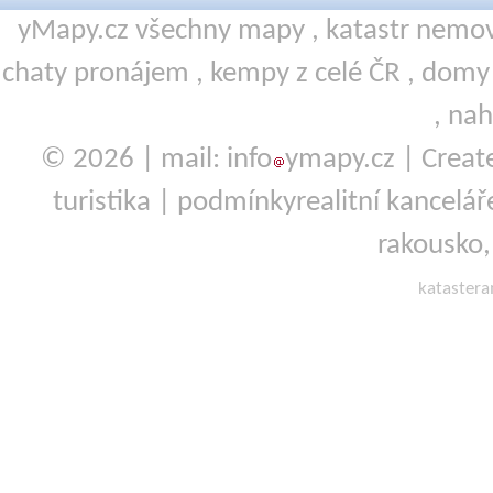
yMapy.cz všechny mapy ,
katastr nemov
chaty pronájem
,
kempy
z celé ČR ,
domy 
,
nah
© 2026 | mail: info
ymapy.cz | Crea
turistika
|
podmínky
realitní kancelář
rakousko
kataster