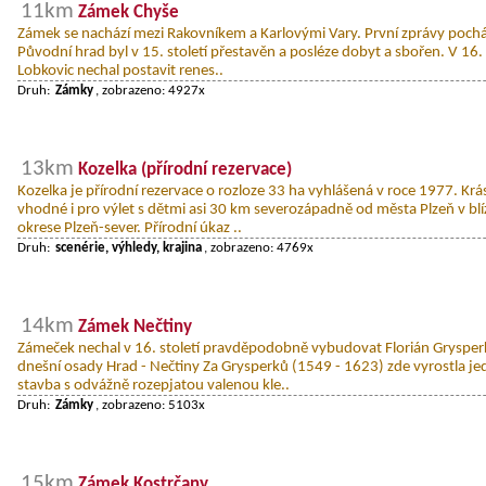
11km
Zámek Chyše
Zámek se nachází mezi Rakovníkem a Karlovými Vary. První zprávy pocháze
Původní hrad byl v 15. století přestavěn a posléze dobyt a sbořen. V 16. 
Lobkovic nechal postavit renes..
Druh:
Zámky
, zobrazeno: 4927x
13km
Kozelka (přírodní rezervace)
Kozelka je přírodní rezervace o rozloze 33 ha vyhlášená v roce 1977. Krá
vhodné i pro výlet s dětmi asi 30 km severozápadně od města Plzeň v blíz
okrese Plzeň-sever. Přírodní úkaz ..
Druh:
scenérie, výhledy, krajina
, zobrazeno: 4769x
14km
Zámek Nečtiny
Zámeček nechal v 16. století pravděpodobně vybudovat Florián Grysper
dnešní osady Hrad - Nečtiny Za Grysperků (1549 - 1623) zde vyrostla j
stavba s odvážně rozepjatou valenou kle..
Druh:
Zámky
, zobrazeno: 5103x
15km
Zámek Kostrčany