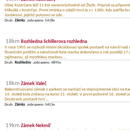
Obec Kostrčany leží 11 km severovýchodně od Žlutic. Poprvé se připomíná
Mikuláš z Kostrčan. První zmínka o zdejší tvrzi je z r. 1360, kdy patřila b
Jordánovi, jejichž potomci se zde ..
Druh:
Zámky
, zobrazeno: 5418x
18km
Rozhledna Schillerova rozhledna
V roce 1905 se rozhodl místní okrašlovací spolek postavit na návrší nad
finančním potížím a náročnosti byla stavba dokončena o rok později 17
zajímavou, až mystickou stavbou. ..
Druh:
Rozhledny
, zobrazeno: 4895x
18km
Zámek Valeč
Rekonstruovaný zámek s parkem se nachází ve stejnojmenné obci na Kar
14. století byla zničena na konci 15. století. V první polovině 16. století
Doubravic postavit tvrz ..
Druh:
Zámky
, zobrazeno: 5453x
19km
Zámek Nekmíř