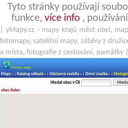
Tyto stránky používají soubo
funkce,
více info
, používání
| yMapy.cz - mapy krajů měst obcí, mapy
fotomapy, satelitní mapy, záběry z družice
a místa, fotografie z cestování, památky 
Všechny mapy..
Mapy
Katalog odkazů
Odcizená vozidla
Zimní značka
Ekologi
» |
» |
» |
» |
Hled
Hledat obec v ČR
obec Kalec