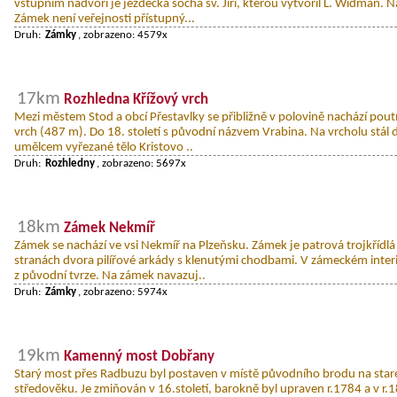
vstupním nádvoří je jezdecká socha sv. Jiří, kterou vytvořil L. Widman. 
Zámek není veřejnosti přístupný...
Druh:
Zámky
, zobrazeno: 4579x
17km
Rozhledna Křížový vrch
Mezi městem Stod a obcí Přestavlky se přibližně v polovině nachází pout
vrch (487 m). Do 18. století s původní názvem Vrabina. Na vrcholu stál
umělcem vyřezané tělo Kristovo ..
Druh:
Rozhledny
, zobrazeno: 5697x
18km
Zámek Nekmíř
Zámek se nachází ve vsi Nekmíř na Plzeňsku. Zámek je patrová trojkřídl
stranách dvora pilířové arkády s klenutými chodbami. V zámeckém interi
z původní tvrze. Na zámek navazuj..
Druh:
Zámky
, zobrazeno: 5974x
19km
Kamenný most Dobřany
Starý most přes Radbuzu byl postaven v místě původního brodu na staré 
středověku. Je zmiňován v 16.století, barokně byl upraven r.1784 a v r