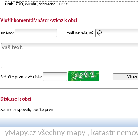
Druh:
ZOO, zvířata
, zobrazeno: 5011x
Vložit komentář/názor/vzkaz k obci
Jméno:
E-mail neveřejný:
Vloži
Sečtěte první dvě čísla:
Diskuze k obci
žádný příspěvek, buďte první..
yMapy.cz všechny mapy ,
katastr nemov