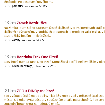
třetí pole. Po postavení nového m..
Druh:
památky
, zobrazeno: 5312x
19km
Zámek Bezdružice
Na zámku je umístěno Muzeum české sklářské tvorby, které tvoří stálá ex
sklářských výtvarníků. V gotických prostorách je prodejní galerie skla. V
Bezdružický betlém - největší skl..
Druh:
Zámky
, zobrazeno: 5227x
19km
Benzinka Tank Ono Plzeň
Benzínová pumpa Tank Ono Plzeň Domažlická patří k nejlevnějším v okre
Druh:
Levné benzinky
, zobrazeno: 7593x
21km
ZOO a DINOpark Plzeň
Zoo v západočeské metropoli vznikla již v roce 1926 v městské části Doud
města. Od roku 1963 působí v současném areálu na Lochotíně, kde se v r
sousední botanickou zahradou. Členitý..