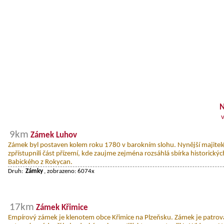
N
9km
Zámek Luhov
Zámek byl postaven kolem roku 1780 v barokním slohu. Nynější majitel
zpřístupnili část přízemí, kde zaujme zejména rozsáhlá sbírka historickýc
Babického z Rokycan.
Druh:
Zámky
, zobrazeno: 6074x
17km
Zámek Křimice
Empírový zámek je klenotem obce Křimice na Plzeňsku. Zámek je patrová