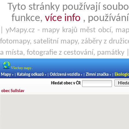
Tyto stránky používají soubo
funkce,
více info
, používání
| yMapy.cz - mapy krajů měst obcí, mapy
fotomapy, satelitní mapy, záběry z družice
a místa, fotografie z cestování, památky 
Všechny mapy..
Mapy
Katalog odkazů
Odcizená vozidla
Zimní značka
Ekologi
» |
» |
» |
» |
Hled
Hledat obec v ČR
obec Sulislav