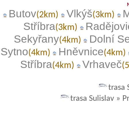
Butov
Vlkýš
M
(2km)
(3km)
Stříbra
Radějovi
(3km)
Sekyřany
Dolní S
(4km)
Sytno
Hněvnice
(4km)
(4km)
Stříbra
Vrhaveč
(4km)
(
trasa 
trasa Sulislav » P