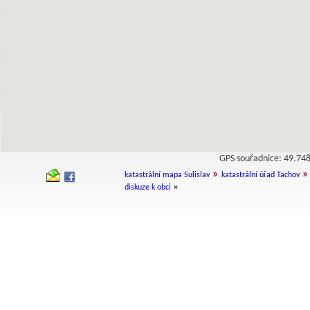
GPS souřadnice: 49.7
»
»
katastrální mapa Sulislav
katastrální úřad Tachov
»
diskuze k obci