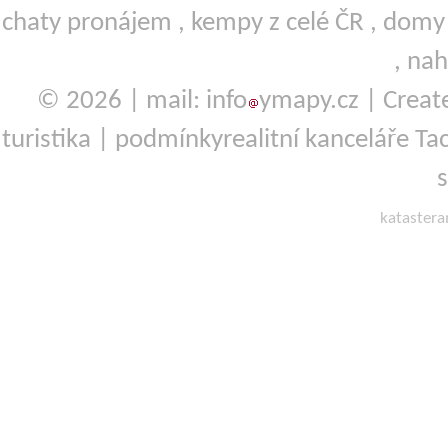
chaty pronájem
,
kempy
z celé ČR ,
domy 
,
nah
© 2026 | mail: info
ymapy.cz | Crea
turistika
|
podmínky
realitní kanceláře Ta
kataster