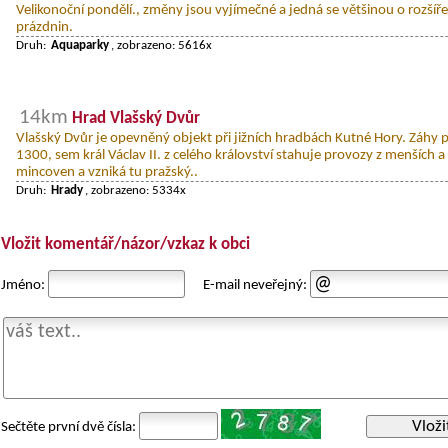
Velikonoční pondělí., změny jsou vyjímečné a jedná se většinou o rozšíře
prázdnin.
Druh:
Aquaparky
, zobrazeno: 5616x
14km
Hrad Vlašský Dvůr
Vlašský Dvůr je opevněný objekt při jižních hradbách Kutné Hory. Záhy p
1300, sem král Václav II. z celého království stahuje provozy z menších
mincoven a vzniká tu pražský..
Druh:
Hrady
, zobrazeno: 5334x
Vložit komentář/názor/vzkaz k obci
Jméno:
E-mail neveřejný:
Vloži
Sečtěte první dvě čísla: