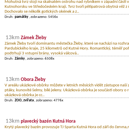
Mohutná tvrz stojí na skalnatém ostrohu nad rybníkem v západní části 
Kutnohorsku ve Středočeském kraji. Tvrz tvoří pětipatrová obytná věž z
Dochovalo se několik gotických okének a z..
Druh:
památky
, zobrazeno: 5456x
13km
Zámek Žleby
Zámek Žleby tvoří dominantu městečka Žleby, které se nachází na rozhr
Pardubického kraje, 25 kilometrů od Kutné Hory. Romantický, téměř p
podtrhují 3 vstupní brány, vysoká válcová..
Druh:
Zámky
, zobrazeno: 6508x
13km
Obora Žleby
V areálu ukázkové obůrky můžete v letních měsících vidět zástupce naší z
ptáky, kunovité šelmy, bílé jeleny. Ukázková obůrka je součástí obory o r
ukázková obůrka je cc..
Druh:
ZOO, zvířata
, zobrazeno: 4776x
13km
plavecký bazén Kutná Hora
Krytý plavecký bazén provozuje TJ Sparta Kutná Hora od září do června