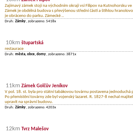
Zajímavý zámek stojí na východním okraji vsi Filipov na Kutnohorsku ve
Zámek je obdélná budova s převýšenou střední částí a štíhlou hranolovou v
je obráceno do parku. Zámecké ..
Druh:
Zámky
, zobrazeno: 5418x
10km
štupartská
restaurace
Druh:
města, obce, domy
, zobrazeno: 3871x
11km
Zámek Golčův Jeníkov
V pol. 18. st. byla pro státní tabákovou továrnu postavena jednoduchá
Po přemístění továrny zde byl vojenský lazaret. R. 1827-8 nechal majit
upravit na správní budovu.
Druh:
Zámky
, zobrazeno: 4203x
12km
Tvrz Malešov