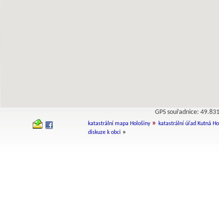
GPS souřadnice: 49.8
»
katastrální mapa Hološiny
katastrální úřad Kutná H
»
diskuze k obci