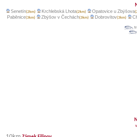
Senetín
Krchlebská Lhota
Opatovice u Zbýšova
(2km)
(2km)
Paběnice
Zbýšov v Čechách
Dobrovítov
C
(3km)
(3km)
(3km)
t
N
10km
Zámek Filipov