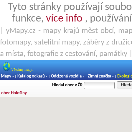
Tyto stránky používají soubo
funkce,
více info
, používání
| yMapy.cz - mapy krajů měst obcí, mapy
fotomapy, satelitní mapy, záběry z družice
a místa, fotografie z cestování, památky 
Všechny mapy..
Mapy
Katalog odkazů
Odcizená vozidla
Zimní značka
Ekologi
» |
» |
» |
» |
Hled
Hledat obec v ČR
obec Hološiny