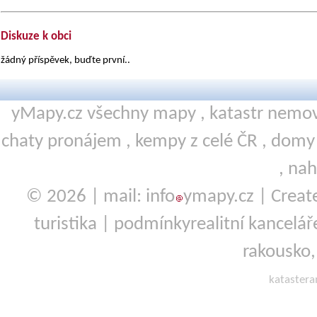
Diskuze k obci
žádný příspěvek, buďte první..
yMapy.cz všechny mapy ,
katastr nemov
chaty pronájem
,
kempy
z celé ČR ,
domy 
,
nah
© 2026 | mail: info
ymapy.cz | Crea
turistika
|
podmínky
realitní kancelá
rakousko
kataster