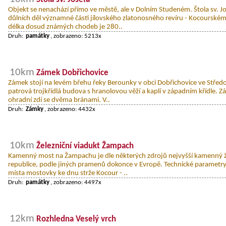
Objekt se nenachází přímo ve městě, ale v Dolním Studeném. Štola sv. J
důlních děl významné části jílovského zlatonosného revíru - Kocourské
délka dosud známých chodeb je 280..
Druh:
památky
, zobrazeno: 5213x
10km
Zámek Dobřichovice
Zámek stojí na levém břehu řeky Berounky v obci Dobřichovice ve Střed
patrová trojkřídlá budova s hranolovou věží a kaplí v západním křídle. Z
ohradní zdí se dvěma bránami. V..
Druh:
Zámky
, zobrazeno: 4432x
10km
Železniční viadukt Žampach
Kamenný most na Žampachu je dle některých zdrojů nejvyšší kamenný ž
republice, podle jiných pramenů dokonce v Evropě. Technické parametry
místa mostovky ke dnu strže Kocour - ..
Druh:
památky
, zobrazeno: 4497x
12km
Rozhledna Veselý vrch