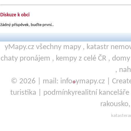
Diskuze k obci
žádný příspěvek, buďte první..
yMapy.cz všechny mapy ,
katastr nemov
chaty pronájem
,
kempy
z celé ČR ,
domy 
,
nah
© 2026 | mail: info
ymapy.cz | Crea
turistika
|
podmínky
realitní kancelář
rakousko
kataster