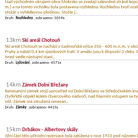
Nad východním okrajem obce Mokrsko se zvedají zalesněné stráně kopce
m.) a na tomto vrcholku byla postavena rozhledna. Rozhlednu tvoří oce
stožár s vyhlídkovou plošinou. Stožár j..
Druh:
Rozhledny
, zobrazeno: 5059x
13km
Ski areál Chotouň
Ski areál Chotouň se nachází v nadmořské výšce 350 - 400 m.n.m. v obci
Prahy a nabízí 0,4 km sjezdových tratí. V areálu jsou k dispozici 3 vleky.
hned vedle nástupní stani..
Druh:
Lyžování
, zobrazeno: 4571x
14km
Zámek Dolní Břežany
Renesanční zámek stojí uprostřed vsi Dolní Břežany ve Středočeském kr
čtyřkřídlý objekt kolem čtvercového nádvoří, nad hlavním vstupem se ty
věž. Zámek má sdružená renesan..
Druh:
Zámky
, zobrazeno: 4415x
15km
Drbákov - Albertovy skály
Jižní část této přírodní rezervace byla založena v roce 1933 pod názvem 