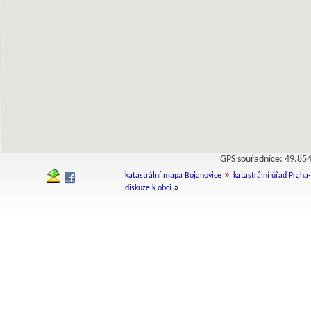
GPS souřadnice: 49.8
»
katastrální mapa Bojanovice
katastrální úřad Praha
»
diskuze k obci