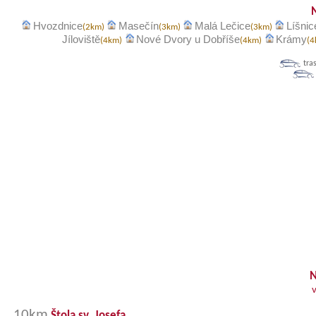
Hvozdnice
Masečín
Malá Lečice
Líšnic
(2km)
(3km)
(3km)
Jíloviště
Nové Dvory u Dobříše
Krámy
(4km)
(4km)
(
tra
N
10km
Štola sv. Josefa