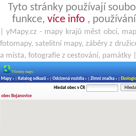
Tyto stránky používají soubo
funkce,
více info
, používání
| yMapy.cz - mapy krajů měst obcí, mapy
fotomapy, satelitní mapy, záběry z družice
a místa, fotografie z cestování, památky 
Všechny mapy..
Mapy
Katalog odkazů
Odcizená vozidla
Zimní značka
Ekologi
» |
» |
» |
» |
Hled
Hledat obec v ČR
obec Bojanovice