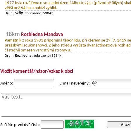
1977 byla rozšířena o sousední území Albertových (původně Bílých) ska
větší než 64 ha a nabízí vyhlíd..
Druh:
Skály
, zobrazeno: 5304x
18km
Rozhledna Mandava
Památník z roku 1931 připomíná tábor lidu, při kterém se 29. 9. 1419 sešl
pražskými soukmenovci. Z jeho středu vyrůstá dvanáctimetrová rozhledna
částečně omezen vzrostlými stromy a..
Druh:
Rozhledny
, zobrazeno: 5964x
Vložit komentář/názor/vzkaz k obci
Jméno:
E-mail neveřejný:
Vloži
Sečtěte první dvě čísla: