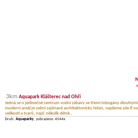
N
3km
Aquapark Klášterec nad Ohří
Jedná se o jedinečné centrum vodní zábavy se třemi tobogány dlouhými
moderní areál je velmi zajímavě architektonicky řešen, najdeme zde 8 v
velikostí a tvarů, např. několik dětsk..
Druh:
Aquaparky
, zobrazeno: 4544x