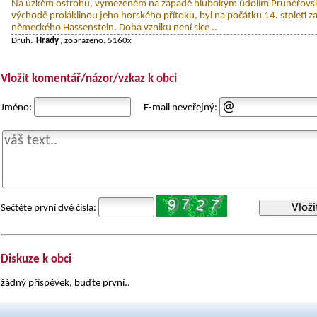
Na úzkém ostrohu, vymezeném na západě hlubokým údolím Prunéřovsk
východě proláklinou jeho horského přítoku, byl na počátku 14. století za
německého Hassenstein. Doba vzniku není sice ..
Druh:
Hrady
, zobrazeno: 5160x
Vložit komentář/názor/vzkaz k obci
Jméno:
E-mail neveřejný:
Vloži
Sečtěte první dvě čísla:
Diskuze k obci
žádný příspěvek, buďte první..