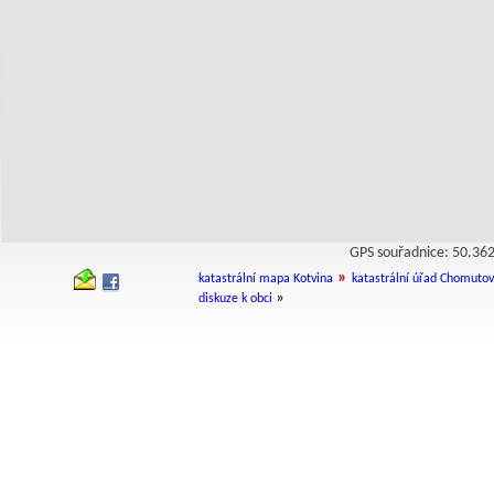
GPS souřadnice: 50.3
»
katastrální mapa Kotvina
katastrální úřad Chomutov
»
diskuze k obci