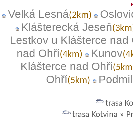
Velká Lesná
Oslovi
(2km)
Klášterecká Jeseň
(3km
Lestkov u Klášterce nad 
nad Ohří
Kunov
(4km)
(4
Klášterce nad Ohří
(5km
Ohří
Podmil
(5km)
trasa K
trasa Kotvina » P