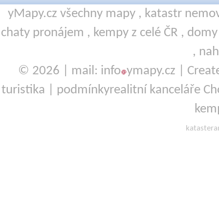
yMapy.cz všechny mapy ,
katastr nemov
chaty pronájem
,
kempy
z celé ČR ,
domy 
,
nah
© 2026 | mail: info
ymapy.cz | Crea
turistika
|
podmínky
realitní kanceláře 
kemp
kataster