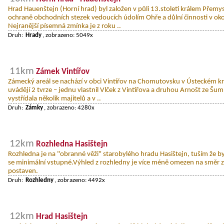
Hrad Hauenštejn (Horní hrad) byl založen v půli 13.století králem Přemy
ochraně obchodních stezek vedoucích údolím Ohře a důlní činnosti v ok
Nejranější písemná zmínka je z roku ..
Druh:
Hrady
, zobrazeno: 5049x
11km
Zámek Vintířov
Zámecký areál se nachází v obci Vintířov na Chomutovsku v Ústeckém kra
uvádějí 2 tvrze – jednu vlastnil Vlček z Vintířova a druhou Arnošt ze Šum
vystřídala několik majitelů a v ..
Druh:
Zámky
, zobrazeno: 4280x
12km
Rozhledna Hasištejn
Rozhledna je na "obranné věži" starobylého hradu Hasištejn, tuším že byl 
se minimální vstupné.Výhled z rozhledny je více méně omezen na směr z 
postaven.
Druh:
Rozhledny
, zobrazeno: 4492x
12km
Hrad Hasištejn