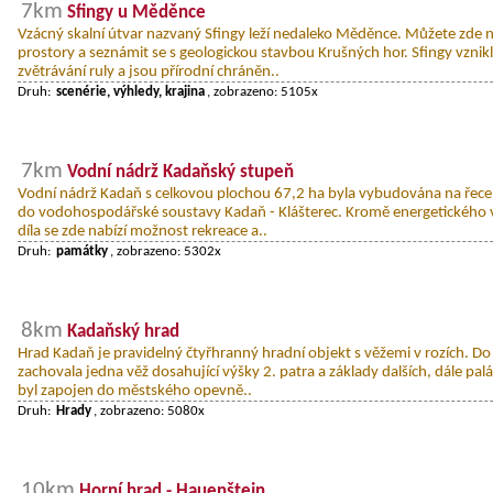
7km
Sfingy u Měděnce
Vzácný skalní útvar nazvaný Sfingy leží nedaleko Měděnce. Můžete zde 
prostory a seznámit se s geologickou stavbou Krušných hor. Sfingy vzn
zvětrávání ruly a jsou přírodní chráněn..
Druh:
scenérie, výhledy, krajina
, zobrazeno: 5105x
7km
Vodní nádrž Kadaňský stupeň
Vodní nádrž Kadaň s celkovou plochou 67,2 ha byla vybudována na řece
do vodohospodářské soustavy Kadaň - Klášterec. Kromě energetického 
díla se zde nabízí možnost rekreace a..
Druh:
památky
, zobrazeno: 5302x
8km
Kadaňský hrad
Hrad Kadaň je pravidelný čtyřhranný hradní objekt s věžemi v rozích. D
zachovala jedna věž dosahující výšky 2. patra a základy dalších, dále palá
byl zapojen do městského opevně..
Druh:
Hrady
, zobrazeno: 5080x
10km
Horní hrad - Hauenštejn