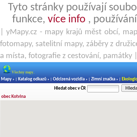
Tyto stránky používají soubo
funkce,
více info
, používání
| yMapy.cz - mapy krajů měst obcí, mapy
fotomapy, satelitní mapy, záběry z družice
a místa, fotografie z cestování, památky 
Všechny mapy..
Mapy
Katalog odkazů
Odcizená vozidla
Zimní značka
Ekologi
» |
» |
» |
» |
Hled
Hledat obec v ČR
obec Kotvina