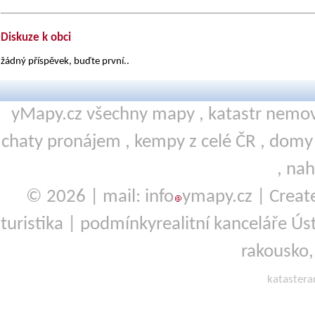
Diskuze k obci
žádný příspěvek, buďte první..
yMapy.cz všechny mapy ,
katastr nemov
chaty pronájem
,
kempy
z celé ČR ,
domy 
,
nah
© 2026 | mail: info
ymapy.cz | Crea
turistika
|
podmínky
realitní kanceláře Ú
rakousko
kataster