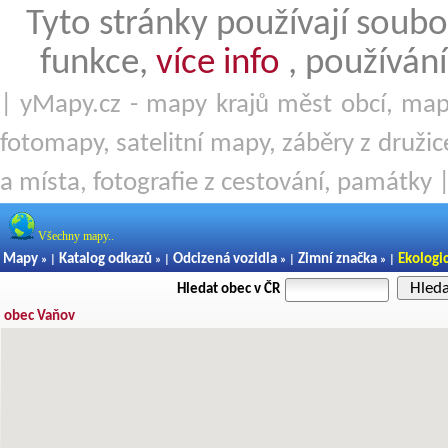
Tyto stránky používají soubo
funkce,
více info
, používání
| yMapy.cz - mapy krajů měst obcí, mapy
fotomapy, satelitní mapy, záběry z družice
a místa, fotografie z cestování, památky 
Všechny mapy..
Mapy
Katalog odkazů
Odcizená vozidla
Zimní značka
Ekologi
» |
» |
» |
» |
Hled
Hledat obec v ČR
obec Vaňov