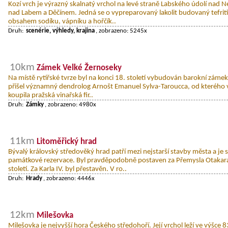
Kozí vrch je výrazný skalnatý vrchol na levé straně Labského údolí nad 
nad Labem a Děčínem. Jedná se o vypreparovaný lakolit budovaný tefri
obsahem sodíku, vápníku a hořčík..
Druh:
scenérie, výhledy, krajina
, zobrazeno: 5245x
10km
Zámek Velké Žernoseky
Na místě rytířské tvrze byl na konci 18. století vybudován barokní zámek
přišel významný dendrolog Arnošt Emanuel Sylva-Taroucca, od kterého v
koupila pražská vinařská fir..
Druh:
Zámky
, zobrazeno: 4980x
11km
Litoměřický hrad
Bývalý královský středověký hrad patří mezi nejstarší stavby města a je 
památkové rezervace. Byl pravděpodobně postaven za Přemysla Otakara I
století. Za Karla IV. byl přestavěn. V ro..
Druh:
Hrady
, zobrazeno: 4446x
12km
Milešovka
Milešovka je nejvyšší hora Českého středohoří. Její vrchol leží ve výšc