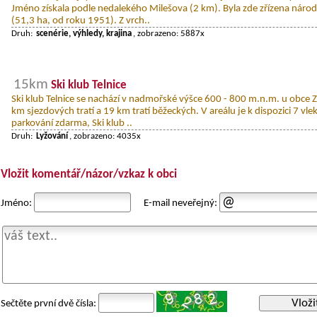
Jméno získala podle nedalekého Milešova (2 km). Byla zde zřízena národ
(51,3 ha, od roku 1951). Z vrch..
Druh:
scenérie, výhledy, krajina
, zobrazeno: 5887x
15km
Ski klub Telnice
Ski klub Telnice se nachází v nadmořské výšce 600 - 800 m.n.m. u obce Za
km sjezdových tratí a 19 km tratí běžeckých. V areálu je k dispozici 7 vle
parkování zdarma, Ski klub ..
Druh:
Lyžování
, zobrazeno: 4035x
Vložit komentář/názor/vzkaz k obci
Jméno:
E-mail neveřejný:
Vloži
Sečtěte první dvě čísla: