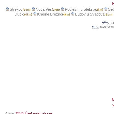
Střekov
Nová Ves
Podlešín u Stebna
Se
(1km)
(2km)
(2km)
Dubic
Krásné Březno
Budov u Svádova
(4km)
(4km)
(5km)
tr
trasa Vaňo
N