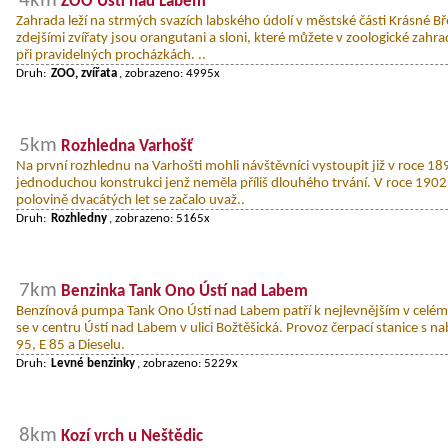
4km
ZOO Ústí nad Labem
Zahrada leží na strmých svazích labského údolí v městské části Krásné B
zdejšími zvířaty jsou orangutani a sloni, které můžete v zoologické zahrad
při pravidelných procházkách. ..
Druh:
ZOO, zvířata
, zobrazeno: 4995x
5km
Rozhledna Varhošť
Na první rozhlednu na Varhošti mohli návštěvníci vystoupit již v roce 18
jednoduchou konstrukci jenž neměla příliš dlouhého trvání. V roce 1902
polovině dvacátých let se začalo uvaž..
Druh:
Rozhledny
, zobrazeno: 5165x
7km
Benzinka Tank Ono Ústí nad Labem
Benzínová pumpa Tank Ono Ústí nad Labem patří k nejlevnějším v celém
se v centru Ústí nad Labem v ulici Božtěšická. Provoz čerpací stanice s 
95, E 85 a Dieselu.
Druh:
Levné benzinky
, zobrazeno: 5229x
8km
Kozí vrch u Neštědic