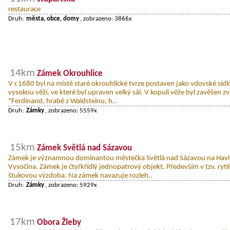
restaurace
Druh:
města, obce, domy
, zobrazeno: 3866x
14km
Zámek Okrouhlice
V r.1680 byl na místě staré okrouhlické tvrze postaven jako vdovské síd
vysokou věží, ve které byl upraven velký sál. V kopuli věže byl zavěšen z
"Ferdinand, hrabě z Waldsteinu, h..
Druh:
Zámky
, zobrazeno: 5559x
15km
Zámek Světlá nad Sázavou
Zámek je významnou dominantou městečka Světlá nad Sázavou na Havlí
Vysočina. Zámek je čtyřkřídlý jednopatrový objekt. Především v tzv. rytí
štukovou výzdoba. Na zámek navazuje rozleh..
Druh:
Zámky
, zobrazeno: 5929x
17km
Obora Žleby