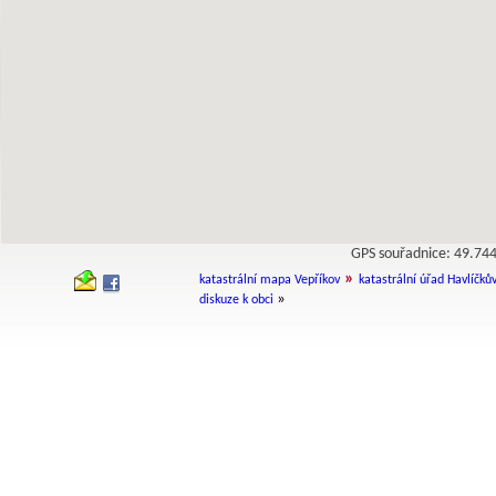
GPS souřadnice: 49.7
»
katastrální mapa Vepříkov
katastrální úřad Havlíčků
»
diskuze k obci