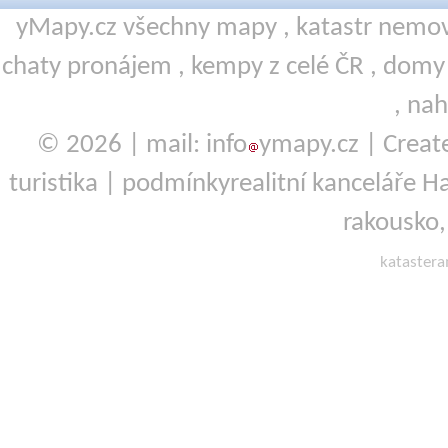
yMapy.cz všechny mapy ,
katastr nemov
chaty pronájem
,
kempy
z celé ČR ,
domy 
,
nah
© 2026 | mail: info
ymapy.cz | Crea
turistika
|
podmínky
realitní kanceláře H
rakousko
kataster