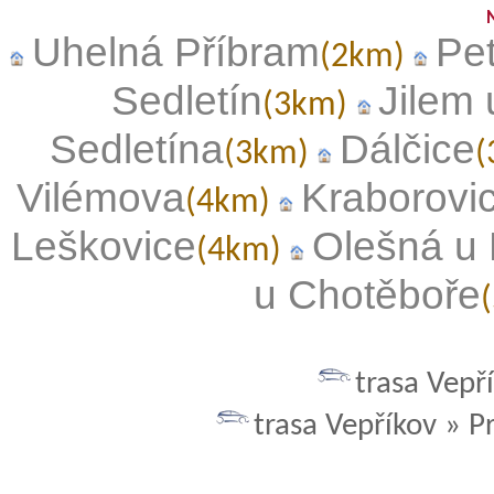
Uhelná Příbram
Pe
(2km)
Sedletín
Jilem 
(3km)
Sedletína
Dálčice
(3km)
(
Vilémova
Kraborovi
(4km)
Leškovice
Olešná u 
(4km)
u Chotěboře
trasa Vepř
trasa Vepříkov » P