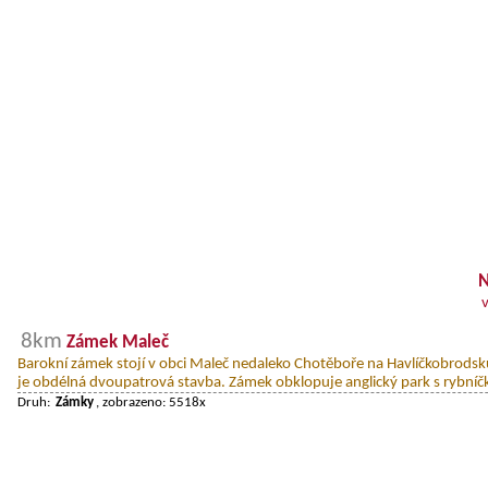
N
8km
Zámek Maleč
Barokní zámek stojí v obci Maleč nedaleko Chotěboře na Havlíčkobrodsk
je obdélná dvoupatrová stavba. Zámek obklopuje anglický park s rybníč
Druh:
Zámky
, zobrazeno: 5518x