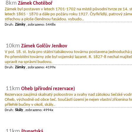
8km
Zámek Chotěboř
Zámek byl postaven v letech 1701-1702 na místě původní tvrze ze 14. st
letech 1865 - 1870 a dále po požáru roku 1927. Čtyřkřídlý, patrový zá
střechou a ploše členěnou fasádou. vybudo..
Druh:
Zámky
, zobrazeno: 5448x
10km
Zámek Golčův Jeníkov
V pol. 18. st. byla pro státní tabákovou továrnu postavena jednoduchá
Po přemístění továrny zde byl vojenský lazaret. R. 1827-8 nechal majit
upravit na správní budovu.
Druh:
Zámky
, zobrazeno: 4199x
11km
Oheb (přírodní rezervace)
Rezervace zaujímá skalnatý poloostrov a svahy nad zátokou Sečské vodní
Oheb, východně od obce Seč. Součástí území je nejen vlastní zřícenina hrad
přilehlé bučiny v okolí, skály..
Druh:
Skály
, zobrazeno: 4994x
11km
štupartská