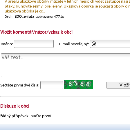
V areálu ukázkové obůrky můžete v letních měsících vidět zástupce naší z
ptáky, kunovité šelmy, bílé jeleny. Ukázková obůrka je součástí obory o r
ukázková obůrka je cc..
Druh:
ZOO, zvířata
, zobrazeno: 4771x
Vložit komentář/názor/vzkaz k obci
Jméno:
E-mail neveřejný:
Vloži
Sečtěte první dvě čísla:
Diskuze k obci
žádný příspěvek, buďte první..