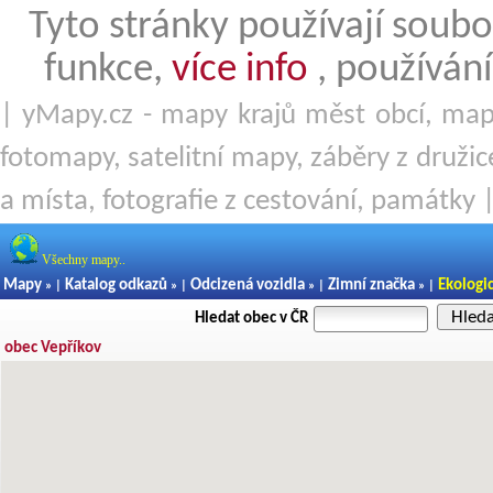
Tyto stránky používají soubo
funkce,
více info
, používání
| yMapy.cz - mapy krajů měst obcí, mapy
fotomapy, satelitní mapy, záběry z družice
a místa, fotografie z cestování, památky 
Všechny mapy..
Mapy
Katalog odkazů
Odcizená vozidla
Zimní značka
Ekologi
» |
» |
» |
» |
Hled
Hledat obec v ČR
obec Vepříkov