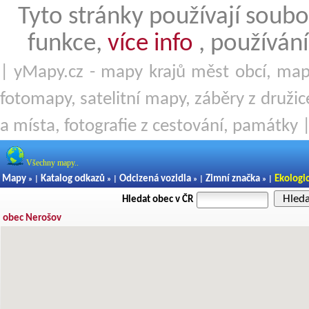
Tyto stránky používají soubo
funkce,
více info
, používání
| yMapy.cz - mapy krajů měst obcí, mapy
fotomapy, satelitní mapy, záběry z družice
a místa, fotografie z cestování, památky 
Všechny mapy..
Mapy
Katalog odkazů
Odcizená vozidla
Zimní značka
Ekologi
» |
» |
» |
» |
Hled
Hledat obec v ČR
obec Nerošov