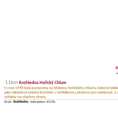
N
11km
Rozhledna Hořický Chlum
V roce 1998 byla postavena na hřebenu Hořického chlumu železná tele
jako základová stanice Eurotelu s vyhlídkovou plošinou pro veřejnost. Z
výhledy na všechny strany.
Druh:
Rozhledny
, zobrazeno: 4519x