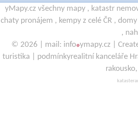
yMapy.cz všechny mapy ,
katastr nemov
chaty pronájem
,
kempy
z celé ČR ,
domy 
,
nah
© 2026 | mail: info
ymapy.cz | Crea
turistika
|
podmínky
realitní kanceláře H
rakousko
kataster