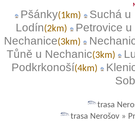
Pšánky
Suchá u
(1km)
Lodín
Petrovice 
(2km)
Nechanice
Nechani
(3km)
Tůně u Nechanic
L
(3km)
Podkrkonoší
Kleni
(4km)
Sob
trasa Nero
trasa Nerošov » P