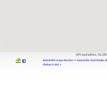
GPS souřadnice: 50.2
»
katastrální mapa Nerošov
katastrální úřad Hradec K
»
diskuze k obci