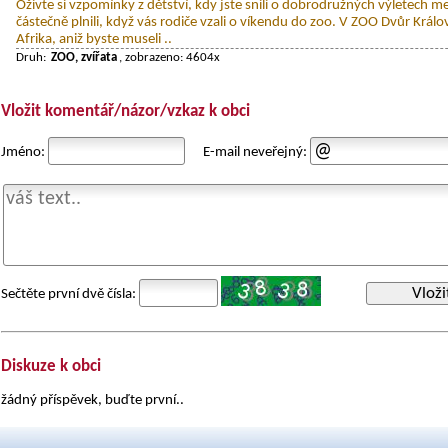
Oživte si vzpomínky z dětství, kdy jste snili o dobrodružných výletech mez
částečně plnili, když vás rodiče vzali o víkendu do zoo. V ZOO Dvůr Králo
Afrika, aniž byste museli ..
Druh:
ZOO, zvířata
, zobrazeno: 4604x
Vložit komentář/názor/vzkaz k obci
Jméno:
E-mail neveřejný:
Vloži
Sečtěte první dvě čísla:
Diskuze k obci
žádný příspěvek, buďte první..