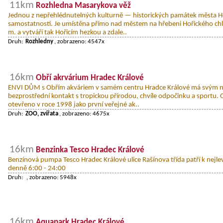
11km
Rozhledna Masarykova věž
Jednou z nepřehlédnutelných kulturně — historických památek města H
samostatnosti. Je umístěna přímo nad městem na hřebeni Hořického ch
m. a vytváří tak Hořicím hezkou a zdale..
Druh:
Rozhledny
, zobrazeno: 4547x
16km
Obří akrvárium Hradec Králové
ENVI DŮM s Obřím akváriem v samém centru Hradce Králové má svým 
bezprostřední kontakt s tropickou přírodou, chvíle odpočinku a sportu. 
otevřeno v roce 1998 jako první veřejné ak..
Druh:
ZOO, zvířata
, zobrazeno: 4675x
16km
Benzinka Tesco Hradec Králové
Benzínová pumpa Tesco Hradec Králové ulice Rašínova třída patří k nejle
denně 6:00 - 24:00
Druh:
, zobrazeno: 5948x
16km
Aquapark Hradec Králové