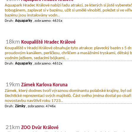
Aquapark Hradec Králové nabízí řadu atrakcí, ze kterých si jistě vyberete
tobogánem, zaplavat si v bazénu, užít si umělé vlnobití, poležet si ve ví
bazénu jsou instalovány vodn..
Druh:
Aquaparky
, zobrazeno: 4631x
18km
Koupaliště Hradec Králové
Koupaliště v Hradci Králové obsahuje tyto atrakce: plavecký bazén s 5 d
proudovým kanálem, perličkou, chrličem a masážními tryskami, dětský b
vodním ježkem, sedacími bójkami, ..
Druh:
Aquaparky
, zobrazeno: 4652x
19km
Zámek Karlova Koruna
Zámek, který dodnes tvoří výraznou dominantu polabské krajiny, byl od
šlechtické reprezentaci svých majitelů. Část svého jména dostal po císař
novostavbu navštívil roku 1723..
Druh:
Zámky
, zobrazeno: 4746x
21km
ZOO Dvůr Králové