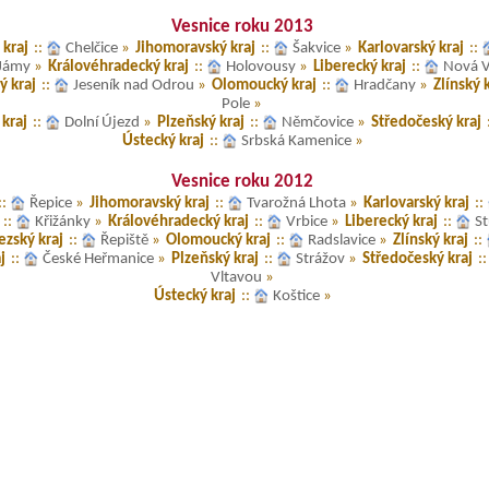
Vesnice roku 2013
 kraj
::
Chelčice
»
Jihomoravský kraj
::
Šakvice
»
Karlovarský kraj
::
Jámy
»
Královéhradecký kraj
::
Holovousy
»
Liberecký kraj
::
Nová V
 kraj
::
Jeseník nad Odrou
»
Olomoucký kraj
::
Hradčany
»
Zlínský 
Pole
»
kraj
::
Dolní Újezd
»
Plzeňský kraj
::
Němčovice
»
Středočeský kraj
Ústecký kraj
::
Srbská Kamenice
»
Vesnice roku 2012
::
Řepice
»
Jihomoravský kraj
::
Tvarožná Lhota
»
Karlovarský kraj
::
::
Křižánky
»
Královéhradecký kraj
::
Vrbice
»
Liberecký kraj
::
S
zský kraj
::
Řepiště
»
Olomoucký kraj
::
Radslavice
»
Zlínský kraj
::
j
::
České Heřmanice
»
Plzeňský kraj
::
Strážov
»
Středočeský kraj
:
Vltavou
»
Ústecký kraj
::
Koštice
»