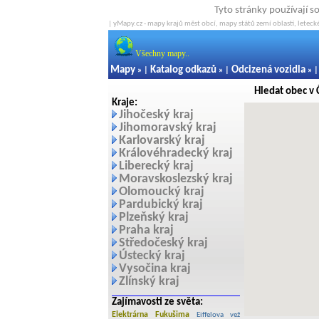
Tyto stránky používají s
| yMapy.cz - mapy krajů měst obcí, mapy států zemí oblastí, letecké
Všechny mapy..
Mapy
Katalog odkazů
Odcizená vozidla
» |
» |
» 
Hledat obec v 
Kraje:
Jihočeský kraj
Jihomoravský kraj
Karlovarský kraj
Královéhradecký kraj
Liberecký kraj
Moravskoslezský kraj
Olomoucký kraj
Pardubický kraj
Plzeňský kraj
Praha kraj
Středočeský kraj
Ústecký kraj
Vysočina kraj
Zlínský kraj
Zajímavosti ze světa:
Elektrárna Fukušima
Eiffelova vež