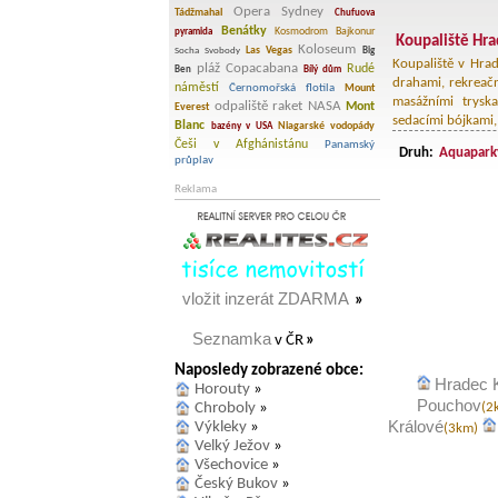
Opera Sydney
Tádžmahal
Chufuova
Benátky
Kosmodrom Bajkonur
pyramida
Koupaliště Hra
Koloseum
Las Vegas
Socha Svobody
Big
Koupaliště v Hrad
pláž Copacabana
Rudé
Ben
Bílý dům
drahami, rekreač
náměstí
Černomořská flotila
Mount
masážními trysk
odpaliště raket NASA
Mont
Everest
sedacími bójkami, 
Blanc
Niagarské vodopády
bazény v USA
Češi v Afghánistánu
Panamský
Druh:
Aquapark
průplav
Reklama
vložit inzerát ZDARMA
»
Seznamka
v ČR
»
Naposledy zobrazené obce:
Hradec 
Horouty
»
Pouchov
Chroboly
»
(2
Králové
Výkleky
»
(3km)
Velký Ježov
»
Všechovice
»
Český Bukov
»