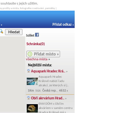
ouhlasíte s jejich užitím.
y profily a místa, fotografie z cestování, památky |
Přidat odkaz
»
»
Hledat
Sdílet
Schránka(
0
)
Přidat místo »
všechna místa
»
Nejbližší místa:
Aquapark Hradec Krá..
»
Aquapark Hradec
Králové nabízí řadu
atrakcí, ze kterých si j..
1Km
Stát:
Česká rep.
,
4632
x
Obří akrvárium Hrad..
»
ENVI DŮM s Obřím
akváriem v samém centru
Hradce Králové má s..