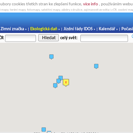
oubory cookies třetích stran ke zlepšení funkce,
více info
, používáním webu s
 mapy, teréní mapy, fotomapy, satelitní mapy, záběry z družice, zajímavosti ze světa i z ČR, osobní map
Zimní značka
Ekologická daň
Jízdní řády IDOS
Kalendář
Počasí
|
» |
» |
» |
» |
Hledat
ČR
celý svět: