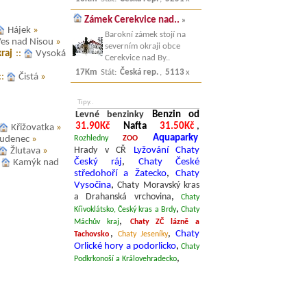
Zámek Cerekvice nad..
»
Hájek
»
Barokní zámek stojí na
es nad Nisou
»
severním okraji obce
kraj
::
Vysoká
Cerekvice nad By..
17Km
Stát:
Česká rep.
,
5113
x
::
Čistá
»
Tipy..
Levné benzinky
Benzin od
31.90Kč
Nafta
31.50Kč
,
Křižovatka
»
Aquaparky
Rozhledny
ZOO
tudenec
»
Hrady v CŘ
Lyžování
Chaty
Žlutava
»
Český ráj
,
Chaty České
:
Kamýk nad
středohoří a Žatecko
,
Chaty
Vysočina
,
Chaty Moravský kras
a Drahanská vrchovina
,
Chaty
,
Křivoklátsko, Český kras a Brdy
Chaty
,
Máchův kraj
Chaty ZČ lázně a
,
,
Chaty
Tachovsko
Chaty Jeseníky
Orlické hory a podorlicko
,
Chaty
,
Podkrkonoší a Královehradecko