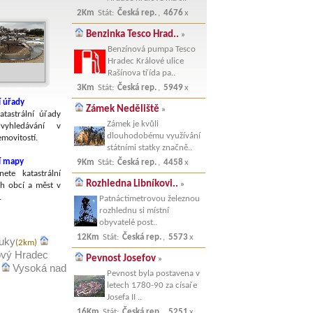
2Km
Stát:
Česká rep.
,
4676
x
Benzinka Tesco Hrad..
»
Benzínová pumpa Tesco
Hradec Králové ulice
Rašínova třída pa..
3Km
Stát:
Česká rep.
,
5949
x
í úřady
Zámek Neděliště
»
atastrální úřady
Zámek je kvůli
yhledávání v
dlouhodobému využívání
emovitostí.
státními statky značně..
ní mapy
9Km
Stát:
Česká rep.
,
4458
x
nete katastrální
Rozhledna Libníkovi..
»
h obcí a měst v
.
Patnáctimetrovou železnou
rozhlednu si místní
obyvatelé post..
12Km
Stát:
Česká rep.
,
5573
x
uky
(2km)
vý Hradec
Pevnost Josefov
»
Vysoká nad
)
Pevnost byla postavena v
letech 1780-90 za císaře
Josefa II ..
16Km
Stát:
Česká rep.
,
5251
x