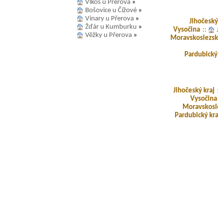
Vlkoš u Přerova
»
Bošovice u Čížové
»
Vinary u Přerova
»
Jihočeský
Žďár u Kumburku
»
Vysočina
::
Věžky u Přerova
»
Moravskoslezský
Pardubický 
Jihočeský kraj
Vysočina
Moravskosle
Pardubický kra