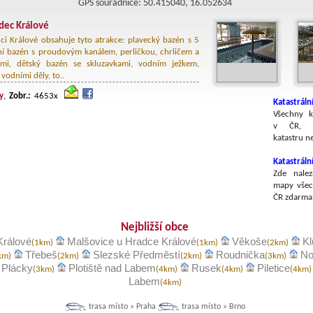
GPS souřadnice: 50.415040, 16.052634
dec Králové
ci Králové obsahuje tyto atrakce: plavecký bazén s 5
ní bazén s proudovým kanálem, perličkou, chrličem a
ami, dětský bazén se skluzavkami, vodním ježkem,
vodními děly, to..
y
,
Zobr.:
4653x
Katastráln
Všechny k
v ČR, v
katastru n
Katastrál
Zde nalez
mapy všec
ČR zdarma
Nejbližší obce
Králové
Malšovice u Hradce Králové
Věkoše
Kl
(1km)
(1km)
(2km)
Třebeš
Slezské Předměstí
Roudnička
No
km)
(2km)
(2km)
(3km)
Plácky
Plotiště nad Labem
Rusek
Piletice
(3km)
(4km)
(4km)
(4km
Labem
(4km)
trasa místo » Praha
trasa místo » Brno