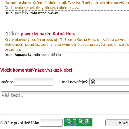
Kutnohorsku ve Středočeském kraji. Tvrz tvoří pětipatrová obytná věž z
Dochovalo se několik gotických okének a z..
Druh:
památky
, zobrazeno: 5454x
12km
plavecký bazén Kutná Hora
Krytý plavecký bazén provozuje TJ Sparta Kutná Hora od září do června
Velikonoční pondělí., změny jsou vyjímečné a jedná se většinou o rozšíře
prázdnin.
Druh:
Aquaparky
, zobrazeno: 5612x
Vložit komentář/názor/vzkaz k obci
Jméno:
E-mail neveřejný:
Vloži
Sečtěte první dvě čísla: