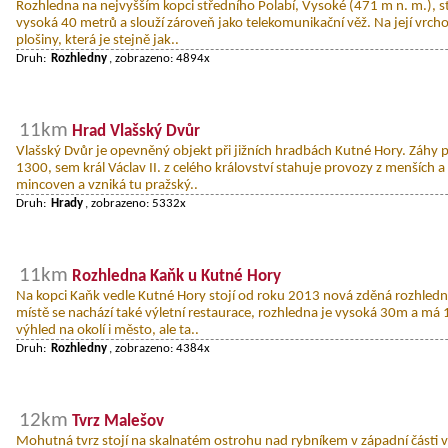
Rozhledna na nejvyšším kopci středního Polabí, Vysoké (471 m n. m.), st
vysoká 40 metrů a slouží zároveň jako telekomunikační věž. Na její vrchol
plošiny, která je stejně jak..
Druh:
Rozhledny
, zobrazeno: 4894x
11km
Hrad Vlašský Dvůr
Vlašský Dvůr je opevněný objekt při jižních hradbách Kutné Hory. Záhy p
1300, sem král Václav II. z celého království stahuje provozy z menších
mincoven a vzniká tu pražský..
Druh:
Hrady
, zobrazeno: 5332x
11km
Rozhledna Kaňk u Kutné Hory
Na kopci Kaňk vedle Kutné Hory stojí od roku 2013 nová zděná rozhled
místě se nachází také výletní restaurace, rozhledna je vysoká 30m a má
výhled na okolí i město, ale ta..
Druh:
Rozhledny
, zobrazeno: 4384x
12km
Tvrz Malešov
Mohutná tvrz stojí na skalnatém ostrohu nad rybníkem v západní části 