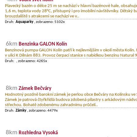
Plavecký bazén o délce 25 m se nachází v hlavní bazénové hale, obsahuje
1,6 m, teplota vody 28°C, přístupný i pro imobilní návštěvníky. Dětský b
brouzdaliště s atrakcemi se nachází ve v..
Druh:
Aquaparky
, zobrazeno: 5102x
6km
Benzinka GALON Kolín
Benzínová pumpa GALON Kolín patří k nejlevnějším v okolí města Kolín. N
v ulici K Dílnám 883. Provoz čerpací stanice s nabídkou benzínu Natural 9
Druh:
, zobrazeno: 4265x
8km
Zámek Bečváry
Hodnotný pozdně barokní zámek je perlou obce Bečváry na Kolínsku ve 
Zámek je patrová čtyřkřídlá budova zdobená pilastry s arkádovým nád
střechou. Bohatě zdobenému zahradnímu průčelí..
Druh:
Zámky
, zobrazeno: 4479x
8km
Rozhledna Vysoká