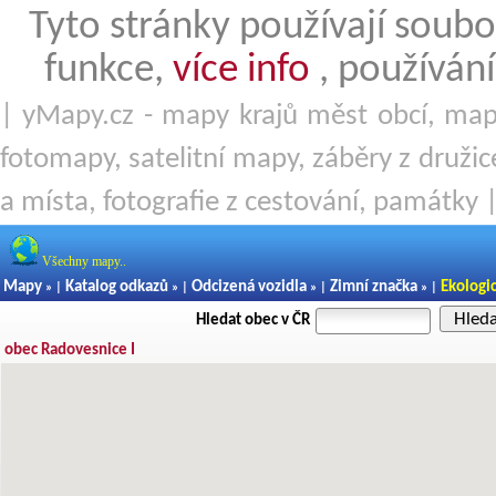
Tyto stránky používají soubo
funkce,
více info
, používání
| yMapy.cz - mapy krajů měst obcí, mapy
fotomapy, satelitní mapy, záběry z družice
a místa, fotografie z cestování, památky 
Všechny mapy..
Mapy
Katalog odkazů
Odcizená vozidla
Zimní značka
Ekologi
» |
» |
» |
» |
Hled
Hledat obec v ČR
obec Radovesnice I