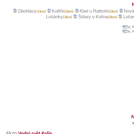
Zibohlavy
Kutlíře
Kbel u Ratboře
Nová
(1km)
(2km)
(2km)
Lošánky
Štítary u Kolína
Loša
(3km)
(3km)
t
t
N
4km
Vodní svět Kolín