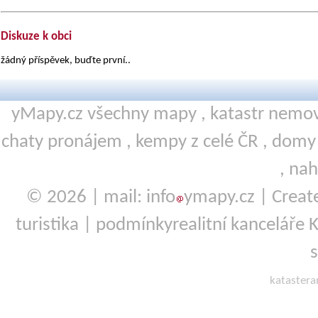
Diskuze k obci
žádný příspěvek, buďte první..
yMapy.cz všechny mapy ,
katastr nemov
chaty pronájem
,
kempy
z celé ČR ,
domy 
,
nah
© 2026 | mail: info
ymapy.cz | Crea
turistika
|
podmínky
realitní kanceláře 
kataster