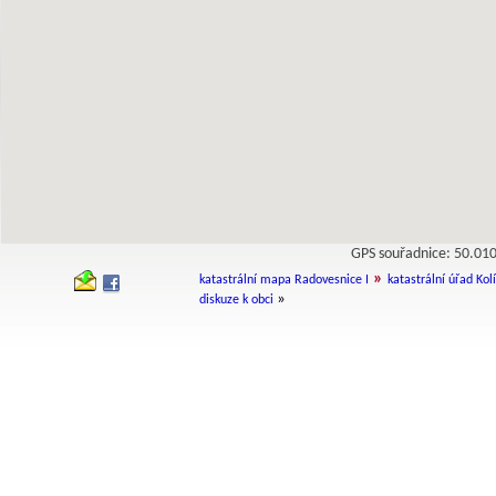
GPS souřadnice: 50.0
»
katastrální mapa Radovesnice I
katastrální úřad Kol
»
diskuze k obci