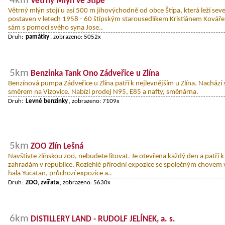
4km
Větrný Mlýn ve Štípě
Větrný mlýn stojí u asi 500 m jihovýchodně od obce Štípa, která leží sev
postaven v letech 1958 - 60 štípským starousedlíkem Kristiánem Kováře
sám s pomocí svého syna Jose..
Druh:
památky
, zobrazeno: 5052x
5km
Benzinka Tank Ono Zádveřice u Zlína
Benzínová pumpa Zádveřice u Zlína patří k nejlevnějším u Zlína. Nachází 
směrem na Vizovice. Nabízí prodej N95, E85 a nafty, směnárna.
Druh:
Levné benzinky
, zobrazeno: 7109x
5km
ZOO Zlín Lešná
Navštivte zlínskou zoo, nebudete litovat. Je otevřena každý den a patří 
zahradám v republice. Rozlehlé přírodní expozice se společným chovem ví
hala Yucatan, průchozí expozice a..
Druh:
ZOO, zvířata
, zobrazeno: 5630x
6km
DISTILLERY LAND - RUDOLF JELÍNEK, a. s.