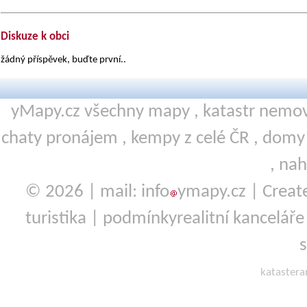
Diskuze k obci
žádný příspěvek, buďte první..
yMapy.cz všechny mapy ,
katastr nemov
chaty pronájem
,
kempy
z celé ČR ,
domy 
,
nah
© 2026 | mail: info
ymapy.cz | Crea
turistika
|
podmínky
realitní kanceláře
kataster