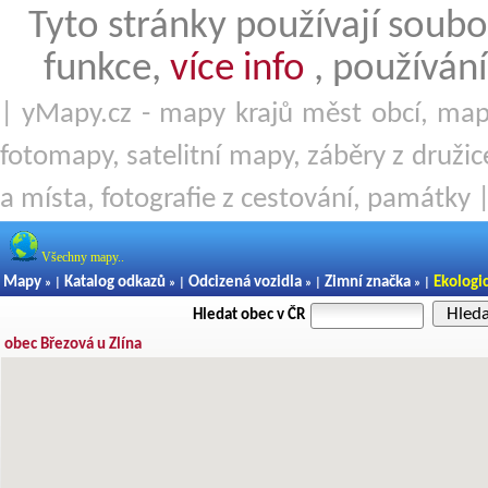
Tyto stránky používají soubo
funkce,
více info
, používání
| yMapy.cz - mapy krajů měst obcí, mapy
fotomapy, satelitní mapy, záběry z družice
a místa, fotografie z cestování, památky 
Všechny mapy..
Mapy
Katalog odkazů
Odcizená vozidla
Zimní značka
Ekologi
» |
» |
» |
» |
Hled
Hledat obec v ČR
obec Březová u Zlína