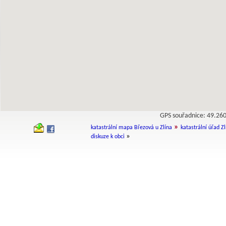
GPS souřadnice: 49.2
»
katastrální mapa Březová u Zlína
katastrální úřad Zl
»
diskuze k obci