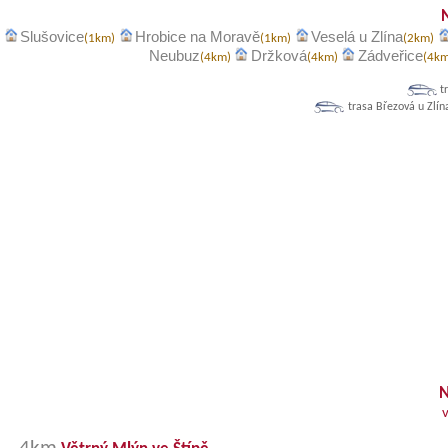
Slušovice
Hrobice na Moravě
Veselá u Zlína
(1km)
(1km)
(2km)
Neubuz
Držková
Zádveřice
(4km)
(4km)
(4k
t
trasa Březová u Zlín
N