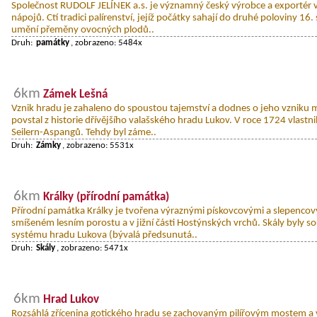
Společnost RUDOLF JELÍNEK a.s. je významný český výrobce a exportér v 
nápojů. Ctí tradici palírenství, jejíž počátky sahají do druhé poloviny 16. s
umění přeměny ovocných plodů..
Druh:
památky
, zobrazeno: 5484x
6km
Zámek Lešná
Vznik hradu je zahaleno do spoustou tajemství a dodnes o jeho vzniku
povstal z historie dřívějšího valašského hradu Lukov. V roce 1724 vlastni
Seilern-Aspangů. Tehdy byl záme..
Druh:
Zámky
, zobrazeno: 5531x
6km
Králky (přírodní památka)
Přírodní památka Králky je tvořena výraznými pískovcovými a slepencov
smíšeném lesním porostu a v jižní části Hostýnských vrchů. Skály byly 
systému hradu Lukova (bývalá předsunutá..
Druh:
Skály
, zobrazeno: 5471x
6km
Hrad Lukov
Rozsáhlá zřícenina gotického hradu se zachovaným pilířovým mostem a