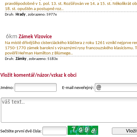
pravděpodobně v 1. pol. 13. st. Rozšiřován ve 14. a 15. st. Několikrát o
18. st. opuštěn a postupně roz..
Druh:
Hrady
, zobrazeno: 5977x
6km
Zámek Vizovice
Na místě dřívějšího cisterciáckého kláštera z roku 1261 vznikl nejprve r
1750-1770 zámek barokní s výraznými rysy francouzského klasicismu. 
pověřil Heřman Hamilton z Blümege..
Druh:
Zámky
, zobrazeno: 5183x
Vložit komentář/názor/vzkaz k obci
Jméno:
E-mail neveřejný:
Vloži
Sečtěte první dvě čísla: