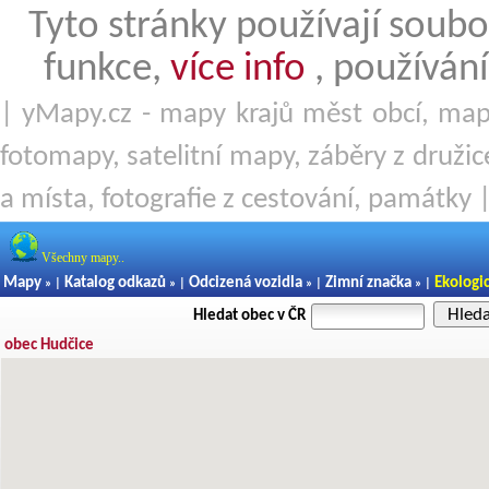
Tyto stránky používají soubo
funkce,
více info
, používání
| yMapy.cz - mapy krajů měst obcí, mapy
fotomapy, satelitní mapy, záběry z družice
a místa, fotografie z cestování, památky 
Všechny mapy..
Mapy
Katalog odkazů
Odcizená vozidla
Zimní značka
Ekologi
» |
» |
» |
» |
Hled
Hledat obec v ČR
obec Hudčice