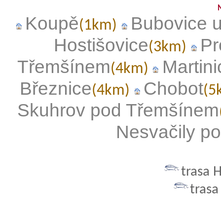
Koupě
Bubovice u
(1km)
Hostišovice
Pr
(3km)
Třemšínem
Martini
(4km)
Březnice
Chobot
(4km)
(5
Skuhrov pod Třemšínem
Nesvačily p
trasa 
trasa