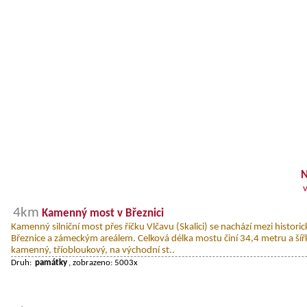
N
4km
Kamenný most v Březnici
Kamenný silniční most přes říčku Vlčavu (Skalici) se nachází mezi histo
Březnice a zámeckým areálem. Celková délka mostu činí 34,4 metru a šíř
kamenný, tříobloukový, na východní st..
Druh:
památky
, zobrazeno: 5003x