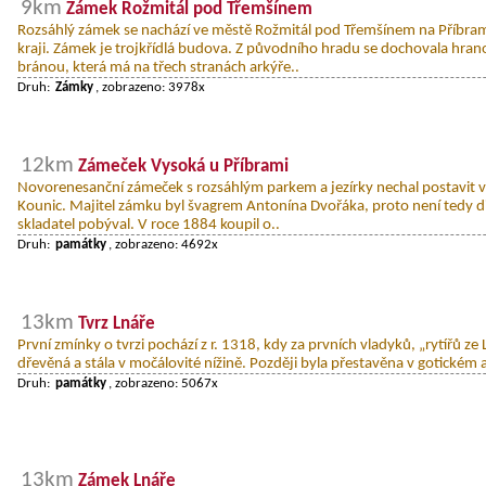
9km
Zámek Rožmitál pod Třemšínem
Rozsáhlý zámek se nachází ve městě Rožmitál pod Třemšínem na Příbr
kraji. Zámek je trojkřídlá budova. Z původního hradu se dochovala hran
bránou, která má na třech stranách arkýře..
Druh:
Zámky
, zobrazeno: 3978x
12km
Zámeček Vysoká u Příbrami
Novorenesanční zámeček s rozsáhlým parkem a jezírky nechal postavit v
Kounic. Majitel zámku byl švagrem Antonína Dvořáka, proto není tedy d
skladatel pobýval. V roce 1884 koupil o..
Druh:
památky
, zobrazeno: 4692x
13km
Tvrz Lnáře
První zmínky o tvrzi pochází z r. 1318, kdy za prvních vladyků, „rytířů ze 
dřevěná a stála v močálovité nížině. Později byla přestavěna v gotickém
Druh:
památky
, zobrazeno: 5067x
13km
Zámek Lnáře