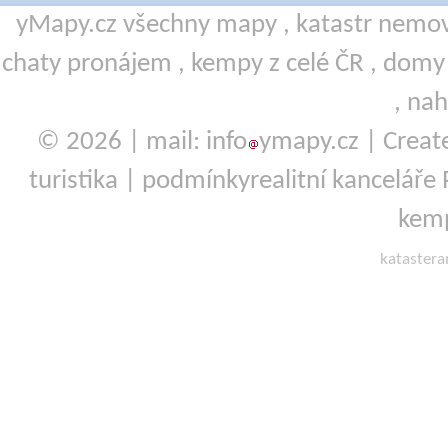
yMapy.cz všechny mapy ,
katastr nemov
chaty pronájem
,
kempy
z celé ČR ,
domy 
,
nah
© 2026 | mail: info
ymapy.cz | Crea
turistika
|
podmínky
realitní kanceláře
kemp
kataster