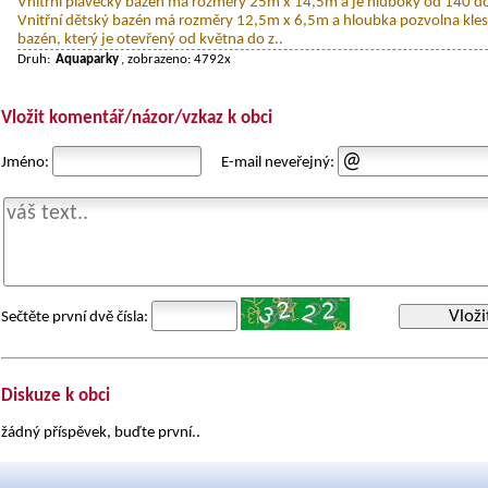
Vnitřní plavecký bazén má rozměry 25m x 14,5m a je hluboký od 140 d
Vnitřní dětský bazén má rozměry 12,5m x 6,5m a hloubka pozvolna kles
bazén, který je otevřený od května do z..
Druh:
Aquaparky
, zobrazeno: 4792x
Vložit komentář/názor/vzkaz k obci
Jméno:
E-mail neveřejný:
Vloži
Sečtěte první dvě čísla:
Diskuze k obci
žádný příspěvek, buďte první..