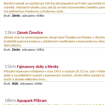
Barokní zámek se nachází asi 100 km jihozápadně od Prahy uprostřed m
rybníků. Nejstarší rybníky jsou zde již od dob významného českého pano
má jedinečnou freskovou a štukovou výzd..
Druh:
Zámky
, zobrazeno: 4586x
13km
Zámek Čimelice
Zámek stojí na severozápadním okraji obce Čimelice na Písecku v Jihoče
trojkřídlá patrová budova s arkádovým vestibulem a mansardovou stře
člení pilastry.
Druh:
Zámky
, zobrazeno: 5285x
15km
Fajmanovy skály a Klenky
Přírodní rezervace vyhlášená v roce 1955 o rozloze 29,52 ha. Leží v hřeb
skály a na přilehlých svazích s kamenným mořem, chrání dříve typický b
bučin a zbytek reliktního boru ..
Druh:
Skály
, zobrazeno: 5406x
18km
Aquapark Příbram