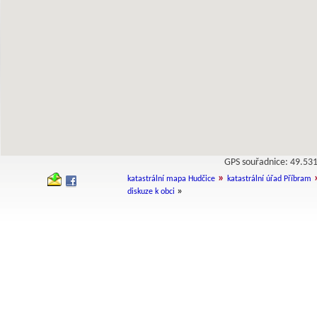
GPS souřadnice: 49.5
»
katastrální mapa Hudčice
katastrální úřad Příbram
»
diskuze k obci