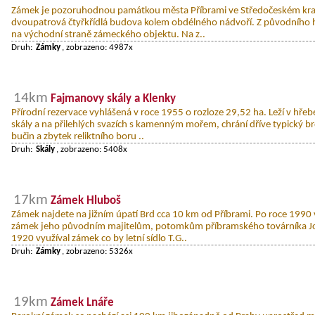
Zámek je pozoruhodnou památkou města Příbrami ve Středočeském kraji
dvoupatrová čtyřkřídlá budova kolem obdélného nádvoří. Z původního h
na východní straně zámeckého objektu. Na z..
Druh:
Zámky
, zobrazeno: 4987x
14km
Fajmanovy skály a Klenky
Přírodní rezervace vyhlášená v roce 1955 o rozloze 29,52 ha. Leží v hřeb
skály a na přilehlých svazích s kamenným mořem, chrání dříve typický b
bučin a zbytek reliktního boru ..
Druh:
Skály
, zobrazeno: 5408x
17km
Zámek Hluboš
Zámek najdete na jižním úpatí Brd cca 10 km od Příbrami. Po roce 1990 
zámek jeho původním majitelům, potomkům příbramského továrníka Jos
1920 využíval zámek co by letní sídlo T.G..
Druh:
Zámky
, zobrazeno: 5326x
19km
Zámek Lnáře