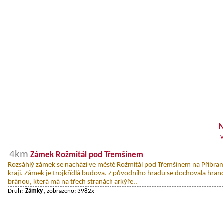
N
4km
Zámek Rožmitál pod Třemšínem
Rozsáhlý zámek se nachází ve městě Rožmitál pod Třemšínem na Příbr
kraji. Zámek je trojkřídlá budova. Z původního hradu se dochovala hran
bránou, která má na třech stranách arkýře..
Druh:
Zámky
, zobrazeno: 3982x