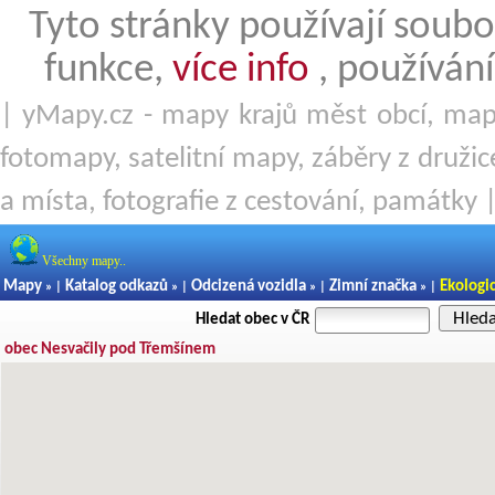
Tyto stránky používají soubo
funkce,
více info
, používání
| yMapy.cz - mapy krajů měst obcí, mapy
fotomapy, satelitní mapy, záběry z družice
a místa, fotografie z cestování, památky 
Všechny mapy..
Mapy
Katalog odkazů
Odcizená vozidla
Zimní značka
Ekologi
» |
» |
» |
» |
Hled
Hledat obec v ČR
obec Nesvačily pod Třemšínem