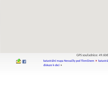
GPS souřadnice: 49.6
»
katastrální mapa Nesvačily pod Třemšínem
katastrá
»
diskuze k obci