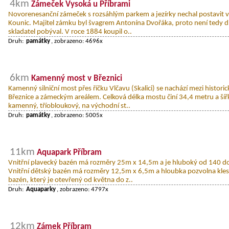
4km
Zámeček Vysoká u Příbrami
Novorenesanční zámeček s rozsáhlým parkem a jezírky nechal postavit v
Kounic. Majitel zámku byl švagrem Antonína Dvořáka, proto není tedy d
skladatel pobýval. V roce 1884 koupil o..
Druh:
památky
, zobrazeno: 4696x
6km
Kamenný most v Březnici
Kamenný silniční most přes říčku Vlčavu (Skalici) se nachází mezi histo
Březnice a zámeckým areálem. Celková délka mostu činí 34,4 metru a šíř
kamenný, tříobloukový, na východní st..
Druh:
památky
, zobrazeno: 5005x
11km
Aquapark Příbram
Vnitřní plavecký bazén má rozměry 25m x 14,5m a je hluboký od 140 d
Vnitřní dětský bazén má rozměry 12,5m x 6,5m a hloubka pozvolna kles
bazén, který je otevřený od května do z..
Druh:
Aquaparky
, zobrazeno: 4797x
12km
Zámek Příbram