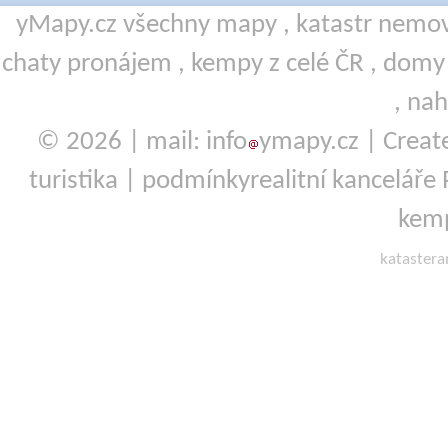
yMapy.cz všechny mapy ,
katastr nemov
chaty pronájem
,
kempy
z celé ČR ,
domy 
,
nah
© 2026 | mail: info
ymapy.cz | Crea
turistika
|
podmínky
realitní kanceláře
kemp
kataster