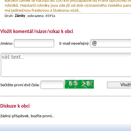
Barokní zámek se nachází asi 100 km jihozápadně od Prahy uprostřed m
rybníků. Nejstarší rybníky jsou zde již od dob významného českého pano
má jedinečnou freskovou a štukovou výzd..
Druh:
Zámky
, zobrazeno: 4591x
Vložit komentář/názor/vzkaz k obci
Jméno:
E-mail neveřejný:
Vloži
Sečtěte první dvě čísla:
Diskuze k obci
žádný příspěvek, buďte první..