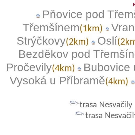
Pňovice pod Tře
Třemšínem
Vran
(1km)
Strýčkovy
Oslí
(2km)
(2k
Bezděkov pod Třemší
Pročevily
Bubovice 
(4km)
Vysoká u Příbramě
(4km)
trasa Nesvačil
trasa Nesvači